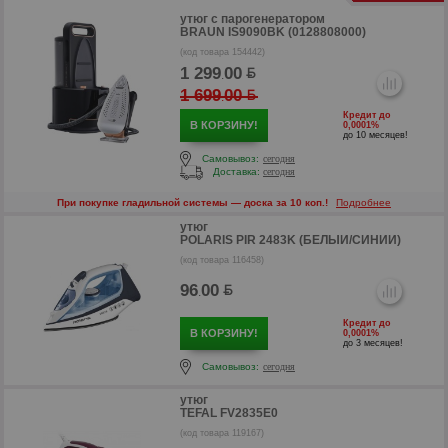
утюг с парогенератором
BRAUN IS9090BK (0128808000)
(код товара 154442)
1 299
00
.
1 699
00
.
р
Кредит до
В КОРЗИНУ!
0,0001%
до 10 месяцев!
Самовывоз:
сегодня
Доставка:
сегодня
При покупке гладильной системы — доска за 10 коп.!
Подробнее
р
утюг
POLARIS PIR 2483K (БЕЛЫЙ/СИНИЙ)
(код товара 116458)
96
00
.
Кредит до
В КОРЗИНУ!
0,0001%
до 3 месяцев!
Самовывоз:
сегодня
утюг
TEFAL FV2835E0
(код товара 119167)