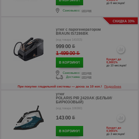
В КОРЗИНУ!
0,0001%
р
до 6 месяцев!
Самовывоз:
сегодня
СКИДКА 33%
утюг с парогенератором
BRAUN IS7286BK
(код товара 141015)
999
00
.
р
1 499
00
.
Кредит до
В КОРЗИНУ!
0,0001%
до 10 месяцев!
Самовывоз:
сегодня
Доставка:
сегодня
При покупке гладильной системы — доска за 10 коп.!
Подробнее
утюг
POLARIS PIR 2420AK (БЕЛЫЙ/
р
БИРЮЗОВЫЙ)
(код товара 106360)
р
143
00
.
Кредит до
В КОРЗИНУ!
0,0001%
до 3 месяцев!