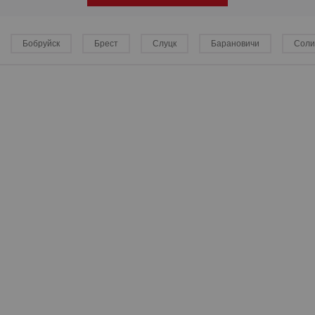
Бобруйск
Брест
Слуцк
Барановичи
Соли
р
р