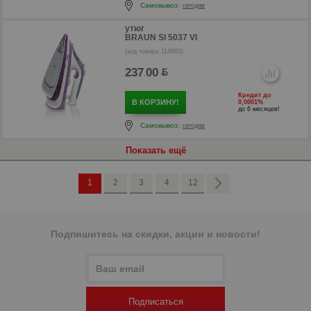
Самовывоз:
сегодня
утюг
BRAUN SI 5037 VI
(код товара 114863)
237
00
.
Кредит до
В КОРЗИНУ!
0,0001%
до 6 месяцев!
Самовывоз:
сегодня
Показать ещё
р
р
1
2
3
4
12
Подпишитесь на скидки, акции и новости!
Подписаться