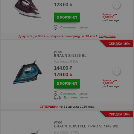
123
00
.
р
Кредит до
В КОРЗИНУ!
0,0001%
до 6 месяцев!
Самовывоз:
сегодня
Докупите до 350
– получите сковороду за 10 коп.!
Подробнее
СКИДКА 19%
утюг
BRAUN SI 5256 BL
(код товара 91392)
144
00
.
179
00
.
Кредит до
В КОРЗИНУ!
0,0001%
до 3 месяцев!
Самовывоз:
сегодня
р
Доставка:
сегодня
р
СУПЕРЦЕНА
по 31 августа 2026 года!
СКИДКА 10%
утюг
BRAUN TEXSTYLE 7 PRO SI 7149 WB
(код товара 127504)