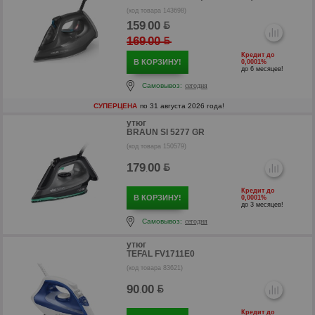
(код товара 143698)
159
00
.
169
00
.
Кредит до
В КОРЗИНУ!
0,0001%
до 6 месяцев!
Самовывоз:
сегодня
СУПЕРЦЕНА
по 31 августа 2026 года!
утюг
BRAUN SI 5277 GR
(код товара 150579)
179
00
.
р
Кредит до
В КОРЗИНУ!
0,0001%
до 3 месяцев!
р
Самовывоз:
сегодня
утюг
TEFAL FV1711E0
(код товара 83621)
90
00
.
Кредит до