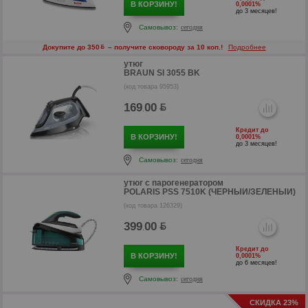
В КОРЗИНУ!
0,0001%
до 3 месяцев!
Самовывоз:
сегодня
Докупите до 350
– получите сковороду за 10 коп.!
Подробнее
утюг
BRAUN SI 3055 BK
р
(код товара 95953)
169
00
.
Кредит до
В КОРЗИНУ!
0,0001%
до 3 месяцев!
Самовывоз:
сегодня
утюг с парогенератором
POLARIS PSS 7510K (ЧЕРНЫЙ/ЗЕЛЕНЫЙ)
(код товара 126329)
399
00
.
Кредит до
В КОРЗИНУ!
0,0001%
до 6 месяцев!
р
Самовывоз:
сегодня
СКИДКА 23%