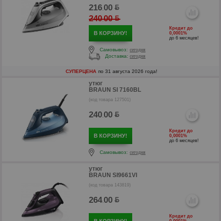
216
00
.
240
00
.
Кредит до
В КОРЗИНУ!
0,0001%
до 6 месяцев!
Самовывоз:
сегодня
Доставка:
сегодня
СУПЕРЦЕНА
по 31 августа 2026 года!
утюг
BRAUN SI 7160BL
р
(код товара 127501)
240
00
.
Кредит до
В КОРЗИНУ!
0,0001%
до 6 месяцев!
Самовывоз:
сегодня
утюг
BRAUN SI9661VI
(код товара 143819)
264
00
.
Кредит до