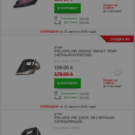
Кредит до
В КОРЗИНУ!
0,0001%
до 3 месяцев!
Самовывоз:
сегодня
Доставка:
сегодня
СУПЕРЦЕНА
по 31 августа 2026 года!
СКИДКА 9%
утюг
POLARIS PIR 2852AK SMART TEMP
(ЧЕРНЫЙ/ЗОЛОТОЙ)
(код товара 156734)
р
159
00
.
175
00
.
Кредит до
В КОРЗИНУ!
0,0001%
до 6 месяцев!
Самовывоз:
сегодня
Доставка:
сегодня
СУПЕРЦЕНА
по 31 августа 2026 года!
утюг
POLARIS PIR 2483K 3M (ЧЕРНЫЙ/
СЕРЕБРЯНЫЙ)
(код товара 170832)