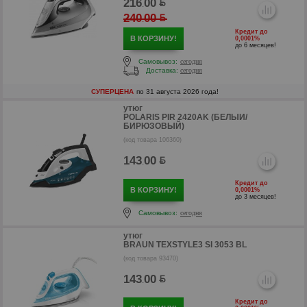
216
00
.
240
00
.
Кредит до
В КОРЗИНУ!
0,0001%
до 6 месяцев!
Самовывоз:
сегодня
р
Доставка:
сегодня
р
СУПЕРЦЕНА
по 31 августа 2026 года!
утюг
POLARIS PIR 2420AK (БЕЛЫЙ/
БИРЮЗОВЫЙ)
(код товара 106360)
143
00
.
Кредит до
В КОРЗИНУ!
0,0001%
до 3 месяцев!
Самовывоз:
сегодня
утюг
BRAUN TEXSTYLE3 SI 3053 BL
(код товара 93470)
143
00
.
Кредит до
р