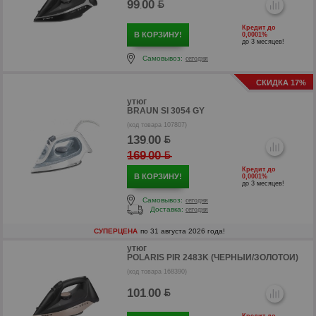
99
00
.
Кредит до
В КОРЗИНУ!
0,0001%
р
до 3 месяцев!
Самовывоз:
сегодня
СКИДКА 17%
утюг
BRAUN SI 3054 GY
(код товара 107807)
139
00
.
169
00
.
Кредит до
В КОРЗИНУ!
0,0001%
до 3 месяцев!
Самовывоз:
сегодня
Доставка:
сегодня
СУПЕРЦЕНА
по 31 августа 2026 года!
р
утюг
POLARIS PIR 2483K (ЧЕРНЫЙ/ЗОЛОТОЙ)
(код товара 168390)
101
00
.