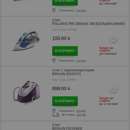
В КОРЗИНУ!
0,0001%
до 3 месяцев!
р
Самовывоз:
сегодня
утюг
POLARIS PIR 2860AK 3M (БЕЛЫЙ/СИНИЙ)
(код товара 164369)
155
00
.
Кредит до
В КОРЗИНУ!
0,0001%
до 6 месяцев!
Самовывоз:
сегодня
утюг с парогенератором
BRAUN IS5247VI
(код товара 149687)
899
00
.
Кредит до
р
В КОРЗИНУ!
0,0001%
до 12 месяцев!
Самовывоз:
сегодня
Доставка:
сегодня
утюг
BRAUN FI3194BK