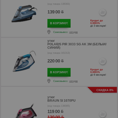
(код товара 138393)
139
00
.
Кредит до
В КОРЗИНУ!
0,0001%
до 3 месяцев!
Самовывоз:
сегодня
р
утюг
POLARIS PIR 3033 SG AK 3M (БЕЛЫЙ/
СИНИЙ)
(код товара 161313)
220
00
.
Кредит до
В КОРЗИНУ!
0,0001%
до 6 месяцев!
Самовывоз:
сегодня
СКИДКА 8%
утюг
BRAUN SI 1070PU
(код товара 136085)
р
119
00
.
130
00
.