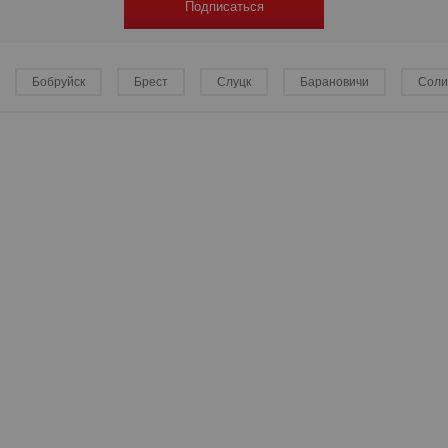
Подписаться
Бобруйск
Брест
Слуцк
Барановичи
Соли
р
р
р