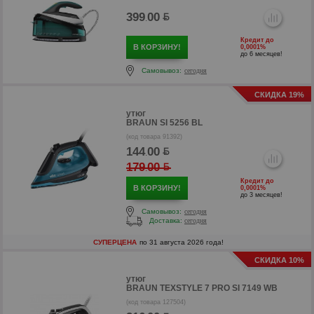
399
00
.
Кредит до
В КОРЗИНУ!
0,0001%
до 6 месяцев!
Самовывоз:
сегодня
СКИДКА 19%
утюг
BRAUN SI 5256 BL
(код товара 91392)
144
00
.
179
00
.
р
Кредит до
В КОРЗИНУ!
0,0001%
до 3 месяцев!
Самовывоз:
сегодня
Доставка:
сегодня
СУПЕРЦЕНА
по 31 августа 2026 года!
СКИДКА 10%
утюг
BRAUN TEXSTYLE 7 PRO SI 7149 WB
(код товара 127504)