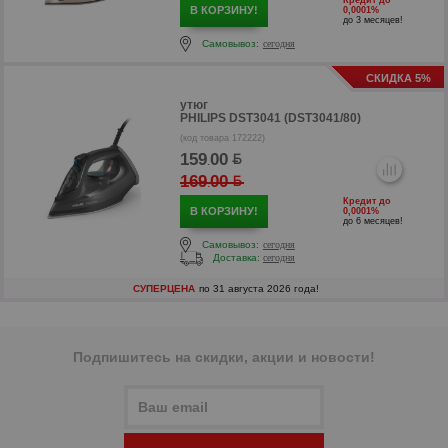
Кредит до
В КОРЗИНУ!
0,0001%
до 3 месяцев!
Самовывоз:
сегодня
СКИДКА 5%
утюг
PHILIPS DST3041 (DST3041/80)
(код товара 172222)
159
00
.
р
169
00
.
р
Кредит до
В КОРЗИНУ!
0,0001%
до 6 месяцев!
Самовывоз:
сегодня
Доставка:
сегодня
СУПЕРЦЕНА
по 31 августа 2026 года!
Подпишитесь на скидки, акции и новости!