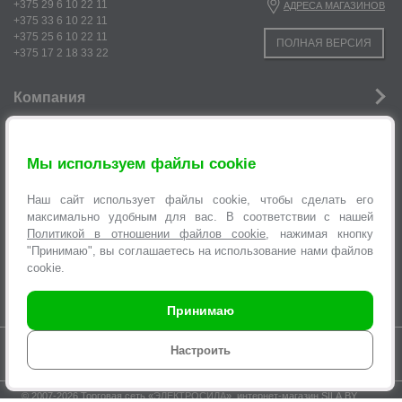
+375 29 6 10 22 11
АДРЕСА МАГАЗИНОВ
+375 33 6 10 22 11
+375 25 6 10 22 11
ПОЛНАЯ ВЕРСИЯ
+375 17 2 18 33 22
Компания
Новости
Мы используем файлы cookie
Услуги
Наш сайт использует файлы cookie, чтобы сделать его
Информация
максимально удобным для вас. В соответствии с нашей
Политикой в отношении файлов cookie
, нажимая кнопку
Оформление заявок
"Принимаю", вы соглашаетесь на использование нами файлов
cookie.
Принимаю
Время работы интернет-магазина с 9.00 до 21.00 без выходных
Настроить
© 2007-2026 Торговая сеть «
ЭЛЕКТРОСИЛА
», интернет-магазин SILA.BY,