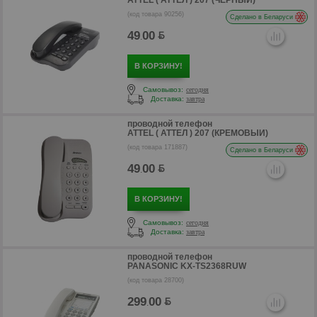
ATTEL ( АТТЕЛ ) 207 (ЧЕРНЫЙ)
(код товара 90256)
Сделано в Беларуси
49
00
.
В КОРЗИНУ!
Самовывоз:
сегодня
Доставка:
завтра
проводной телефон
ATTEL ( АТТЕЛ ) 207 (КРЕМОВЫЙ)
(код товара 171887)
Сделано в Беларуси
р
49
00
.
В КОРЗИНУ!
Самовывоз:
сегодня
Доставка:
завтра
проводной телефон
PANASONIC KX-TS2368RUW
(код товара 28700)
299
00
.