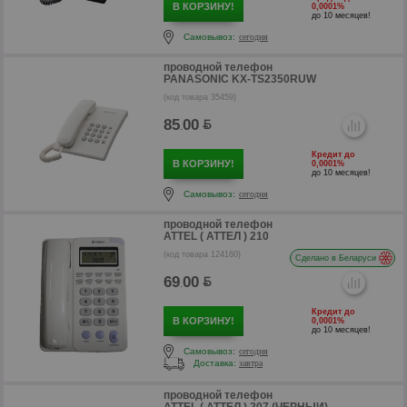
В КОРЗИНУ!
0,0001%
до 10 месяцев!
Самовывоз:
сегодня
проводной телефон
PANASONIC KX-TS2350RUW
(код товара 35459)
85
00
.
р
Кредит до
В КОРЗИНУ!
0,0001%
до 10 месяцев!
Самовывоз:
сегодня
проводной телефон
ATTEL ( АТТЕЛ ) 210
(код товара 124160)
Сделано в Беларуси
69
00
.
Кредит до
В КОРЗИНУ!
0,0001%
до 10 месяцев!
Самовывоз:
сегодня
Доставка:
завтра
р
проводной телефон