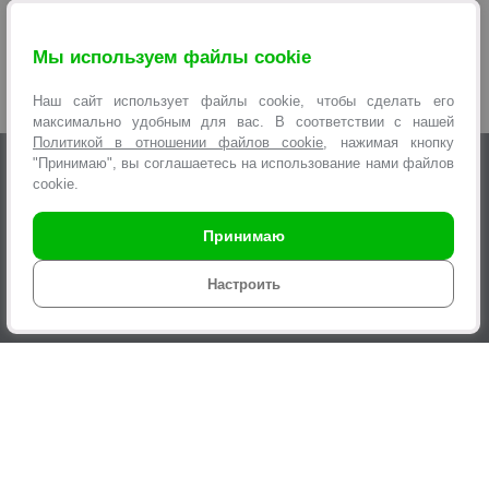
Купить проводные телефоны можно за наличные, в кредит или по
кредитной карте до 0,0001% («Карта покупок», «Черепаха», «SMART
Мы используем файлы cookie
карта», «Карта Fun», «Халва»).
*Карточка товара с наибольшим количеством просмотров
Наш сайт использует файлы cookie, чтобы сделать его
пользователями нашего сайта с момента размещения в каталоге
максимально удобным для вас. В соответствии с нашей
Политикой в отношении файлов cookie
, нажимая кнопку
"Принимаю", вы соглашаетесь на использование нами файлов
+375 29 6 10 22 11
АДРЕСА МАГАЗИНОВ
cookie.
+375 33 6 10 22 11
+375 25 6 10 22 11
ПОЛНАЯ ВЕРСИЯ
+375 17 2 18 33 22
Принимаю
Компания
Настроить
Новости
Услуги
Информация
Оформление заявок