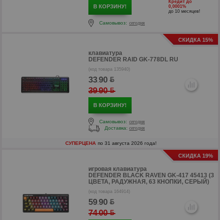
Кредит до
В КОРЗИНУ!
0,0001%
до 10 месяцев!
Самовывоз:
сегодня
р
СКИДКА 15%
клавиатура
DEFENDER RAID GK-778DL RU
(код товара 135940)
33
90
.
39
90
.
В КОРЗИНУ!
Самовывоз:
сегодня
Доставка:
сегодня
СУПЕРЦЕНА
по 31 августа 2026 года!
р
СКИДКА 19%
игровая клавиатура
DEFENDER BLACK RAVEN GK-417 45413 (3
ЦВЕТА, РАДУЖНАЯ, 63 КНОПКИ, СЕРЫЙ)
(код товара 164914)
59
90
.
74
00
.