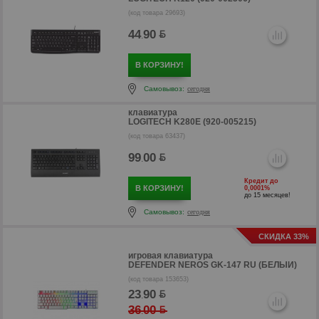
(код товара 29693)
44
90
.
р
В КОРЗИНУ!
Самовывоз:
сегодня
клавиатура
LOGITECH K280E (920-005215)
(код товара 63437)
99
00
.
Кредит до
В КОРЗИНУ!
0,0001%
до 15 месяцев!
Самовывоз:
сегодня
СКИДКА 33%
игровая клавиатура
DEFENDER NEROS GK-147 RU (БЕЛЫЙ)
р
(код товара 153653)
23
90
.
36
00
.