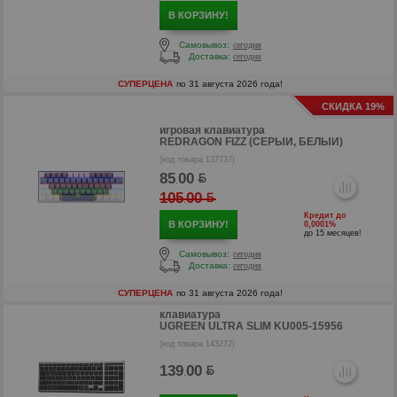
В КОРЗИНУ!
Самовывоз:
сегодня
Доставка:
сегодня
СУПЕРЦЕНА
по 31 августа 2026 года!
СКИДКА 19%
игровая клавиатура
REDRAGON FIZZ (СЕРЫЙ, БЕЛЫЙ)
(код товара 137737)
85
00
.
105
00
р
.
Кредит до
В КОРЗИНУ!
0,0001%
до 15 месяцев!
Самовывоз:
сегодня
Доставка:
сегодня
СУПЕРЦЕНА
по 31 августа 2026 года!
клавиатура
UGREEN ULTRA SLIM KU005-15956
(код товара 143272)
139
00
.