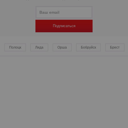
р
Подписаться
р
Полоцк
Лида
Орша
Бобруйск
Брест
р