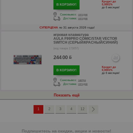
Кредит до
В КОРЗИНУ!
0,0001%
до 6 месяцев!
Самовывоз:
сегодня
Доставка:
сегодня
СУПЕРЦЕНА
по 31 августа 2026 года!
игровая клавиатура
AULA F99PRO COMIC/STAR VECTOR
SWITCH (СЕРЫЙ/КРАСНЫЙ/СИНИЙ)
р
(код товара 173057)
р
244
00
.
Кредит до
В КОРЗИНУ!
0,0001%
до 6 месяцев!
Самовывоз:
завтра
Доставка:
сегодня
Показать ещё
1
2
3
4
12
Подпишитесь на скидки, акции и новости!