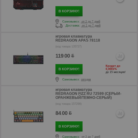
В КОРЗИНУ!
Самовывоз:
от 2 до 7 дней
Доставка:
от 2 до 7 дней
р
игровая клавиатура
REDRAGON APAS 78118
р
(код товара 135727)
119
00
.
Кредит до
В КОРЗИНУ!
0,0001%
до 15 месяцев!
Самовывоз:
сегодня
игровая клавиатура
REDRAGON FIZZ RU 72599 (СЕРЫЙ-
ОРАНЖЕВЫЙ/ТЕМНО-СЕРЫЙ)
(код товара 157298)
84
00
.
В КОРЗИНУ!
р
Самовывоз:
от 2 до 7 дней