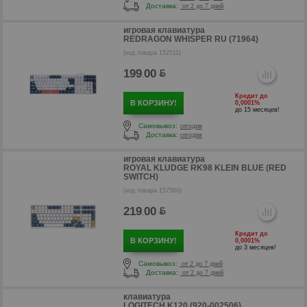
Доставка:
от 2 до 7 дней
игровая клавиатура
REDRAGON WHISPER RU (71964)
(код товара 152511)
199
00
.
Кредит до
В КОРЗИНУ!
0,0001%
до 15 месяцев!
Самовывоз:
сегодня
Доставка:
сегодня
игровая клавиатура
ROYAL KLUDGE RK98 KLEIN BLUE (RED
SWITCH)
р
(код товара 157560)
219
00
.
Кредит до
В КОРЗИНУ!
0,0001%
до 3 месяцев!
Самовывоз:
от 2 до 7 дней
Доставка:
от 2 до 7 дней
клавиатура
LOGITECH K120 (920-002506)