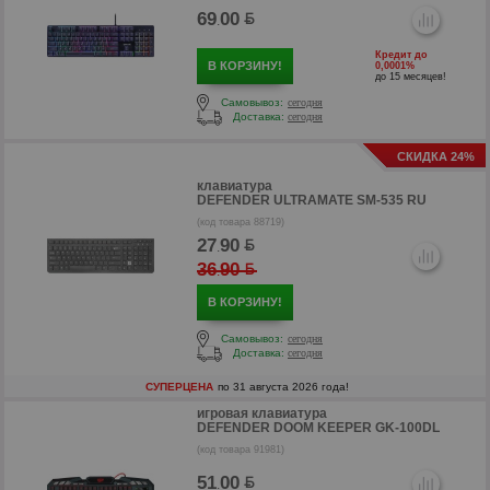
69
00
.
Кредит до
В КОРЗИНУ!
0,0001%
до 15 месяцев!
Самовывоз:
сегодня
Доставка:
сегодня
СКИДКА 24%
клавиатура
DEFENDER ULTRAMATE SM-535 RU
(код товара 88719)
27
90
.
36
90
р
.
В КОРЗИНУ!
Самовывоз:
сегодня
Доставка:
сегодня
СУПЕРЦЕНА
по 31 августа 2026 года!
игровая клавиатура
DEFENDER DOOM KEEPER GK-100DL
(код товара 91981)
51
00
.