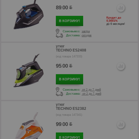
89
00
.
Кредит до
В КОРЗИНУ!
0,0001%
до 6 месяцев!
Самовывоз:
завтра
Доставка:
сегодня
утюг
TECHNO ES2408
(код товара 147333)
95
00
.
р
В КОРЗИНУ!
Самовывоз:
от 2 до 7 дней
Доставка:
от 2 до 7 дней
утюг
TECHNO ES2382
(код товара 147341)
99
00
.
В КОРЗИНУ!