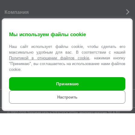
Компания
Новости
Мы используем файлы cookie
Услуги
Наш сайт использует файлы cookie, чтобы сделать его
Информация
максимально удобным для вас. В соответствии с нашей
Политикой в отношении файлов cookie
, нажимая кнопку
Оформление заявок
"Принимаю", вы соглашаетесь на использование нами файлов
cookie.
Принимаю
Время работы интернет-магазина с 9.00 до 21.00 без выходных
Настроить
© 2007-2026 Торговая сеть «
ЭЛЕКТРОСИЛА
», интернет-магазин SILA.BY,
multi@sila.by
ООО «ЭЛЕКТРОСЕРВИС и Ко». Зарегистрировано Минским
городским исполнительным комитетом №970 от 31.08.2000г.
УНП 100373457. Регистрация в Торговом реестре Республики Беларусь
№210825 04.03.2015г.
По вопросам нарушения прав покупателей