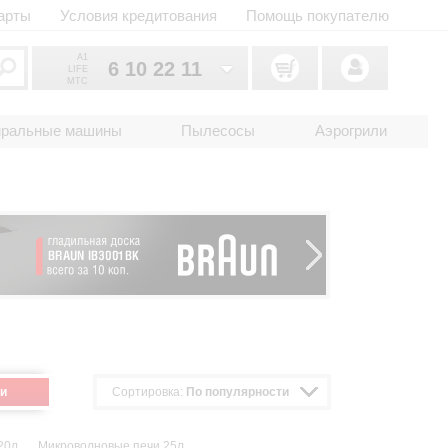
арты
Условия кредитования
Помощь покупателю
A1
6 10 22 11
LIFE
MTC
6 10 22 11
033
иральные машины
Пылесосы
Аэрогрили
6 10 22 11
025
2 18 33 22
017
и
Сортировка:
По популярности
20л
Микроволновые печи 25л