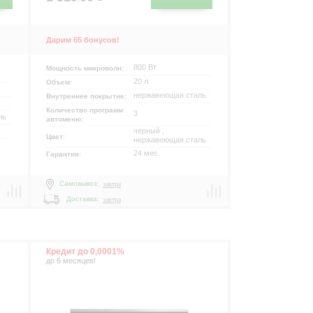
Дарим 65 бонусов!
800 Вт
Мощность микроволн:
20 л
Объем:
нержавеющая сталь
Внутреннее покрытие:
Количество программ
3
ль
автоменю:
черный ,
Цвет:
нержавеющая сталь
24 мес.
Гарантия:
Самовывоз:
завтра
Доставка:
завтра
Кредит до 0,0001%
до 6 месяцев!
р