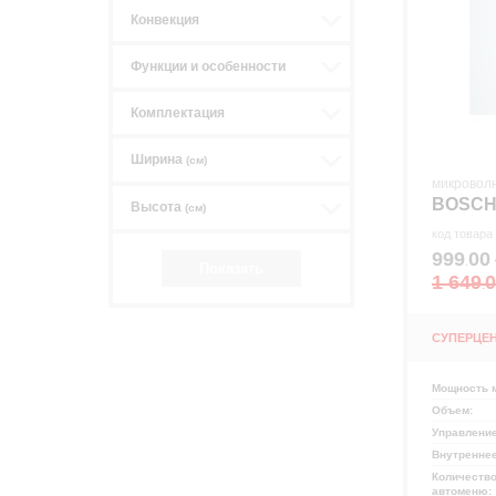
Конвекция
Функции и особенности
р
Комплектация
Ширина
(см)
микровол
BOSCH
Высота
(см)
код товара
999
00
.
1 649
.
СУПЕРЦЕ
Мощность 
Объем:
Управлени
Внутренне
Количество
автоменю: