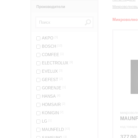
Производители
Микроволновы
Микроволно
AKPO
[5]
BOSCH
[10]
COMFEE
[1]
ELECTROLUX
[9]
EVELUX
[3]
GEFEST
[2]
GORENJE
[1]
HANSA
[4]
HOMSAIR
[2]
KONIGIN
[2]
микровол
MAUNF
LG
[1]
код товара
MAUNFELD
[43]
377
00
.
SAMSUNG
[3]