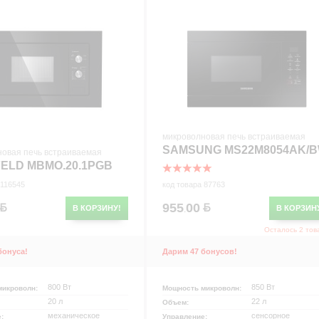
микроволновая печь встраиваемая
SAMSUNG MS22M8054AK/
новая печь встраиваемая
ELD MBMO.20.1PGB
 116545
код товара 87763
955
00
В КОРЗИНУ!
В КОРЗИН
.
Осталось 2 тов
бонуса!
Дарим 47 бонусов!
800 Вт
850 Вт
микроволн:
Мощность микроволн:
20 л
22 л
Объем:
механическое
сенсорное
е:
Управление: