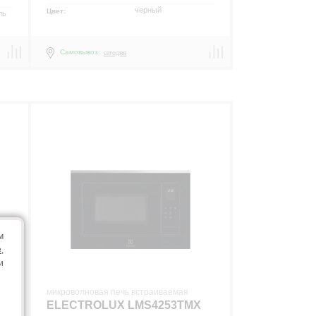
черный
Цвет:
ль
Самовывоз:
сегодня
м
e
,
и
BW
микроволновая печь встраиваемая
ELECTROLUX LMS4253TMX