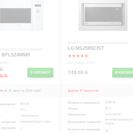
микроволновая печь встраиваемая
LG MS2595CIST
новая печь встраиваемая
 BFL524MW0
 95607
код товара 128691
749
00
В КОРЗИНУ!
В КОРЗИН
.
00
НА
по 31 августа 2026 года!
Дарим 37 бонусов!
1000 Вт
Мощность микроволн:
800 Вт
микроволн:
25 л
Объем:
20 л
сенсорное
Управление:
электронное
е:
антибактериальное
нержавеющая сталь
е покрытие:
Внутреннее покрытие:
эмаль...
 программ
7
Количество программ
22