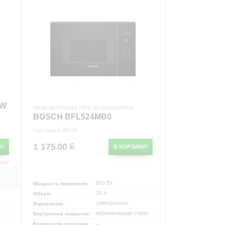
BW
микроволновая печь встраиваемая
BOSCH BFL524MB0
код товара 86158
1 175
00
У!
В КОРЗИНУ!
.
ара!
800 Вт
Мощность микроволн:
20 л
Объем:
электронное
Управление:
нержавеющая сталь
Внутреннее покрытие:
Количество программ