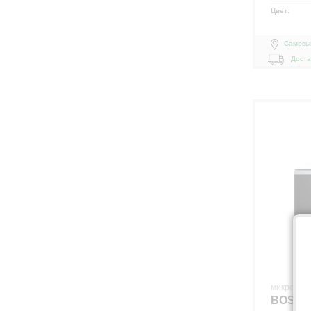
Цвет:
Самовы
Доста
микровол
BOSCH