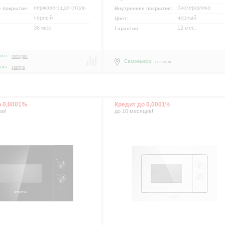
нержавеющая сталь
биокерамика
е покрытие:
Внутреннее покрытие:
черный
черный
Цвет:
36 мес.
12 мес.
Гарантия:
воз:
сегодня
Самовывоз:
сегодня
р
вка:
завтра
о 0,0001%
Кредит до 0,0001%
ев!
до 10 месяцев!