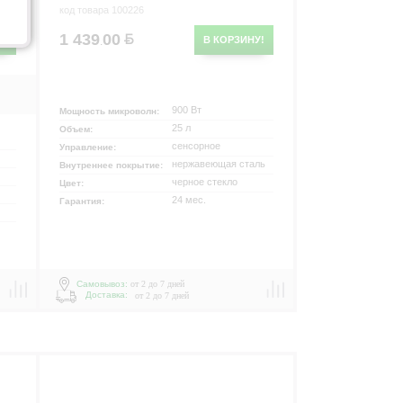
код товара 100226
р
1 439
00
У!
В КОРЗИНУ!
.
900 Вт
Мощность микроволн:
25 л
Объем:
сенсорное
Управление:
нержавеющая сталь
Внутреннее покрытие:
черное стекло
Цвет:
24 мес.
Гарантия:
Самовывоз:
от 2 до 7 дней
Доставка:
от 2 до 7 дней