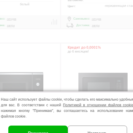
автоменю:
белый
нержавеющая ста
Цвет:
воз:
Самовывоз:
сегодня
сегодня
вка:
Доставка:
завтра
завтра
Кредит до 0,0001%
до 6 месяцев!
Наш сайт использует файлы cookie, чтобы сделать его максимально удобны
для вас. В соответствии с нашей
Политикой в отношении файлов cooki
нажимая кнопку "Принимаю", вы соглашаетесь на использование нам
файлов cookie.
микроволновая печь встраиваемая
SAMSUNG MS20A7013AB/
новая печь встраиваемая
 BFL554MS0 TM925HUB