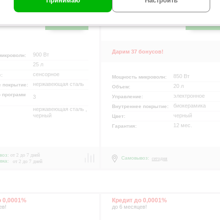
Принимаю
Настроить
р
 86164
код товара 118496
00
749
00
р
В КОРЗИНУ!
В КОРЗИН
.
Дарим 37 бонусов!
900 Вт
микроволн:
25 л
сенсорное
е:
850 Вт
Мощность микроволн:
нержавеющая сталь
е покрытие:
20 л
Объем:
 программ
электронное
3
Управление:
биокерамика
Внутреннее покрытие:
нержавеющая сталь ,
черный
черный
Цвет:
12 мес.
Гарантия:
воз:
от 2 до 7 дней
Самовывоз:
сегодня
вка:
от 2 до 7 дней
о 0,0001%
Кредит до 0,0001%
ев!
до 6 месяцев!