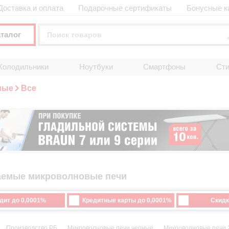
Доставка и оплата
Подарочные сертификаты
Бонусные к
аталог
Холодильники
Ноутбуки
Смартфоны
Ст
мые
Все
аемые микроволновые печи
дит до 0,0001%
Кредитные карты до 0,0001%
Скидк
Производство РБ
Микроволновые печи черные
Микроволновые печи 