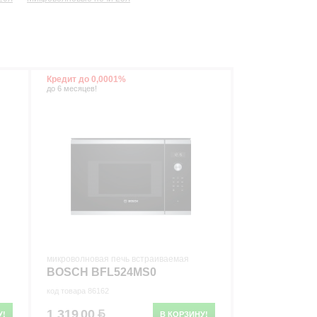
Кредит до 0,0001%
до 6 месяцев!
микроволновая печь встраиваемая
BOSCH BFL524MS0
код товара 86162
1 319
00
У!
В КОРЗИНУ!
.