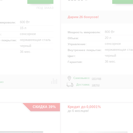
ПОД ЗАКАЗ
Дарим 26 бонусов!
600 Вт
микроволн:
15 л
800 Вт
Мощность микроволн:
сенсорное
е:
20 л
Объем:
нержавеющая сталь
е покрытие:
сенсорное
Управление:
черный
нержавеющая ста
Внутреннее покрытие:
36 мес.
черный
Цвет:
36 мес.
Гарантия:
Самовывоз:
сегодня
каз
Доставка:
завтра
СКИДКА 39%
Кредит до 0,0001%
до 6 месяцев!
р