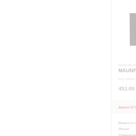
микровол
MAUNF
код товара
451
00
.
Дарим 22 
Мощность 
Объем:
Управлени