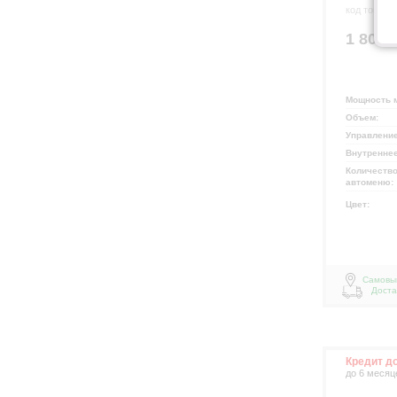
код товара
1 806
.
Мощность 
Объем:
Управлени
Внутренне
Количество
автоменю:
Цвет:
Самовы
Доста
Кредит д
до 6 месяц