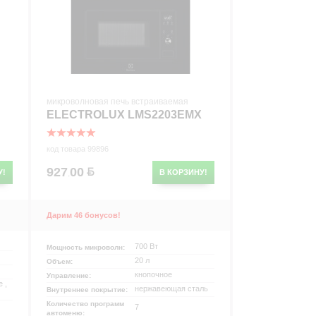
микроволновая печь встраиваемая
ELECTROLUX LMS2203EMX
код товара 99896
927
00
У!
В КОРЗИНУ!
.
Дарим 46 бонусов!
700 Вт
Мощность микроволн:
20 л
Объем:
кнопочное
Управление:
 ,
нержавеющая сталь
Внутреннее покрытие:
Количество программ
7
автоменю: