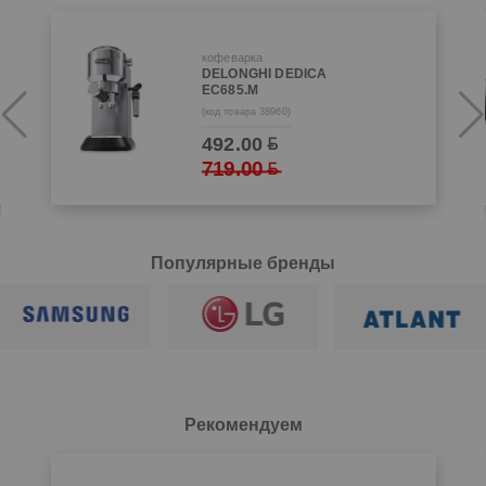
кофеварка
DELONGHI DEDICA
EC685.M
(код товара 38960)
492.00
719.00
Популярные бренды
Новинки смартфонов Samsung с выгодой
Аэрогрили VIVARI
Рекомендуем
до 800
!