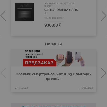
электрический духовой
шкаф
GEFEST ЭДВ ДА 622-02
А
(код товара 59597)
936.00
Новинки
р
р
Предзаказ
27.07.2026