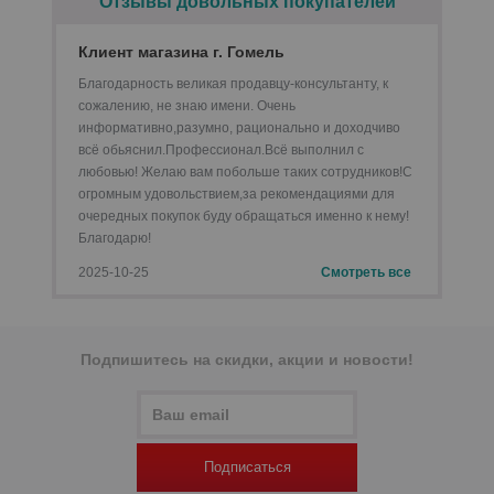
Отзывы довольных покупателей
Клиент магазина г. Гомель
Благодарность великая продавцу-консультанту, к
сожалению, не знаю имени. Очень
информативно,разумно, рационально и доходчиво
р
всё обьяснил.Профессионал.Всё выполнил с
любовью! Желаю вам побольше таких сотрудников!С
огромным удовольствием,за рекомендациями для
очередных покупок буду обращаться именно к нему!
Благодарю!
2025-10-25
Смотреть все
Подпишитесь на скидки, акции и новости!
р
Подписаться