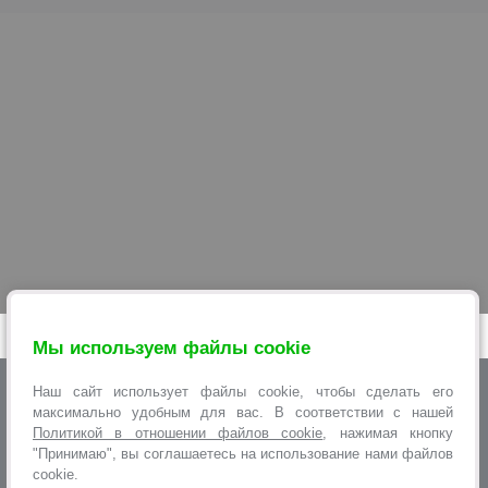
Мы используем файлы cookie
+375 29 6 10 22 11
Наш сайт использует файлы cookie, чтобы сделать его
АДРЕСА МАГАЗИНОВ
+375 33 6 10 22 11
максимально удобным для вас. В соответствии с нашей
+375 25 6 10 22 11
Политикой в отношении файлов cookie
, нажимая кнопку
ПОЛНАЯ ВЕРСИЯ
+375 17 2 18 33 22
"Принимаю", вы соглашаетесь на использование нами файлов
cookie.