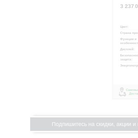
3 237
.
Цвет:
Страна про
Функции и
особеннос
Дисплей:
Безопаснос
защита:
Энергопот
Самовы
Доста
Подпишитесь на скидки, акции и 