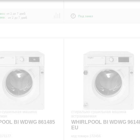
воз:
от 2 до 7 дней
Под заказ
вка:
от 2 до 7 дней
о-сушильная машина
стирально-сушильная машина
емая
встраиваемая
POOL BI WDWG 861485
WHIRLPOOL BI WDWG 9614
EU
 171177
код товара 172456
р