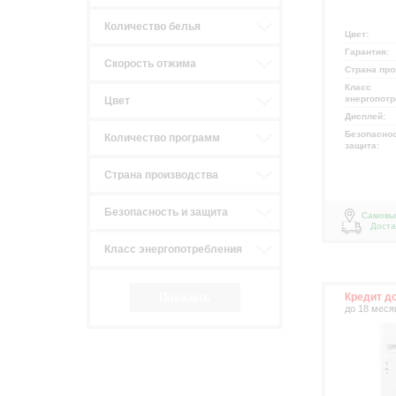
Количество белья
Цвет:
Гарантия:
Скорость отжима
Страна про
Класс
энергопот
Цвет
Дисплей:
Безопаснос
Количество программ
защита:
Страна производства
Безопасность и защита
Самовы
Доста
Класс энергопотребления
Кредит д
до 18 меся