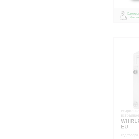
Самовы
Доста
стиральн
встраива
WHIRL
EU
код товара