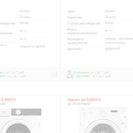
белый
белый
Цвет:
24 мес.
36 мес.
Гарантия:
Китай
Китай
изводства:
Страна производства:
Класс
A+++
A+++
ребления:
энергопотребления:
есть
таймер , регулиро
Функции и
температуры...
особенности:
ть и
защита от детей
цифровой
Дисплей:
воз:
от 2 до 7 дней
Самовывоз:
от 2 до 7 дней
вка:
Доставка:
от 2 до 7 дней
от 2 до 7 дней
о 0,0001%
Кредит до 0,0001%
р
цев!
до 18 месяцев!