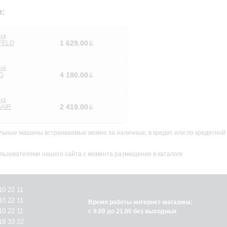
е:
на
1 629.00
FELD
на
4 180.00
G
на
2 419.00
SAIR
ьные машины встраиваемые можно за наличные, в кредит или по кредитной 
льзователями нашего сайта с момента размещения в каталоге
10 22 11
10 22 11
Время работы интернет-магазина:
10 22 11
с 9.00 до 21.00 без выходных
18 33 22