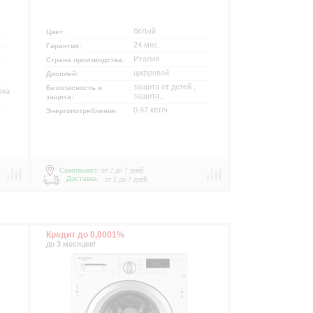
белый
Цвет:
24 мес.
Гарантия:
Италия
Страна производства:
цифровой
Дисплей:
защита от детей ,
Безопасность и
вка
защита...
защита:
0.47 квт/ч
Энергопотребление:
Самовывоз:
от 2 до 7 дней
Доставка:
от 2 до 7 дней
Кредит до 0,0001%
р
до 3 месяцев!