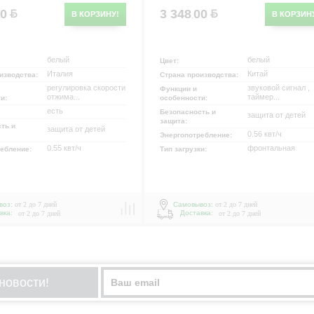
00
3 348
00
В КОРЗИНУ!
В КОРЗИН
.
белый
белый
Цвет:
Италия
Китай
изводства:
Страна производства:
регулировка скорости
звуковой сигнал ,
Функции и
отжима...
таймер...
ти:
особенности:
есть
Безопасность и
защита от детей
защита:
ть и
защита от детей
0.56 квт/ч
Энергопотребление:
0.55 квт/ч
фронтальная
ребление:
Тип загрузки:
воз:
от 2 до 7 дней
Самовывоз:
от 2 до 7 дней
вка:
Доставка:
от 2 до 7 дней
от 2 до 7 дней
новости!