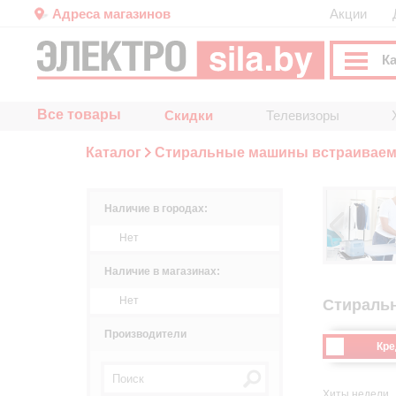
Адреса магазинов
Акции
К
Все товары
Скидки
Телевизоры
Каталог
Стиральные машины встраивае
Наличие в городах:
Нет
Наличие в магазинах:
Нет
Стираль
Производители
Кре
Хиты недели