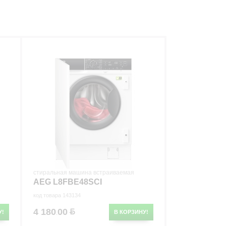
стиральная машина встраиваемая
AEG L8FBE48SCI
код товара 143134
4 180
00
У!
В КОРЗИНУ!
.