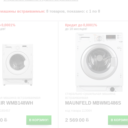
 машины встраиваемые:
8 товаров, показано: с 1 по 8
о 0,0001%
Кредит до 0,0001%
цев!
до 18 месяцев!
стирально-сушильная машина
ая машина встраиваемая
встраиваемая
IR WMB148WH
MAUNFELD MBWM1486S
 165457
код товара 113064
00
2 569
00
В КОРЗИНУ!
В КОРЗИН
.