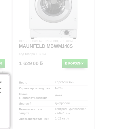
стиральная машина встраиваемая
MAUNFELD MBWM148S
код товара 113063
1 629
00
У!
В КОРЗИНУ!
.
КАЗ
м
серебристый
Цвет:
e
,
Китай
Страна производства:
и
Класс
A+++
энергопотребления:
цифровой
Дисплей:
ости
контроль дисбаланса
Безопасность и
, защита...
защита:
1.02 квт/ч
Энергопотребление: