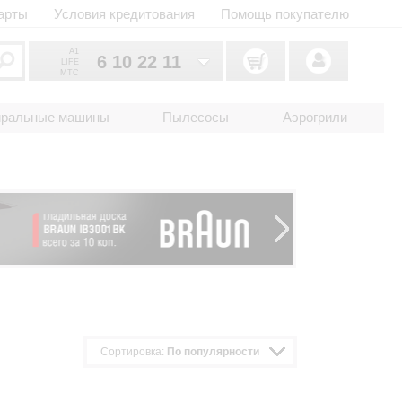
арты
Условия кредитования
Помощь покупателю
A1
6 10 22 11
LIFE
MTC
6 10 22 11
033
иральные машины
Пылесосы
Аэрогрили
6 10 22 11
025
2 18 33 22
017
Сортировка:
По популярности