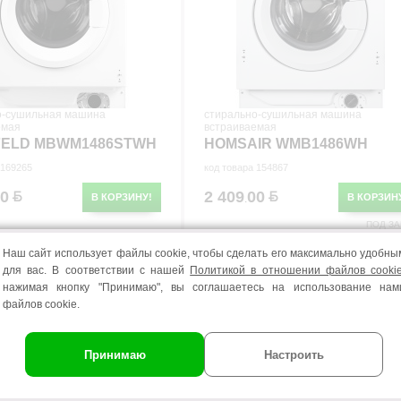
о-сушильная машина
стирально-сушильная машина
емая
встраиваемая
ELD MBWM1486STWH
HOMSAIR WMB1486WH
 169265
код товара 154867
00
2 409
00
В КОРЗИНУ!
В КОРЗИН
.
ПОД ЗА
белый
Наш сайт использует файлы cookie, чтобы сделать его максимально удобны
белый
Цвет:
Китай
изводства:
для вас. В соответствии с нашей
Политикой в отношении файлов cooki
24 мес.
Гарантия:
нажимая кнопку "Принимаю", вы соглашаетесь на использование нам
Китай
A+++
Страна производства:
ребления:
файлов cookie.
Класс
A+++
регулировка
энергопотребления:
температуры...
ти:
регулировка скор
Функции и
есть
отжима...
особенности:
Принимаю
Настроить
защита от детей ,
ть и
цифровой
Дисплей:
защита...