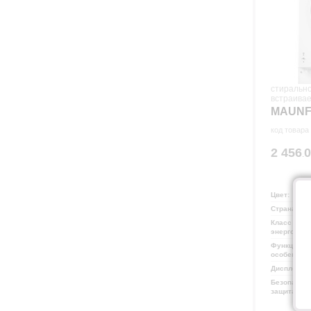
стиральн
встраива
MAUNF
код товара
2 456
.
Цвет:
Страна про
Класс
энергопот
Функции и
особеннос
Дисплей:
Безопаснос
защита: