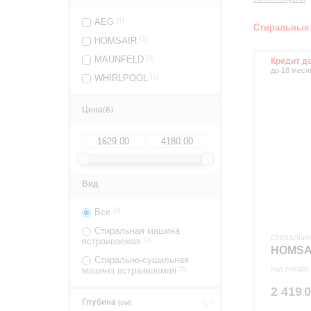
AEG
[1]
Стиральные
HOMSAIR
[2]
MAUNFELD
[3]
Кредит д
до 18 меся
WHIRLPOOL
[2]
Цена
(
)
Вид
Все
[8]
Стиральная машина
стиральн
встраиваемая
[3]
HOMSA
Стирально-сушильная
код товара
машина встраиваемая
[5]
2 419
р
.
Глубина
(см)