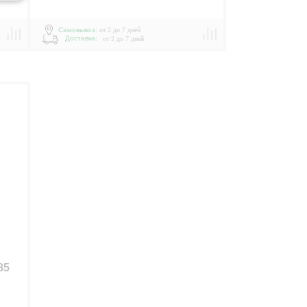
Самовывоз:
от 2 до 7 дней
Доставка:
от 2 до 7 дней
85
р