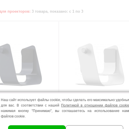
для проекторов:
3 товара, показано: с 1 по 3
 для проектора
подставка для проектора
 WBBA04 ДЛЯ MOZART
WANBO WBBA04 ДЛЯ MOZ
Наш сайт использует файлы cookie, чтобы сделать его максимально удобны
ИЙ)
1 (БЕЛЫЙ)
для вас. В соответствии с нашей
Политикой в отношении файлов cooki
нажимая кнопку "Принимаю", вы соглашаетесь на использование нам
 167500
код товара 167501
файлов cookie.
49
00
В КОРЗИНУ!
В КОРЗИН
.