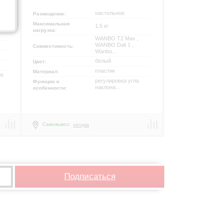
настольное
Размещение:
Максимальная
1.5 кг
нагрузка:
WANBO T2 Max ,
WANBO Dali 1 ,
Совместимость:
Wanbo...
белый
Цвет:
пластик
Материал:
ие
регулировка угла
Функции и
наклона...
особенности:
Самовывоз:
сегодня
р
Подписаться