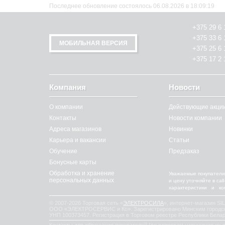
Последнее обновление состоялось 06.08.2026 в 18:09:19
+375 29 6 
+375 33 6 
МОБИЛЬНАЯ ВЕРСИЯ
+375 25 6 
+375 17 2 
Компания
Новости
О компании
Действующие акци
Контакты
Новости компании
Адреса магазинов
Новинки
Карьера и вакансии
Статьи
Обучение
Предзаказ
Бонусные карты
Обработка и хранение
Уважаемые покупатели
персональных данных
и цену уточняйте в ca
характеристики и к
© 2007-2026 Торговая сеть «
ЭЛЕКТРОСИЛА
», интернет-магазин SI
ООО «ЭЛЕКТРОСЕРВИС и Ко». Зарегистрировано Минским городски
УНП 100373457. Регистрация в Торговом реестре Республики Белар