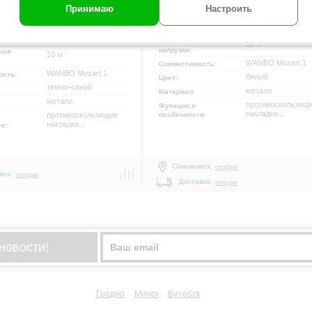
Осталось 2 товара!
Принимаю
Настроить
настольное
Размещение:
настольное
е:
Максимальная
10 кг
нагрузка:
ная
10 кг
WANBO Mozart 1
Совместимость:
WANBO Mozart 1
ость:
белый
Цвет:
темно-синий
металл
Материал:
металл
противоскользящ
Функции и
накладки...
противоскользящие
особенности:
накладки...
ти:
Самовывоз:
сегодня
воз:
сегодня
Доставка:
сегодня
р
новости!
Гродно
Минск
Витебск