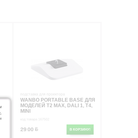
подставка для проектора
WANBO PORTABLE BASE ДЛЯ
ART
МОДЕЛЕЙ T2 MAX, DALI 1, T4,
м
MINI
e
,
и
код товара 167502
29
00
У!
В КОРЗИНУ!
.