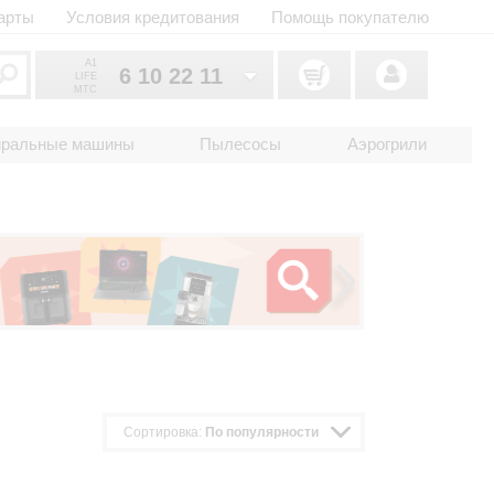
арты
Условия кредитования
Помощь покупателю
A1
6 10 22 11
LIFE
MTC
6 10 22 11
033
иральные машины
Пылесосы
Аэрогрили
6 10 22 11
025
2 18 33 22
017
Сортировка:
По популярности