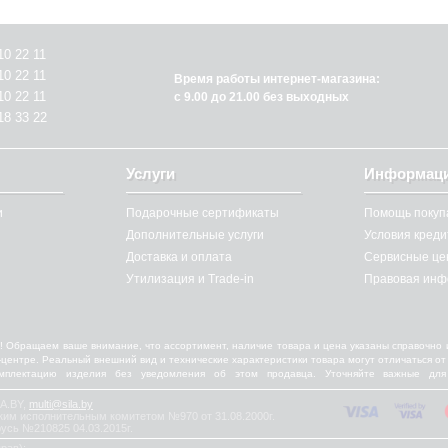
10 22 11
10 22 11
Время работы интернет-магазина:
10 22 11
с 9.00 до 21.00 без выходных
18 33 22
Услуги
Информац
и
Подарочные сертификаты
Помощь покуп
Дополнительные услуги
Условия кред
Доставка и оплата
Сервисные це
Утилизация и Trade-in
Правовая инф
! Обращаем ваше внимание, что ассортимент, наличие товара и цена указаны справочно 
ll-центре. Реальный внешний вид и технические характеристики товара могут отличаться 
омплектацию изделия без уведомления об этом продавца. Уточняйте важные для
LA.BY,
multi@sila.by
м исполнительным комитетом №970 от 31.08.2000г.
усь №210825 04.03.2015г.