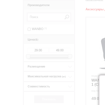
Производители
Аксессуары 
WANBO
[3]
Цена
(
)
Размещение
подставка
Максимальная нагрузка
(кг)
WANBO
1 (СИН
Совместимость
код товара
49
00
.
р