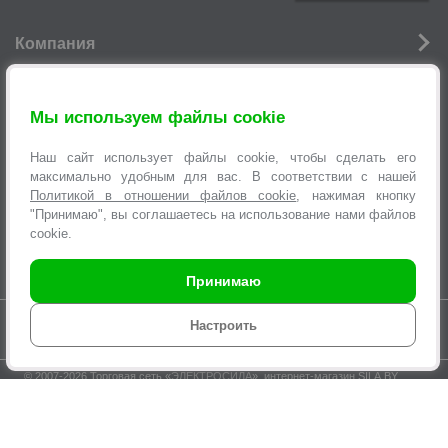
р
Компания
р
Новости
Мы используем файлы cookie
Услуги
Наш сайт использует файлы cookie, чтобы сделать его
Информация
максимально удобным для вас. В соответствии с нашей
Политикой в отношении файлов cookie
, нажимая кнопку
Оформление заявок
"Принимаю", вы соглашаетесь на использование нами файлов
cookie.
Принимаю
Время работы интернет-магазина с 9.00 до 21.00 без выходных
Настроить
© 2007-2026 Торговая сеть «
ЭЛЕКТРОСИЛА
», интернет-магазин SILA.BY,
multi@sila.by
ООО «ЭЛЕКТРОСЕРВИС и Ко». Зарегистрировано Минским
городским исполнительным комитетом №970 от 31.08.2000г.
УНП 100373457. Регистрация в Торговом реестре Республики Беларусь
№210825 04.03.2015г.
По вопросам нарушения прав покупателей