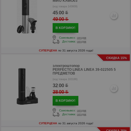
MIRU KAWO03
(код товара 143609)
45
00
.
49
00
.
В КОРЗИНУ!
Самовывоз:
сегодня
Доставка:
сегодня
СУПЕРЦЕНА
по 31 августа 2026 года!
СКИДКА 15%
электроштопор
PERFECTO LINEA LINEA 39-022505 5
ПРЕДМЕТОВ
(код товара 163186)
р
32
00
.
38
00
.
р
В КОРЗИНУ!
Самовывоз:
сегодня
Доставка:
сегодня
СУПЕРЦЕНА
по 31 августа 2026 года!
СКИДКА 35%