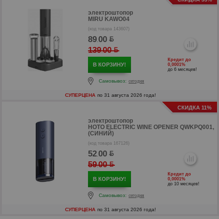
электроштопор
MIRU KAWO04
(код товара 143607)
89
00
.
139
00
.
Кредит до
В КОРЗИНУ!
0,0001%
до 6 месяцев!
Самовывоз:
сегодня
СУПЕРЦЕНА
по 31 августа 2026 года!
р
СКИДКА 11%
р
электроштопор
HOTO ELECTRIC WINE OPENER QWKPQ001,
(СИНИЙ)
(код товара 167126)
52
00
.
59
00
.
Кредит до
В КОРЗИНУ!
0,0001%
до 10 месяцев!
Самовывоз:
сегодня
СУПЕРЦЕНА
по 31 августа 2026 года!