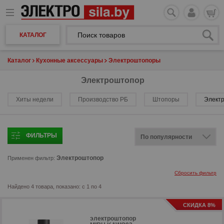
КАТАЛОГ
Каталог
Кухонные аксессуары
Электроштопоры
Электроштопор
Хиты недели
Производство РБ
Штопоры
Элект
ФИЛЬТРЫ
Электроштопор
Применен фильтр:
Сбросить фильтр
Найдено 4 товара, показано: с 1 по 4
СКИДКА 8%
электроштопор