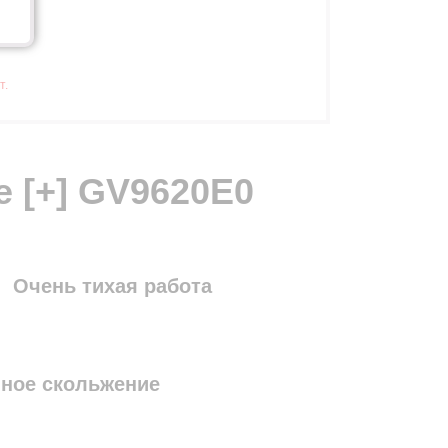
т.
e [+] GV9620E0
Очень тихая работа
ное скольжение