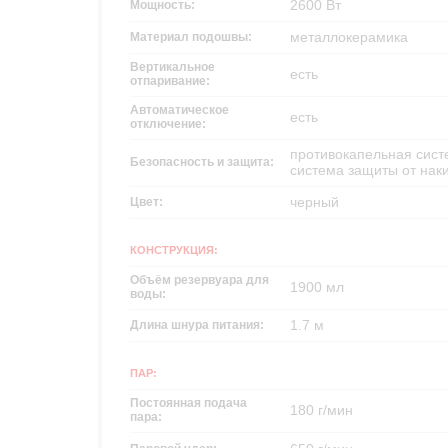
2600 Вт
Мощность:
металлокерамика
Материал подошвы:
Вертикальное
есть
отпаривание:
Автоматическое
есть
отключение:
противокапельная сист
Безопасность и защита:
система защиты от нак
черный
Цвет:
КОНСТРУКЦИЯ:
Объём резервуара для
1900 мл
воды:
1.7 м
Длина шнура питания:
ПАР:
Постоянная подача
180 г/мин
пара: