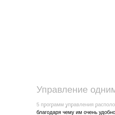
р
р
Управление одни
5 программ управления располо
благодаря чему им очень удобн