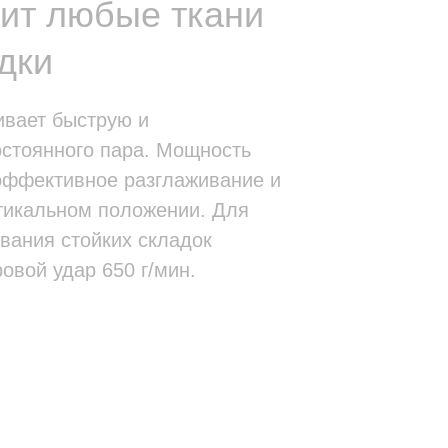
дит любые ткани
дки
ивает быструю и
стоянного пара. Мощность
 эффективное разглаживание и
тикальном положении. Для
вания стойких складок
овой удар 650 г/мин.
р