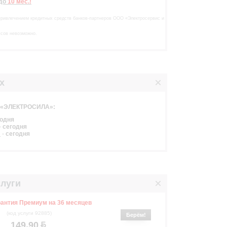
до
10 мес.!
привлечением кредитных средств банков-партнеров ООО «Электросервис и
усов невозможно.
х
в «ЭЛЕКТРОСИЛА»:
годня
-
сегодня
2
-
сегодня
луги
антия Премиум на 36 месяцев
(код услуги 92885)
Берём!
149.90