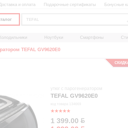
Доставка и оплата
Подарочные сертификаты
Бонусные к
аталог
Холодильники
Ноутбуки
Смартфоны
Ст
ератором TEFAL GV9620E0
СКИДК
утюг с парогенератором
TEFAL GV9620E0
код товара 134669
1 399.00