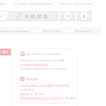
арты
Условия кредитования
Помощь покупателю
A1
6 10 22 11
LIFE
MTC
6 10 22 11
033
иральные машины
Пылесосы
Аэрогрили
6 10 22 11
025
2 18 33 22
017
А 30%
Доставка и наличие
Самовывоз из магазина
сегодня
Наличие в магазинах
Доставка оформляется в магазине
Кредит
Кредит (оплата частями) до 0,0001%
до
18 мес.!
Кредит
до
36 мес.!
Кредитные карты до 0,0001%
до
10 мес.!
Кредитные продукты предоставляются с