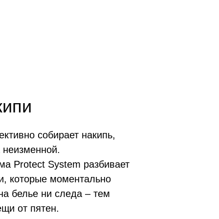
кипи
ективно собирает накипь,
 неизменной.
ма Protect System разбивает
ки, которые моментально
на белье ни следа – тем
щи от пятен.