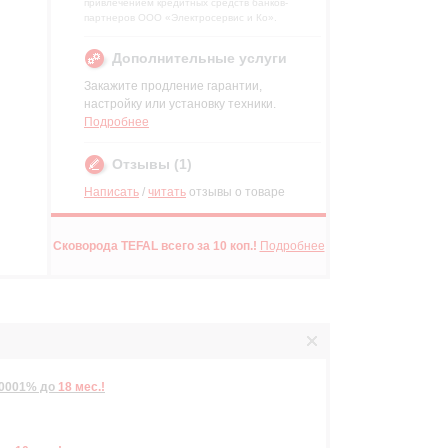
привлечением кредитных средств банков-
партнеров ООО «Электросервис и Ко».
Дополнительные услуги
Закажите продление гарантии,
настройку или установку техники.
Подробнее
р
Отзывы (1)
Написать
/
читать
отзывы о товаре
р
Сковорода TEFAL всего за 10 коп.!
Подробнее
,0001%
до
18 мес.!