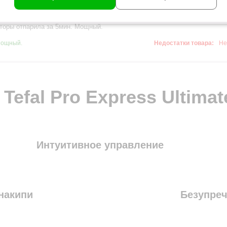
ром TEFAL GV9620E0
торы отпарила за 5мин. Мощный.
ощный.
Недостатки товара:
Не
Tefal Pro Express Ultimat
Интуитивное управление
накипи
Безупреч