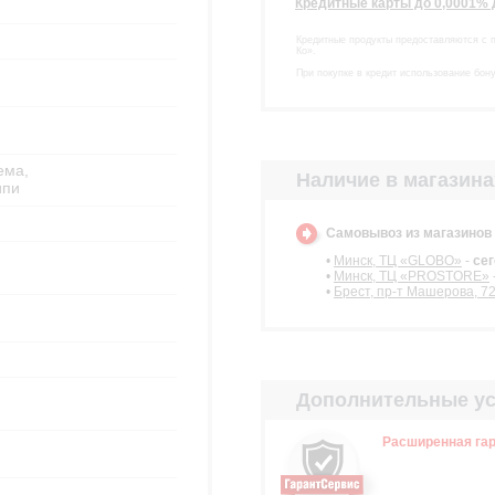
Кредитные карты до 0,0001%
Кредитные продукты предоставляются с 
Ко».
При покупке в кредит использование бон
ема,
Наличие в магазина
ипи
Самовывоз из магазино
•
Минск, ТЦ «GLOBO»
-
се
•
Минск, ТЦ «PROSTORE»
•
Брест, пр-т Машерова, 7
Дополнительные ус
Расширенная гар