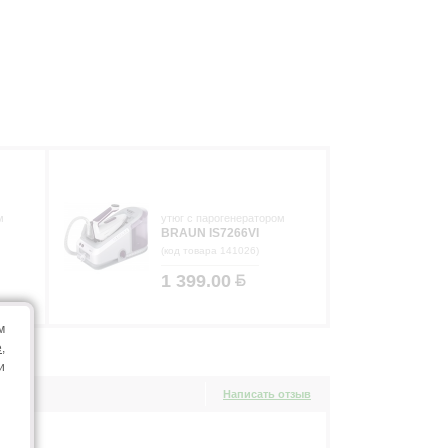
м
утюг с парогенератором
BRAUN IS7266VI
(код товара 141026)
1 399.00
м
e
,
и
Написать отзыв