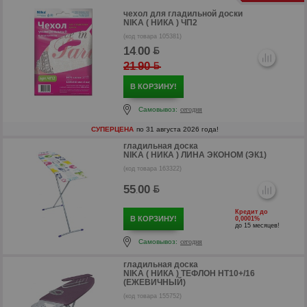
р
чехол для гладильной доски
NIKA ( НИКА ) ЧП2
(код товара 105381)
14
00
.
21
90
.
В КОРЗИНУ!
Самовывоз:
сегодня
СУПЕРЦЕНА
по 31 августа 2026 года!
гладильная доска
NIKA ( НИКА ) ЛИНА ЭКОНОМ (ЭК1)
(код товара 163322)
р
55
00
.
Кредит до
В КОРЗИНУ!
0,0001%
до 15 месяцев!
Самовывоз:
сегодня
гладильная доска
NIKA ( НИКА ) ТЕФЛОН НТ10+/16
(ЕЖЕВИЧНЫЙ)
(код товара 155752)