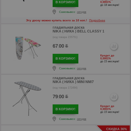
В КОРЗИНУ!
0,0001%
до 18 месяцев!
Самовывоз:
сегодня
Эту доску можно купить всего за 10 коп.!
Подробнее
гладильная доска
NIKA ( НИКА ) BELL CLASSY 1
(код товара 155751)
67
00
.
р
Кредит до
В КОРЗИНУ!
0,0001%
до 15 месяцев!
Самовывоз:
сегодня
гладильная доска
NIKA ( НИКА ) MINI NM/7
(код товара 172494)
79
00
.
Кредит до
В КОРЗИНУ!
0,0001%
до 15 месяцев!
Самовывоз:
сегодня
СКИДКА 36%