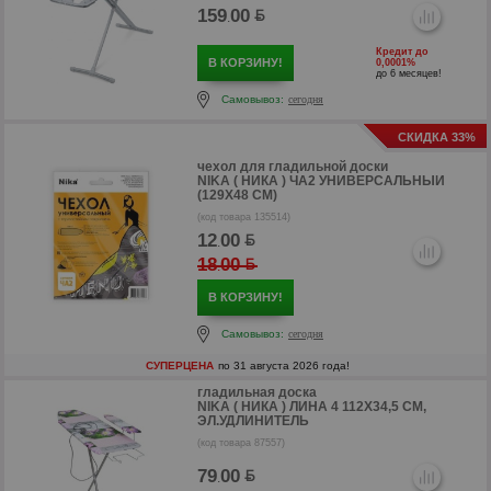
159
00
.
Кредит до
В КОРЗИНУ!
0,0001%
до 6 месяцев!
Самовывоз:
сегодня
р
СКИДКА 33%
р
чехол для гладильной доски
NIKA ( НИКА ) ЧА2 УНИВЕРСАЛЬНЫЙ
(129Х48 СМ)
(код товара 135514)
12
00
.
18
00
.
В КОРЗИНУ!
Самовывоз:
сегодня
СУПЕРЦЕНА
по 31 августа 2026 года!
гладильная доска
NIKA ( НИКА ) ЛИНА 4 112Х34,5 СМ,
ЭЛ.УДЛИНИТЕЛЬ
р
(код товара 87557)
79
00
.