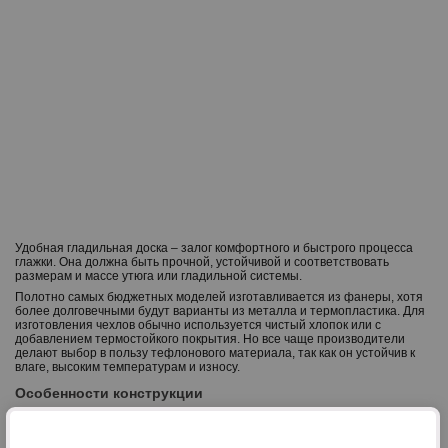
Удобная гладильная доска – залог комфортного и быстрого процесса
глажки. Она должна быть прочной, устойчивой и соответствовать
размерам и массе утюга или гладильной системы.
Полотно самых бюджетных моделей изготавливается из фанеры, хотя
более долговечными будут варианты из металла и термопластика. Для
изготовления чехлов обычно используется чистый хлопок или с
добавлением термостойкого покрытия. Но все чаще производители
делают выбор в пользу тефлонового материала, так как он устойчив к
влаге, высоким температурам и износу.
Особенности конструкции
У нас можно купить гладильные доски в Минске:
Напольные, со складными ножками.