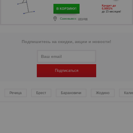
Кредит до
В КОРЗИНУ!
0,0001%
до 15 месяцев!
Самовывоз:
сегодня
Подпишитесь на скидки, акции и новости!
р
Подписаться
Речица
Брест
Барановичи
Жодино
Кали