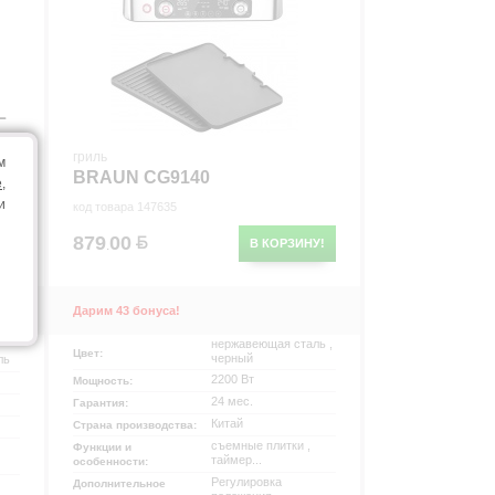
L
гриль
м
BRAUN CG9140
e
,
и
код товара 147635
879
00
У!
В КОРЗИНУ!
.
Дарим 43 бонуса!
нержавеющая сталь ,
Цвет:
черный
ль
2200 Вт
Мощность:
24 мес.
Гарантия:
Китай
Страна производства:
съемные плитки ,
Функции и
таймер...
особенности:
Регулировка
Дополнительное