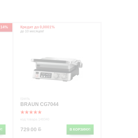
 14%
Кредит до 0,0001%
до 10 месяцев!
гриль
BRAUN CG7044
код товара 148340
729
00
У!
В КОРЗИНУ!
.