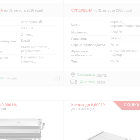
НА
по 31 августа 2026 года!
СУПЕРЦЕНА
по 31 августа 2026 года!
серебристый
черный ,
Цвет:
нержавеющая ста
2000 Вт
2200 Вт
Мощность:
24 мес.
24 мес.
Гарантия:
Китай
изводства:
Китай
Страна производства:
съемные плитки ,
съемные плитки ,
регулировка...
Функции и
ти:
таймер...
особенности:
В комплекте 2
льное
гриль
гладкие...
Тип:
Самовывоз:
сегодня
воз:
сегодня
Доставка:
завтра
р
о 0,0001%
Кредит до 0,0001%
СКИДКА
цев!
до 10 месяцев!
р