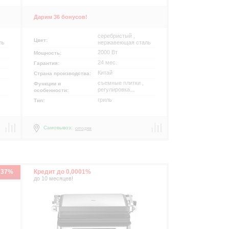
Дарим 36 бонусов!
серебристый ,
Цвет:
ль
нержавеющая сталь
2000 Вт
Мощность:
24 мес.
Гарантия:
Китай
Страна производства:
съемные плитки ,
Функции и
регулировка...
особенности:
гриль
Тип:
Самовывоз:
сегодня
р
 37%
Кредит до 0,0001%
до 10 месяцев!
р