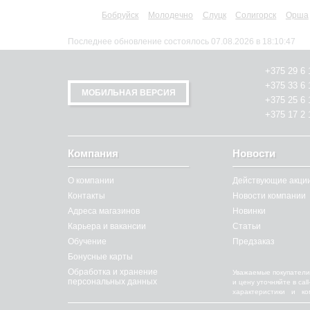
Бобруйск
Молодечно
Слуцк
Солигорск
Орша
Последнее обновление состоялось 07.08.2026 в 18:10:47
+375 29 6 
+375 33 6 
МОБИЛЬНАЯ ВЕРСИЯ
+375 25 6 
+375 17 2 
Компания
Новости
О компании
Действующие акци
Контакты
Новости компании
Адреса магазинов
Новинки
Карьера и вакансии
Статьи
Обучение
Предзаказ
Бонусные карты
Обработка и хранение
Уважаемые покупатели
персональных данных
и цену уточняйте в ca
характеристики и к