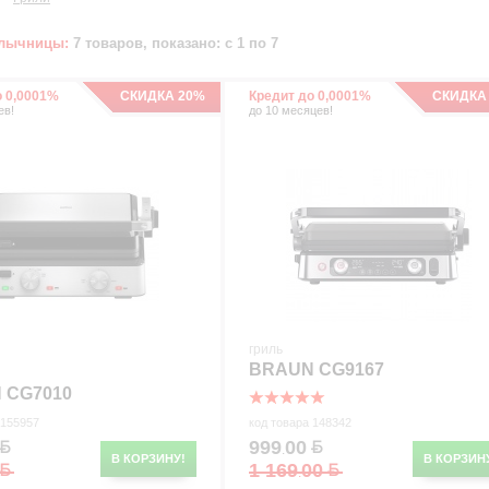
шлычницы:
7 товаров, показано: с 1 по 7
о 0,0001%
СКИДКА 20%
Кредит до 0,0001%
СКИДКА
ев!
до 10 месяцев!
гриль
BRAUN CG9167
 CG7010
 155957
код товара 148342
999
00
.
В КОРЗИНУ!
В КОРЗИН
1 169
00
.