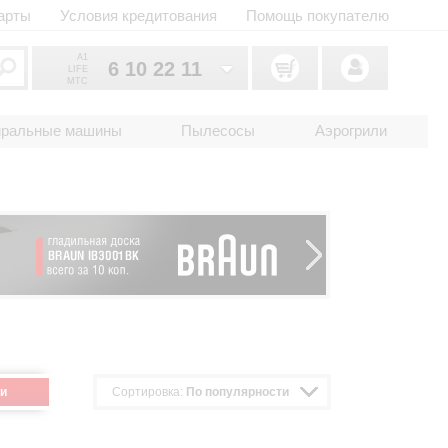
арты
Условия кредитования
Помощь покупателю
A1
6 10 22 11
LIFE
MTC
6 10 22 11
033
иральные машины
Пылесосы
Аэрогрили
6 10 22 11
025
2 18 33 22
017
и
Сортировка:
По популярности