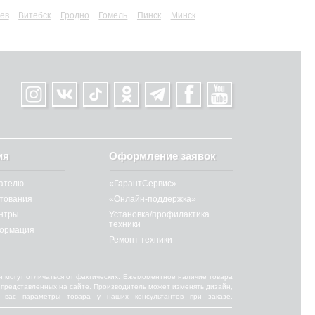
ев
Витебск
Гродно
Гомель
Пинск
Минск
ия
Оформление заявок
ателю
«ГарантСервис»
итования
«Онлайн-поддержка»
нтры
Установка/профилактика
техники
ормация
Ремонт техники
и могут отличаться от фактических. Ежемоментное наличие товара
от представленных на сайте. Производитель может изменять дизайн,
 вас параметры товара у наших консультантов при заказе.