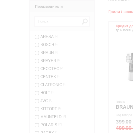
Производители
Грили / ша
Кредит д
до 6 месяц
ARESA
[2]
BOSCH
[1]
BRAUN
[8]
BRAYER
[6]
CECOTEC
[2]
CENTEK
[1]
CLATRONIC
[1]
HOLT
[1]
JVC
[1]
гриль
BRAUN
KITFORT
[6]
код товара
MAUNFELD
[3]
399
00
.
POLARIS
[2]
499
00
.
RAGEX
[1]