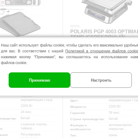
гриль
POLARIS PGP 4003 OPTIMA
TEMP (СЕРЕБРЯНЫЙ/
ЧЕРНЫЙ)
Наш сайт использует файлы cookie, чтобы сделать его максимально удобны
 CG9160
для вас. В соответствии с нашей
Политикой в отношении файлов cooki
нажимая кнопку "Принимаю", вы соглашаетесь на использование нам
 147819
код товара 162053
файлов cookie.
499
00
.
В КОРЗИНУ!
В КОРЗИН
799
00
.
Принимаю
Настроить
бонусов!
СУПЕРЦЕНА
по 31 августа 2026 года!
черный ,
нержавеющая сталь
нержавеющая ста
Цвет:
2200 Вт
2200 Вт
Мощность:
24 мес.
36 мес.
Гарантия:
Китай
Китай
изводства:
Страна производства:
съемные плитки ,
антипригарное
Функции и
таймер...
покрытие...
ти:
особенности:
Регулировка
гриль
льное
Тип: