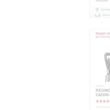
описание:
Самовы
Доста
Кредит д
до 6 месяц
гриль
REDMO
GM308
код товара