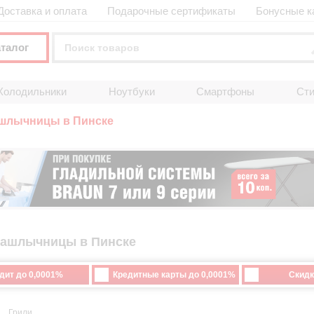
Доставка и оплата
Подарочные сертификаты
Бонусные к
аталог
Холодильники
Ноутбуки
Смартфоны
Ст
ашлычницы в Пинске
шашлычницы в Пинске
дит до 0,0001%
Кредитные карты до 0,0001%
Скидк
Грили