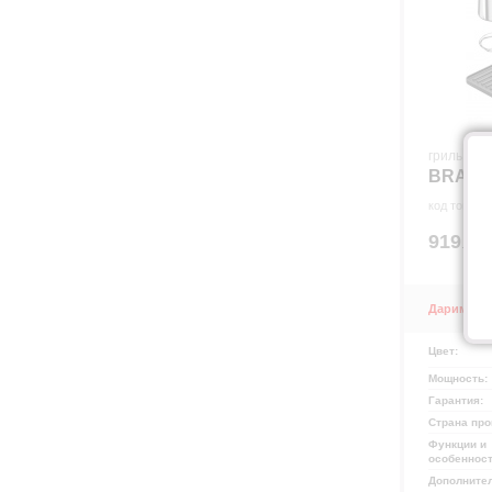
гриль
BRAUN
код товара
р
919
00
.
Дарим 45 
Цвет:
Мощность:
Гарантия:
Страна про
Функции и
особеннос
Дополните