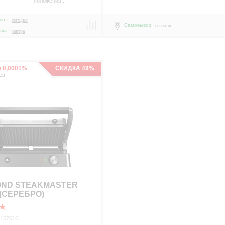
положения...
воз:
сегодня
Самовывоз:
сегодня
вка:
завтра
о 0,0001%
СКИДКА 48%
ев!
ND STEAKMASTER
 (СЕРЕБРО)
 157616
р