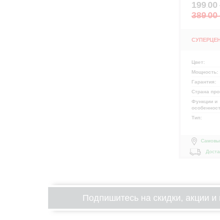
199
00
.
389
00
.
СУПЕРЦЕ
Цвет:
Мощность:
Гарантия:
Страна про
Функции и
особеннос
Тип:
Самовы
Доста
Подпишитесь на скидки, акции и 