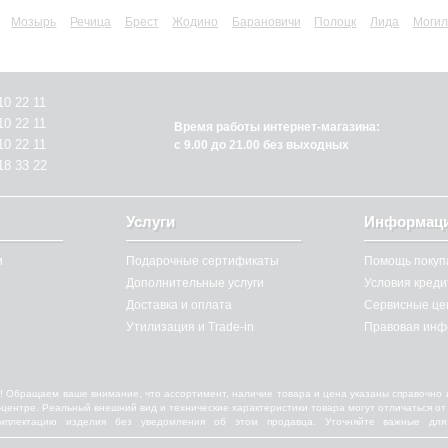
Мозырь
Речица
Брест
Жодино
Барановичи
Полоцк
Лида
Могил
10 22 11
10 22 11
Время работы интернет-магазина:
10 22 11
с 9.00 до 21.00 без выходных
18 33 22
Услуги
Информац
и
Подарочные сертификаты
Помощь покуп
Дополнительные услуги
Условия кред
Доставка и оплата
Сервисные це
Утилизация и Trade-in
Правовая инф
! Обращаем ваше внимание, что ассортимент, наличие товара и цена указаны справочно 
ll-центре. Реальный внешний вид и технические характеристики товара могут отличаться 
омплектацию изделия без уведомления об этом продавца. Уточняйте важные для