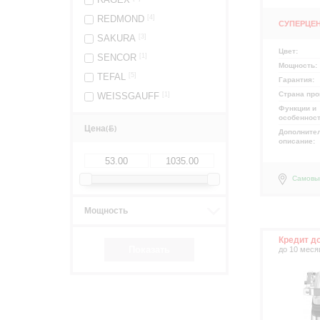
REDMOND
[4]
СУПЕРЦЕ
SAKURA
[3]
Цвет:
SENCOR
[1]
Мощность:
TEFAL
[5]
Гарантия:
Страна про
WEISSGAUFF
[1]
Функции и
особеннос
Цена
(
)
Дополните
описание:
Самовы
Мощность
Кредит д
до 10 меся