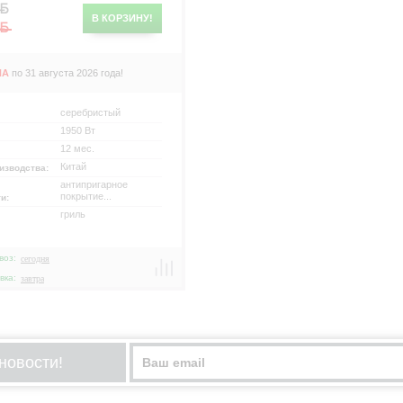
В КОРЗИНУ!
НА
по 31 августа 2026 года!
серебристый
1950 Вт
12 мес.
Китай
изводства:
антипригарное
покрытие...
ти:
гриль
воз:
сегодня
вка:
завтра
новости!