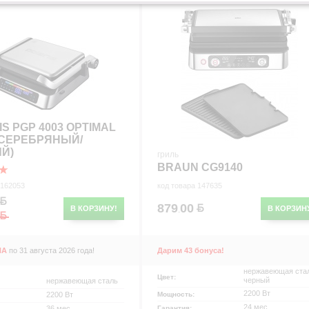
р
S PGP 4003 OPTIMAL
(СЕРЕБРЯНЫЙ/
Й)
гриль
BRAUN CG9140
 162053
код товара 147635
879
00
В КОРЗИНУ!
В КОРЗИН
.
НА
по 31 августа 2026 года!
Дарим 43 бонуса!
нержавеющая стал
Цвет:
черный
нержавеющая сталь
2200 Вт
2200 Вт
Мощность:
24 мес.
36 мес.
Гарантия: