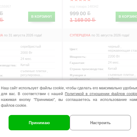
 155957
код товара 148342
999
00
.
В КОРЗИНУ!
В КОРЗИН
1 169
00
.
НА
по 31 августа 2026 года!
СУПЕРЦЕНА
по 31 августа 2026 года!
серебристый
черный ,
Цвет:
нержавеющая ста
2000 Вт
2200 Вт
Мощность:
24 мес.
24 мес.
Гарантия:
Китай
изводства:
Китай
Страна производства:
съемные плитки ,
съемные плитки ,
регулировка...
Функции и
ти:
таймер...
особенности:
В комплекте 2
льное
гриль
гладкие...
Тип:
Наш сайт использует файлы cookie, чтобы сделать его максимально удобны
для вас. В соответствии с нашей
Политикой в отношении файлов cooki
Самовывоз:
сегодня
нажимая кнопку "Принимаю", вы соглашаетесь на использование нам
воз:
сегодня
Доставка:
завтра
файлов cookie.
Принимаю
Настроить
о 0,0001%
СКИДКА 37%
Кредит до 0,0001%
цев!
до 10 месяцев!
р