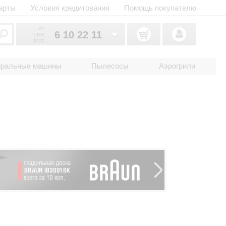
арты
Условия кредитования
Помощь покупателю
A1
6 10 22 11
LIFE
MTC
6 10 22 11
033
иральные машины
Пылесосы
Аэрогрили
6 10 22 11
025
2 18 33 22
017