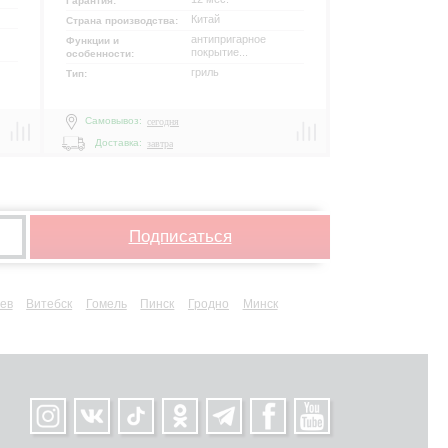
Гарантия:
Китай
Страна производства:
антипригарное
Функции и
покрытие...
особенности:
гриль
Тип:
Самовывоз:
сегодня
Доставка:
завтра
Подписаться
ев
Витебск
Гомель
Пинск
Гродно
Минск