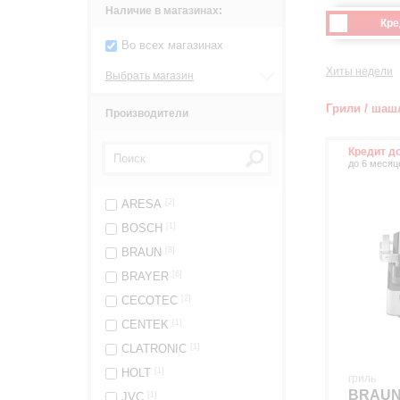
Наличие в магазинах:
Кре
Во всех магазинах
Хиты недели
Выбрать магазин
Грили / ша
Производители
Кредит д
до 6 месяц
ARESA
[2]
BOSCH
[1]
BRAUN
[8]
BRAYER
[6]
CECOTEC
[2]
CENTEK
[1]
CLATRONIC
[1]
HOLT
[1]
гриль
BRAUN
JVC
[1]