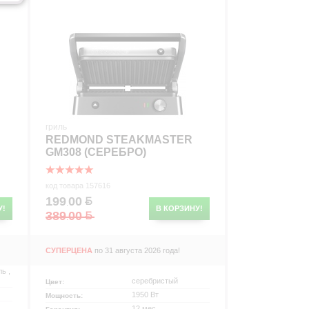
р
гриль
REDMOND STEAKMASTER
GM308 (СЕРЕБРО)
код товара 157616
199
00
.
У!
В КОРЗИНУ!
389
00
.
СУПЕРЦЕНА
по 31 августа 2026 года!
ь ,
серебристый
Цвет:
1950 Вт
Мощность:
12 мес.