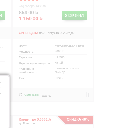
код товара 148338
859
00
.
У!
В КОРЗИНУ!
1 159
00
.
СУПЕРЦЕНА
по 31 августа 2026 года!
нержавеющая сталь
Цвет:
ль
2000 Вт
Мощность:
24 мес.
Гарантия:
Китай
Страна производства:
съемные плитки ,
Функции и
таймер...
особенности:
гриль
Тип:
м
e
,
и
Самовывоз:
сегодня
Кредит до 0,0001%
СКИДКА 48%
до 6 месяцев!
р