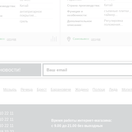
Китай
Китай
Страна производства:
изводства:
съемные плитки ,
антипригарное
Функции и
таймер...
покрытие...
особенности:
ти:
Регулировка
гриль
Дополнительное
положения...
описание:
воз:
Самовывоз:
сегодня
сегодня
новости!
Мозырь
Речица
Брест
Барановичи
Жодино
Полоцк
Лида
Могил
10 22 11
10 22 11
Время работы интернет-магазина:
10 22 11
с 9.00 до 21.00 без выходных
18 33 22