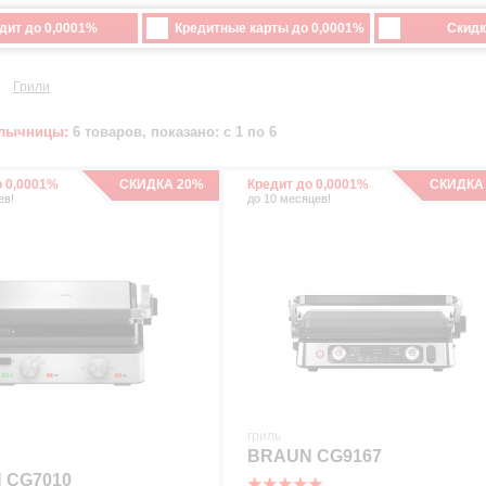
дит до 0,0001%
Кредитные карты до 0,0001%
Скидк
Грили
шлычницы:
6 товаров, показано: с 1 по 6
о 0,0001%
СКИДКА 20%
Кредит до 0,0001%
СКИДКА
ев!
до 10 месяцев!
гриль
BRAUN CG9167
 CG7010