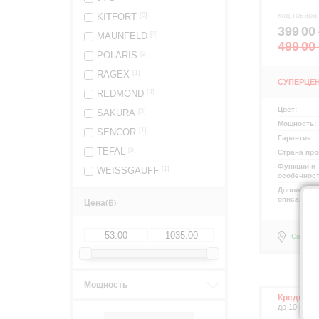
код товара
KITFORT
[6]
399
00
.
MAUNFELD
[3]
499
00
.
POLARIS
[2]
RAGEX
[1]
СУПЕРЦЕ
REDMOND
[4]
Цвет:
SAKURA
[3]
Мощность:
SENCOR
[1]
Гарантия:
TEFAL
[5]
Страна про
Функции и
WEISSGAUFF
[1]
особеннос
Дополните
описание:
Цена
(
)
Самовы
Мощность
Кредит д
до 10 меся