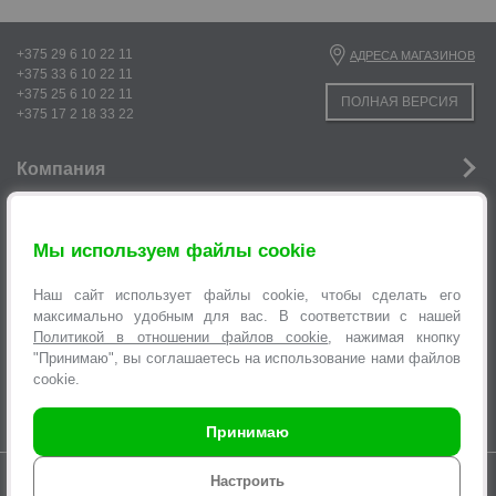
р
+375 29 6 10 22 11
АДРЕСА МАГАЗИНОВ
+375 33 6 10 22 11
+375 25 6 10 22 11
ПОЛНАЯ ВЕРСИЯ
+375 17 2 18 33 22
Компания
Новости
Мы используем файлы cookie
Услуги
Наш сайт использует файлы cookie, чтобы сделать его
Информация
максимально удобным для вас. В соответствии с нашей
Политикой в отношении файлов cookie
, нажимая кнопку
р
Оформление заявок
"Принимаю", вы соглашаетесь на использование нами файлов
cookie.
Принимаю
Время работы интернет-магазина с 9.00 до 21.00 без выходных
Настроить