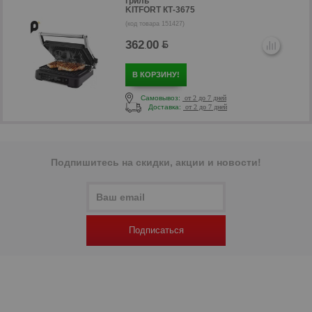
гриль
KITFORT КТ-3675
(код товара 151427)
362
00
.
В КОРЗИНУ!
Самовывоз:
от 2 до 7 дней
Доставка:
от 2 до 7 дней
р
Подпишитесь на скидки, акции и новости!
Подписаться