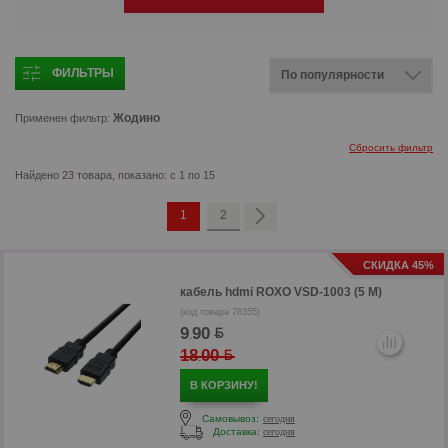
ФИЛЬТРЫ
Жодино
Применен фильтр:
Сбросить фильтр
Найдено 23 товара, показано: с 1 по 15
1
2
СКИДКА 45%
кабель hdmi
ROXO VSD-1003 (5 М)
(код товара 76355)
9
90
.
18
00
.
В КОРЗИНУ!
Самовывоз:
сегодня
Доставка:
сегодня