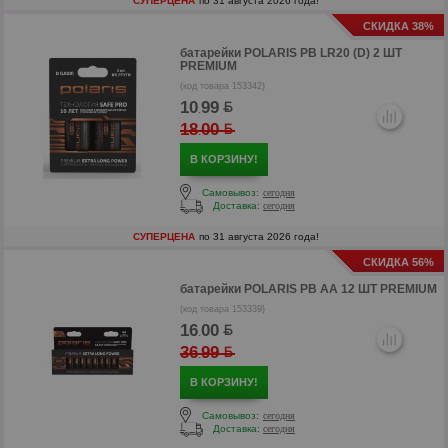
СУПЕРЦЕНА
по 31 августа 2026 года!
СКИДКА 38%
батарейки
POLARIS PB LR20 (D) 2 ШТ
PREMIUM
(код товара 153342)
10
99
.
18
00
.
В КОРЗИНУ!
Самовывоз:
сегодня
Доставка:
сегодня
СУПЕРЦЕНА
по 31 августа 2026 года!
СКИДКА 56%
р
батарейки
POLARIS PB AA 12 ШТ PREMIUM
р
(код товара 153339)
16
00
.
36
99
.
В КОРЗИНУ!
Самовывоз:
сегодня
Доставка:
сегодня