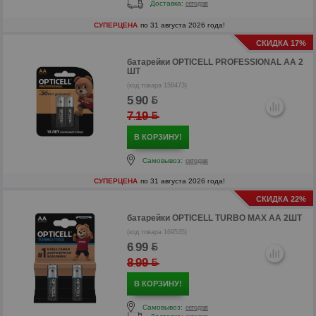
Доставка:
сегодня
р
СУПЕРЦЕНА
по 31 августа 2026 года!
СКИДКА 17%
р
батарейки
OPTICELL PROFESSIONAL AA 2
ШТ
(код товара 158473)
5
90
.
7
19
.
В КОРЗИНУ!
Самовывоз:
сегодня
СУПЕРЦЕНА
по 31 августа 2026 года!
СКИДКА 22%
батарейки
OPTICELL TURBO MAX AA 2ШТ
(код товара 169535)
6
99
.
р
8
99
.
р
В КОРЗИНУ!
Самовывоз:
сегодня