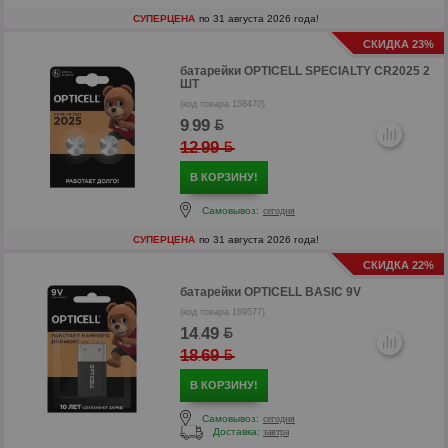
СУПЕРЦЕНА
по 31 августа 2026 года!
СКИДКА 23%
батарейки
OPTICELL SPECIALTY CR2025 2
ШТ
(код товара 158470)
9
99
.
12
99
.
В КОРЗИНУ!
Самовывоз:
сегодня
СУПЕРЦЕНА
по 31 августа 2026 года!
СКИДКА 22%
р
батарейки
OPTICELL BASIC 9V
р
(код товара 169577)
14
49
.
18
69
.
В КОРЗИНУ!
Самовывоз:
сегодня
Доставка:
завтра