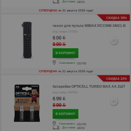
Доставка:
завтра
СУПЕРЦЕНА
по 31 августа 2026 года!
р
СКИДКА 39%
р
чехол для пульта
WIMAX RCCWM-XM21-B
(код товара 157532)
6
00
.
9
90
.
В КОРЗИНУ!
Самовывоз:
сегодня
СУПЕРЦЕНА
по 31 августа 2026 года!
СКИДКА 22%
батарейки
OPTICELL TURBO MAX AA 2ШТ
(код товара 169535)
6
99
.
8
99
.
р
В КОРЗИНУ!
р
Самовывоз:
сегодня
Доставка:
завтра