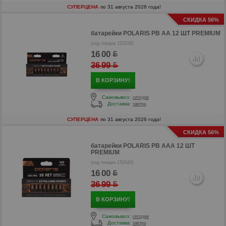
СУПЕРЦЕНА
по 31 августа 2026 года!
СКИДКА 56%
батарейки
POLARIS PB AA 12 ШТ PREMIUM
(код товара 153339)
16
00
.
36
99
.
В КОРЗИНУ!
Самовывоз:
сегодня
Доставка:
завтра
СУПЕРЦЕНА
по 31 августа 2026 года!
СКИДКА 56%
р
батарейки
POLARIS PB AAA 12 ШТ
р
PREMIUM
(код товара 153340)
16
00
.
36
99
.
В КОРЗИНУ!
Самовывоз:
сегодня
Доставка:
завтра