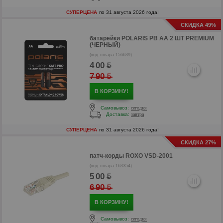
СУПЕРЦЕНА
по 31 августа 2026 года!
СКИДКА 49%
батарейки
POLARIS PB AA 2 ШТ PREMIUM
(ЧЕРНЫЙ)
(код товара 156639)
4
00
.
7
90
.
р
В КОРЗИНУ!
р
Самовывоз:
сегодня
Доставка:
завтра
СУПЕРЦЕНА
по 31 августа 2026 года!
СКИДКА 27%
патч-корды
ROXO VSD-2001
(код товара 163354)
5
00
.
6
90
.
В КОРЗИНУ!
Самовывоз:
сегодня