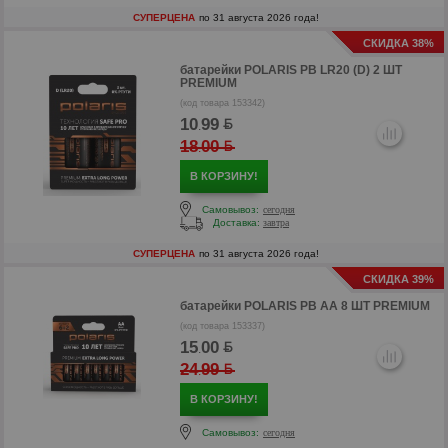
СУПЕРЦЕНА
по 31 августа 2026 года!
р
СКИДКА 38%
р
батарейки
POLARIS PB LR20 (D) 2 ШТ
PREMIUM
(код товара 153342)
10
99
.
18
00
.
В КОРЗИНУ!
Самовывоз:
сегодня
Доставка:
завтра
СУПЕРЦЕНА
по 31 августа 2026 года!
СКИДКА 39%
батарейки
POLARIS PB AA 8 ШТ PREMIUM
(код товара 153337)
15
00
.
24
99
.
р
В КОРЗИНУ!
р
Самовывоз:
сегодня