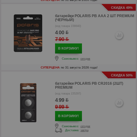
СКИДКА 49%
батарейки
POLARIS PB AAA 2 ШТ PREMIUM
(ЧЕРНЫЙ)
(код товара 156640)
4
00
.
7
90
.
В КОРЗИНУ!
Самовывоз:
сегодня
СУПЕРЦЕНА
по 31 августа 2026 года!
СКИДКА 50%
р
батарейки
POLARIS PB CR2016 (2ШТ)
PREMIUM
р
(код товара 155297)
4
99
.
9
99
.
В КОРЗИНУ!
Самовывоз:
сегодня
Доставка:
завтра