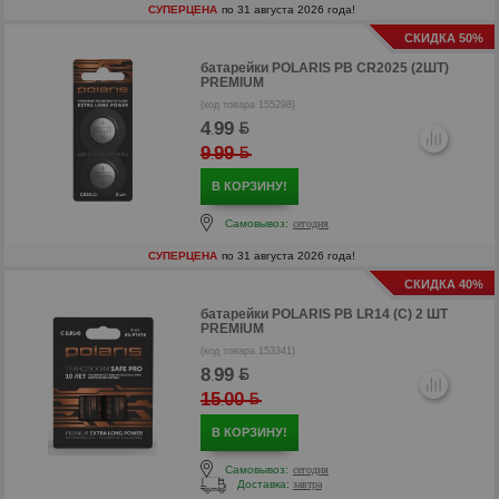
СУПЕРЦЕНА
по 31 августа 2026 года!
СКИДКА 50%
батарейки
POLARIS PB CR2025 (2ШТ)
PREMIUM
(код товара 155298)
4
99
.
9
99
.
р
В КОРЗИНУ!
р
Самовывоз:
сегодня
СУПЕРЦЕНА
по 31 августа 2026 года!
СКИДКА 40%
батарейки
POLARIS PB LR14 (C) 2 ШТ
PREMIUM
(код товара 153341)
8
99
.
15
00
.
В КОРЗИНУ!
Самовывоз:
сегодня
Доставка:
завтра