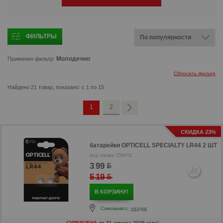
ФИЛЬТРЫ
Молодечно
Применен фильтр:
Сбросить фильтр
Найдено 21 товар, показано: с 1 по 15
1
2
СКИДКА 23%
батарейки
OPTICELL SPECIALTY LR44 2 ШТ
(код товара 158475)
3
99
.
5
19
.
В КОРЗИНУ!
Самовывоз:
сегодня
СУПЕРЦЕНА
по 31 августа 2026 года!