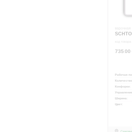
варочная 
SCHTOF
код товара
735
00
.
Рабочая п
Количеств
Конфорки:
Управлени
Ширина:
Цвет:
Самовы