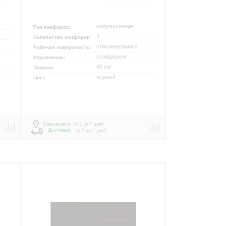
индукционные
Тип конфорок:
3
Количество конфорок:
стеклокерамика
Рабочая поверхность:
слайдерное
Управление:
45 см
Ширина:
черный
Цвет:
Самовывоз:
от 2 до 7 дней
Доставка:
от 2 до 7 дней
р