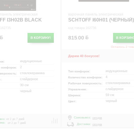
панель электрическая
варочная панель электрическая
FF I3H02B BLACK
SCHTOFF I60H01 (ЧЕРНЫЙ)
 162735
код товара 162736
815
00
В КОРЗИНУ!
В КОРЗИН
.
Осталось 2 тов
Дарим 40 бонусов!
индукционные
рок:
2
о конфорок:
индукционные
Тип конфорок:
стеклокерамика
оверхность:
4
Количество конфорок:
слайдерное
е:
стеклокерамика
Рабочая поверхность:
30 см
слайдерное
Управление:
черный
59 см
Ширина:
черный
Цвет:
Самовывоз:
сегодня
воз:
от 2 до 7 дней
вка:
от 2 до 7 дней
Доставка:
сегодня