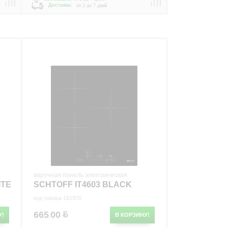
Доставка:
от 2 до 7 дней
варочная панель электрическая
ITE
SCHTOFF IT4603 BLACK
код товара 161970
665
00
У!
В КОРЗИНУ!
.