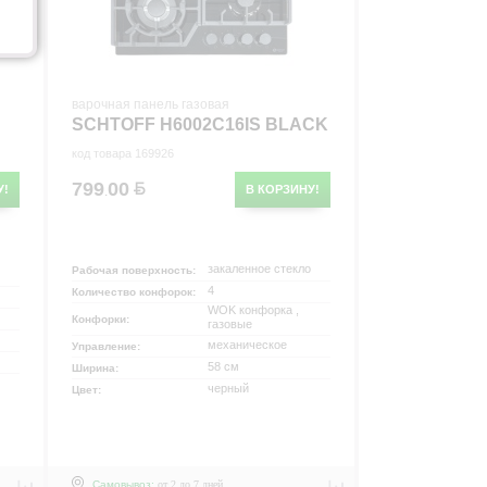
варочная панель газовая
SCHTOFF H6002C16IS BLACK
код товара 169926
799
00
У!
В КОРЗИНУ!
.
р
закаленное стекло
Рабочая поверхность:
4
Количество конфорок:
WOK конфорка ,
Конфорки:
газовые
механическое
Управление:
58 см
Ширина:
черный
Цвет:
Самовывоз:
от 2 до 7 дней