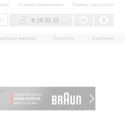
арты
Условия кредитования
Помощь покупателю
A1
6 10 22 11
LIFE
MTC
6 10 22 11
033
иральные машины
Пылесосы
Аэрогрили
6 10 22 11
025
2 18 33 22
017