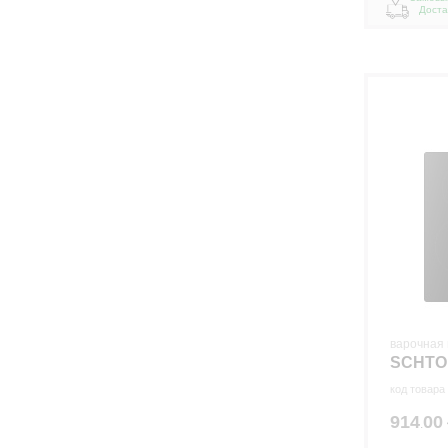
Доста
варочная 
SCHTO
код товара
914
00
.