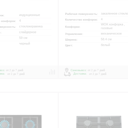
закаленное стекло
Рабочая поверхность:
индукционные
рок:
4
Количество конфорок:
4
о конфорок:
WOK конфорка ,
стеклокерамика
оверхность:
Конфорки:
газовые
слайдерное
е:
механическое
Управление:
59 см
58.4 см
Ширина:
черный
белый
Цвет:
воз:
от 2 до 7 дней
Самовывоз:
от 2 до 7 дней
вка:
Доставка:
от 2 до 7 дней
от 2 до 7 дней
р