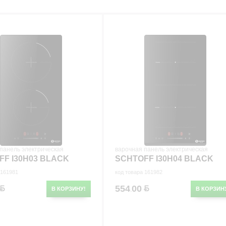
р
панель электрическая
варочная панель электрическая
FF I30H03 BLACK
SCHTOFF I30H04 BLACK
 161981
код товара 161982
554
00
В КОРЗИНУ!
В КОРЗИН
.