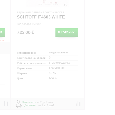
варочная панель электрическая
SCHTOFF IT4603 WHITE
код товара 161987
723
00
У!
В КОРЗИНУ!
.
ара!
индукционные
Тип конфорок:
3
Количество конфорок:
стеклокерамика
Рабочая поверхность:
слайдерное
Управление:
45 см
Ширина:
белый
Цвет:
Самовывоз:
от 2 до 7 дней
Доставка:
от 2 до 7 дней