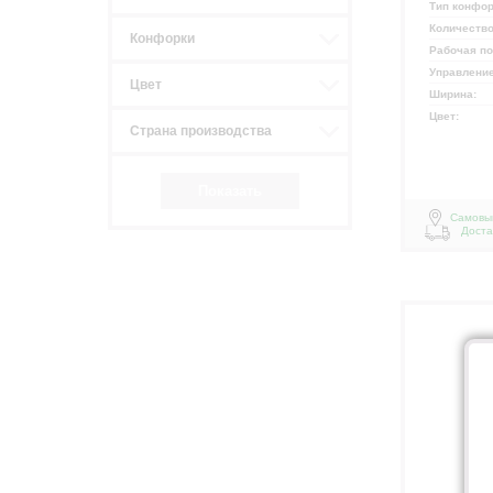
р
Тип конфо
Количеств
Конфорки
Рабочая п
Управлени
Цвет
Ширина:
Цвет:
Страна производства
Самовы
Доста