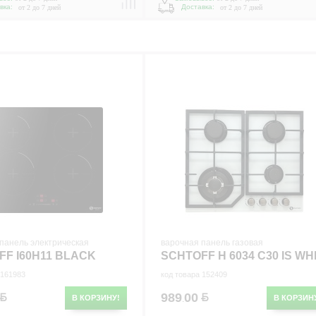
вка:
Доставка:
от 2 до 7 дней
от 2 до 7 дней
панель электрическая
варочная панель газовая
FF I60H11 BLACK
SCHTOFF H 6034 C30 IS WH
 161983
код товара 152409
989
00
В КОРЗИНУ!
В КОРЗИН
.