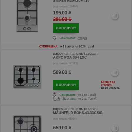
SIMFER H30V20M416
(код товара 116460)
195
00
.
281
00
.
В КОРЗИНУ!
Самовывоз:
сегодня
СУПЕРЦЕНА
по 31 августа 2026 года!
варочная панель газовая
AKPO PGA 604 LXC
р
(код товара 121183)
509
00
.
Кредит до
В КОРЗИНУ!
0,0001%
до 18 месяцев!
Самовывоз:
от 2 до 7 дней
Доставка:
от 2 до 7 дней
варочная панель газовая
MAUNFELD EGHS.43.33CS/G
(код товара 91869)
659
00
.