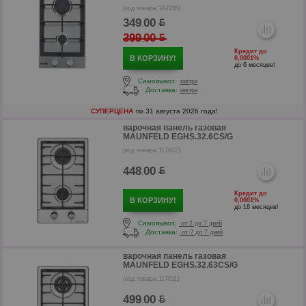
(код товара 162285)
р
349
00
.
399
00
.
Кредит до
В КОРЗИНУ!
0,0001%
до 6 месяцев!
Самовывоз:
завтра
Доставка:
завтра
СУПЕРЦЕНА
по 31 августа 2026 года!
варочная панель газовая
MAUNFELD EGHS.32.6CS/G
(код товара 117612)
448
00
.
Кредит до
В КОРЗИНУ!
0,0001%
р
до 18 месяцев!
Самовывоз:
от 2 до 7 дней
Доставка:
от 2 до 7 дней
варочная панель газовая
MAUNFELD EGHS.32.63CS/G
(код товара 117611)
499
00
.