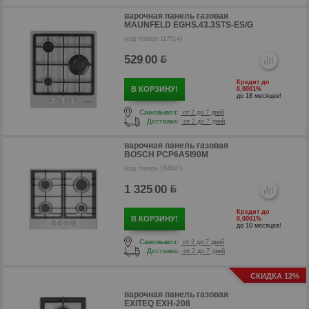
варочная панель газовая
MAUNFELD EGHS.43.3STS-ES/G
(код товара 117614)
529
00
.
Кредит до
В КОРЗИНУ!
0,0001%
до 18 месяцев!
Самовывоз:
от 2 до 7 дней
Доставка:
от 2 до 7 дней
р
варочная панель газовая
BOSCH PCP6A5I90M
(код товара 164847)
1 325
00
.
Кредит до
В КОРЗИНУ!
0,0001%
до 10 месяцев!
Самовывоз:
от 2 до 7 дней
Доставка:
от 2 до 7 дней
СКИДКА 12%
варочная панель газовая
EXITEQ EXH-208