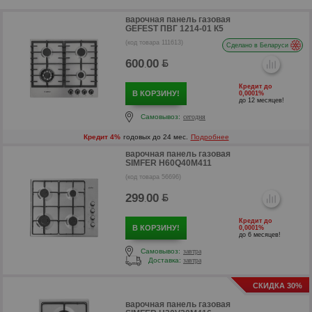
варочная панель газовая
GEFEST ПВГ 1214-01 К5
(код товара 111613)
Сделано в Беларуси
600
00
.
Кредит до
В КОРЗИНУ!
0,0001%
до 12 месяцев!
Самовывоз:
сегодня
Кредит 4%
годовых до 24 мес.
Подробнее
варочная панель газовая
SIMFER H60Q40M411
(код товара 56696)
299
00
.
Кредит до
В КОРЗИНУ!
0,0001%
до 6 месяцев!
р
Самовывоз:
завтра
Доставка:
завтра
СКИДКА 30%
варочная панель газовая