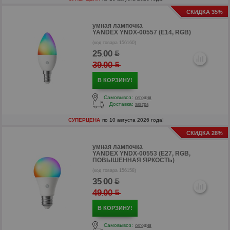
СКИДКА 35%
умная лампочка
YANDEX YNDX-00557 (E14, RGB)
(код товара 156160)
25
00
.
р
39
00
.
р
В КОРЗИНУ!
Самовывоз:
сегодня
Доставка:
завтра
СУПЕРЦЕНА
по 10 августа 2026 года!
СКИДКА 28%
умная лампочка
YANDEX YNDX-00553 (E27, RGB,
ПОВЫШЕННАЯ ЯРКОСТЬ)
(код товара 156158)
35
00
.
49
00
.
В КОРЗИНУ!
Самовывоз:
сегодня