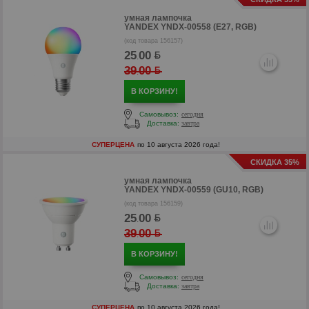
умная лампочка
YANDEX YNDX-00558 (E27, RGB)
(код товара 156157)
25
00
.
39
00
.
В КОРЗИНУ!
Самовывоз:
сегодня
Доставка:
завтра
р
СУПЕРЦЕНА
по 10 августа 2026 года!
СКИДКА 35%
р
умная лампочка
YANDEX YNDX-00559 (GU10, RGB)
(код товара 156159)
25
00
.
39
00
.
В КОРЗИНУ!
Самовывоз:
сегодня
Доставка:
завтра
СУПЕРЦЕНА
по 10 августа 2026 года!