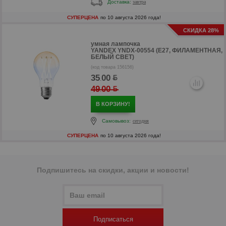
Доставка:
завтра
р
СУПЕРЦЕНА
по 10 августа 2026 года!
р
СКИДКА 28%
умная лампочка
YANDEX YNDX-00554 (E27, ФИЛАМЕНТНАЯ,
БЕЛЫЙ СВЕТ)
(код товара 156156)
35
00
.
49
00
.
В КОРЗИНУ!
Самовывоз:
сегодня
СУПЕРЦЕНА
по 10 августа 2026 года!
Подпишитесь на скидки, акции и новости!
р
р
Подписаться