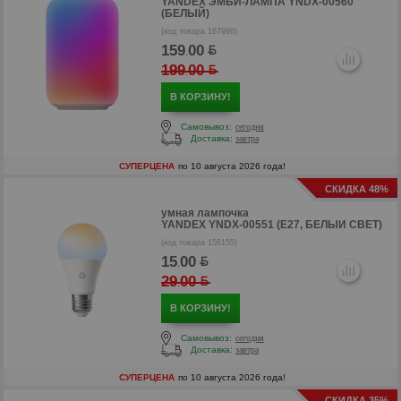
YANDEX ЭМБИ-ЛАМПА YNDX-00560
(БЕЛЫЙ)
(код товара 167996)
159
00
.
199
00
.
В КОРЗИНУ!
Самовывоз:
сегодня
Доставка:
завтра
СУПЕРЦЕНА
по 10 августа 2026 года!
СКИДКА 48%
умная лампочка
YANDEX YNDX-00551 (E27, БЕЛЫЙ СВЕТ)
(код товара 156155)
15
00
.
р
29
00
.
р
В КОРЗИНУ!
Самовывоз:
сегодня
Доставка:
завтра
СУПЕРЦЕНА
по 10 августа 2026 года!
СКИДКА 35%