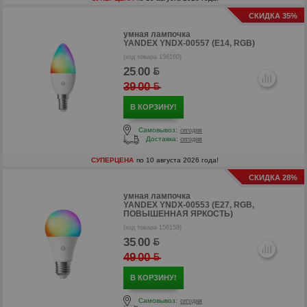
СКИДКА 35%
умная лампочка
YANDEX YNDX-00557 (E14, RGB)
(код товара 156160)
25
00
.
р
39
00
.
р
В КОРЗИНУ!
Самовывоз:
сегодня
Доставка:
сегодня
СУПЕРЦЕНА
по 10 августа 2026 года!
СКИДКА 28%
умная лампочка
YANDEX YNDX-00553 (E27, RGB,
ПОВЫШЕННАЯ ЯРКОСТЬ)
(код товара 156158)
35
00
.
49
00
.
В КОРЗИНУ!
Самовывоз:
сегодня