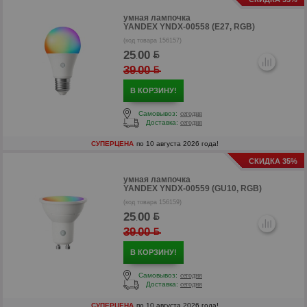
умная лампочка
YANDEX YNDX-00558 (E27, RGB)
(код товара 156157)
25
00
.
39
00
.
В КОРЗИНУ!
Самовывоз:
сегодня
Доставка:
сегодня
р
СУПЕРЦЕНА
по 10 августа 2026 года!
СКИДКА 35%
р
умная лампочка
YANDEX YNDX-00559 (GU10, RGB)
(код товара 156159)
25
00
.
39
00
.
В КОРЗИНУ!
Самовывоз:
сегодня
Доставка:
сегодня
СУПЕРЦЕНА
по 10 августа 2026 года!