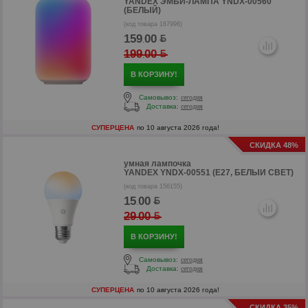
YANDEX ЭМБИ-ЛАМПА YNDX-00560
(БЕЛЫЙ)
(код товара 167996)
159
00
.
199
00
.
В КОРЗИНУ!
Самовывоз:
сегодня
Доставка:
сегодня
СУПЕРЦЕНА
по 10 августа 2026 года!
СКИДКА 48%
умная лампочка
YANDEX YNDX-00551 (E27, БЕЛЫЙ СВЕТ)
(код товара 156155)
15
00
.
р
29
00
.
р
В КОРЗИНУ!
Самовывоз:
сегодня
Доставка:
сегодня
СУПЕРЦЕНА
по 10 августа 2026 года!
СКИДКА 35%