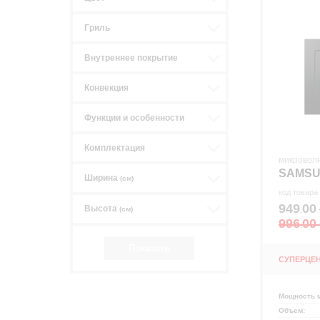
Гриль
Внутреннее покрытие
Конвекция
Функции и особенности
Комплектация
микровол
р
SAMSU
Ширина
(см)
код товара
949
00
Высота
.
(см)
996
00
.
СУПЕРЦЕ
Мощность 
Объем: