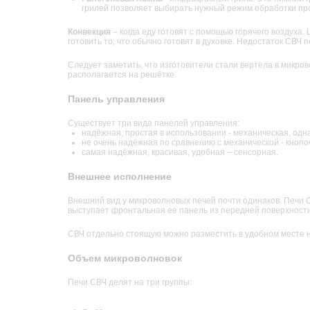
грилей позволяет выбирать нужный режим обработки про
Конвекция
– когда еду готовят с помощью горячего воздуха
готовить то, что обычно готовят в духовке. Недостаток СВЧ 
Следует заметить, что изготовители стали вертела в микро
располагается на решётке.
Панель управления
Существует три вида панелей управления:
надёжная, простая в использовании - механическая, одн
не очень надёжная по сравнению с механической - кнопо
самая надёжная, красивая, удобная – сенсорная.
Внешнее исполнение
Внешний вид у микроволновых печей почти одинаков. Печи С
выступает фронтальная ее панель из передней поверхности 
СВЧ отдельно стоящую можно разместить в удобном месте на
Объем микроволновок
Печи СВЧ делят на три группы: