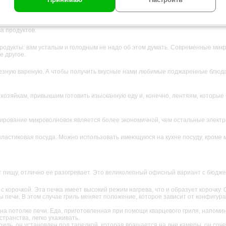
микроволны, они обычно в квартирах есть всегда. Еда, которую готовят в печ
 микроволн возможна только в случае загрязнения печки или повреждения кор
а продуктов.
одукты: вам усталым и голодным не надо об этом думать. Современные микр
р
е другое.
р
зную вареную. А чтобы получить вкусные нами любимые поджаренные блюда, 
озяйкам, привыкшим готовить изысканную еду и, конечно, лентяям, которые 
ирование микроволновок является более экономичной, чем остальные электр
пластиковая посуда. Можно использовать имеющуюся на кухне посуду, кроме
 пищу, отлично ее разогревает. Это великолепный офисный вариант с бюдже
 корочкой. Эта печка имеет высокий режим нагрева, что и образует корочку. 
 печи. В этом случае гриль меняет положение, которое зависит от конфигурац
 на потолке печи. Еда, приготовленная при помощи кварцевого гриля, напоми
транства, легко ухаживать.
риль, он установлен под тарелкой, которая вращается на дне камеры, он соч