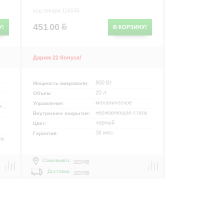
код товара 116545
451
00
У!
В КОРЗИНУ!
.
Дарим 22 бонуса!
800 Вт
Мощность микроволн:
20 л
Объем:
механическое
Управление:
 ,
нержавеющая сталь
Внутреннее покрытие:
черный
Цвет:
36 мес.
Гарантия:
ль
Самовывоз:
сегодня
Доставка:
сегодня