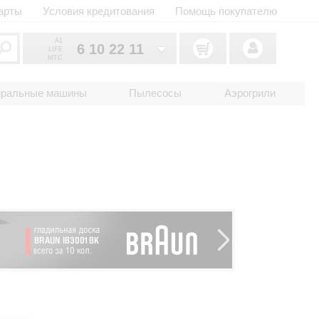
арты
Условия кредитования
Помощь покупателю
A1
6 10 22 11
LIFE
MTC
6 10 22 11
033
иральные машины
Пылесосы
Аэрогрили
6 10 22 11
025
2 18 33 22
017