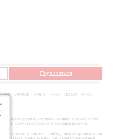
Подписаться
гилев
Витебск
Гомель
Пинск
Гродно
Минск
м
e
,
и
 сокращает время приготовления пищи, а так же время
овки, отсутствует духота, и нет жары на кухне.
ти все. Некоторые считали необходимым во время готовки
ы – это такая форма энергии, как и электромагнитные