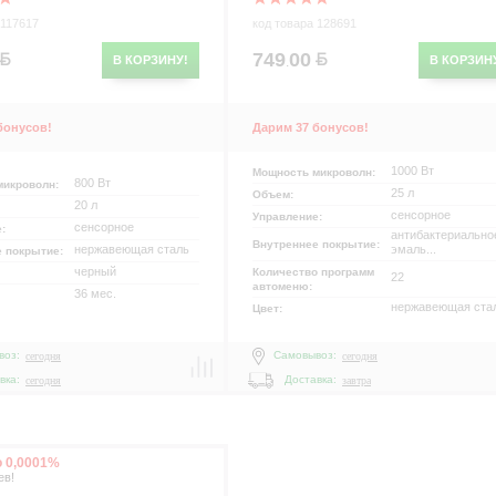
 117617
код товара 128691
749
00
В КОРЗИНУ!
В КОРЗИН
.
бонусов!
Дарим 37 бонусов!
1000 Вт
Мощность микроволн:
800 Вт
микроволн:
25 л
Объем:
20 л
сенсорное
Управление:
сенсорное
е:
антибактериальное
Внутреннее покрытие:
нержавеющая сталь
эмаль...
е покрытие:
черный
Количество программ
22
автоменю:
36 мес.
нержавеющая ста
Цвет:
воз:
Самовывоз:
сегодня
сегодня
вка:
Доставка:
сегодня
завтра
о 0,0001%
ев!