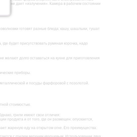
ке СВЧ, не дает «излучения». Камера в рабочем состоянии
пуса.
оволновки готовят разные блюда: кашу, шашлыки, тушат
где будет присутствовать румяная корочка, надо
не желают долго оставаться на кухне для приготовления
ические приборы.
 металлической и посуды фарфоровой с позолотой.
тной стоимостью.
Однако, грили имеют свои отличия:
ии продукта и от того, где он размещен: опускается,
нает жареную еду на открытом огне. Его преимущества:
етается с грилем верхним кварцевым. Использование двух