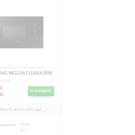
р
новая печь встраиваемая
NG MG23A7118AK/BW
 170359
В КОРЗИНУ!
НА
по 31 августа 2026 года!
800 Вт
микроволн:
23 л