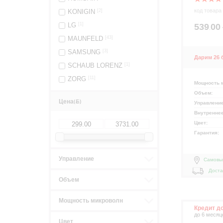
код товара
KONIGIN
[2]
LG
[1]
539
00
.
MAUNFELD
[43]
SAMSUNG
[3]
Дарим 26 
SCHAUB LORENZ
[1]
ZORG
[11]
Мощность 
Объем:
Цена
(
)
Управлени
Внутренне
Цвет:
Гарантия:
Управление
Самовы
Доста
Объем
Мощность микроволн
Кредит д
до 6 месяц
Цвет