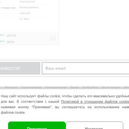
сенсорное
е:
биокерамика
е покрытие:
черный
12 мес.
воз:
сегодня
вка:
завтра
новости!
т
Жодино
Барановичи
Калинковичи
Лида
Бобруйск
Молодечно
Мо
Наш сайт использует файлы cookie, чтобы сделать его максимально удобны
для вас. В соответствии с нашей
Политикой в отношении файлов cooki
нажимая кнопку "Принимаю", вы соглашаетесь на использование нам
о дома и в офисе. Преимущества микроволновки в том, что она по максимуму
файлов cookie.
прибору сохраняются витамины в блюдах, приготовленных с помощью микроволн
на вредит здоровью через вредоносное излучение, которое губит на своем пу
одходить. Но в инструкции по эксплуатации микроволновки сказано: микроволн
Принимаю
Настроить