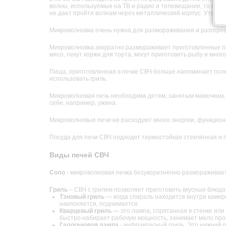
волны, используемые на ТВ и радио и телевещании, то есть 
не дает пройти волнам через металлический корпус. Утечка
Микроволновка очень нужна для размораживания и разогрев
Микроволновка аккуратно размораживает приготовленные пр
мясо, пекут коржи для торта, могут приготовить рыбу и много
Пища, приготовленная в печке СВЧ больше напоминает поле
использовать гриль.
Микроволновая печь необходима детям, занятым мамочкам, х
себе, например, ужина.
Микроволновые печи не расходуют много энергии, функцион
Посуда для печи СВЧ подходит термостойкая стеклянная и 
Виды печей СВЧ
Соло
- микроволновая печка безукоризненно размораживает
Гриль
– СВЧ с грилем позволяет приготовить вкусные блюда с
Тэновый гриль
— когда спираль находится внутри камеры
наклоняется, поднимается.
Кварцевый гриль
— это лампа, спрятанная в стенке или
быстро набирает рабочую мощность, занимает мало прос
Галогеновая лампа
- инфракрасный гриль. Это нижний г