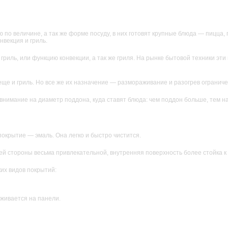
 величине, а так же форме посуду, в них готовят крупные блюда — пицца, п
нвекция и гриль.
риль, или функцию конвекции, а так же гриля. На рынке бытовой техники эт
ще и гриль. Но все же их назначение — размораживание и разогрев ограниче
нимание на диаметр поддона, куда ставят блюда: чем поддон больше, тем на
окрытие — эмаль. Она легко и быстро чистится.
й стороны весьма привлекательной, внутренняя поверхность более стойка к 
их видов покрытий:
рживается на панели.