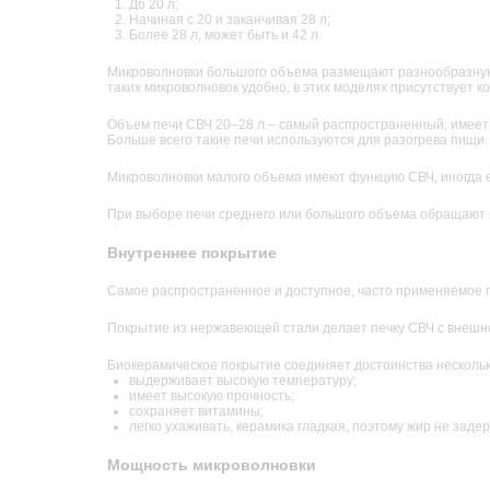
До 20 л;
Начиная с 20 и заканчивая 28 л;
Более 28 л, может быть и 42 л.
Микроволновки большого объема размещают разнообразную по
таких микроволновок удобно, в этих моделях присутствует ко
Объем печи СВЧ 20–28 л – самый распространенный, имеет г
Больше всего такие печи используются для разогрева пищи.
Микроволновки малого объема имеют функцию СВЧ, иногда е
При выборе печи среднего или большого объема обращают в
Внутреннее покрытие
Самое распространенное и доступное, часто применяемое п
Покрытие из нержавеющей стали делает печку СВЧ с внешне
Биокерамическое покрытие соединяет достоинства нескольк
выдерживает высокую температуру;
имеет высокую прочность;
сохраняет витамины;
легко ухаживать, керамика гладкая, поэтому жир не заде
Мощность микроволновки