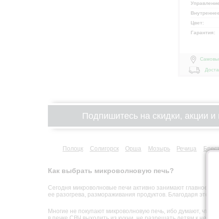
Управлени
Внутренне
Цвет:
Гарантия:
Самовы
Доста
Подпишитесь на скидки, акции и 
Полоцк
Солигорск
Орша
Мозырь
Речица
Брес
Как выбрать микроволновую печь?
Сегодня микроволновые печи активно занимают главное мест
ее разогрева, размораживания продуктов. Благодаря этому 
Многие не покупают микроволновую печь, ибо думают, что о
в печке СВЧ выходить из кухни, не разрешать детям к ней п