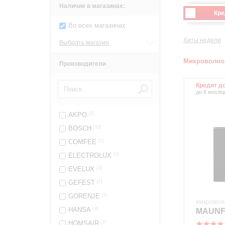
Наличие в магазинах:
Кре
Во всех магазинах
Хиты недели
Выбрать магазин
Микроволно
Производители
Кредит д
до 6 месяц
AKPO
[5]
BOSCH
[10]
COMFEE
[1]
ELECTROLUX
[9]
EVELUX
[3]
GEFEST
[2]
GORENJE
[1]
микровол
HANSA
[4]
MAUNF
HOMSAIR
[2]