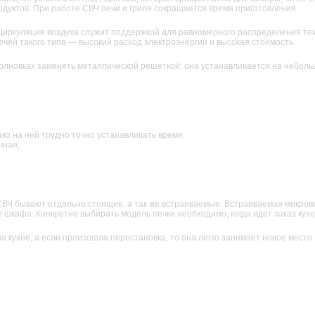
дуктов. При работе СВЧ печи и гриля сокращается время приготовления.
. Циркуляция воздуха служит поддержкой для равномерного распределения те
печей такого типа — высокий расход электроэнергии и высокая стоимость.
волновках заменять металлической решёткой: она устанавливается на неболь
ако на ней трудно точно устанавливать время;
чная;
ВЧ бывают отдельно стоящие, а так же встраиваемые. Встраиваемая микрово
шкафа. Конкретно выбирать модель печки необходимо, когда идет заказ кух
 кухне, а если произошла перестановка, то она легко занимает новое место.