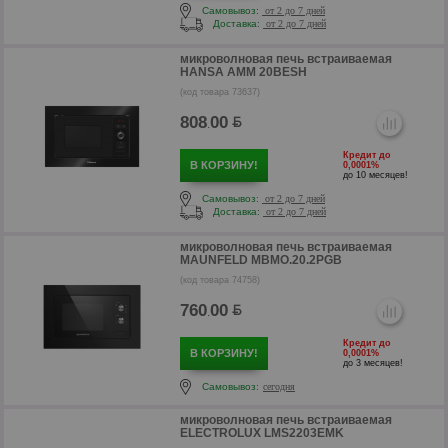
Самовывоз:
от 2 до 7 дней
Доставка:
от 2 до 7 дней
микроволновая печь встраиваемая
HANSA AMM 20BESH
(код товара 73637)
808
00
.
Кредит до
В КОРЗИНУ!
0,0001%
до 10 месяцев!
Самовывоз:
от 2 до 7 дней
р
Доставка:
от 2 до 7 дней
микроволновая печь встраиваемая
MAUNFELD MBMO.20.2PGB
(код товара 74758)
760
00
.
Кредит до
В КОРЗИНУ!
0,0001%
до 3 месяцев!
Самовывоз:
сегодня
микроволновая печь встраиваемая
ELECTROLUX LMS2203EMK