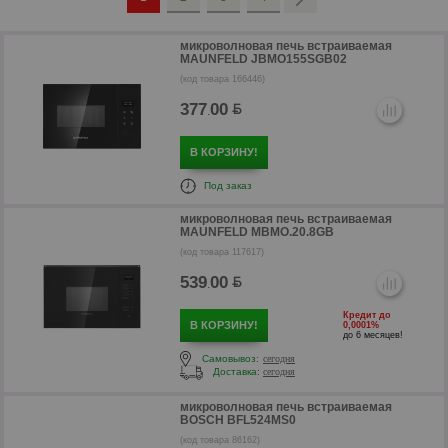
микроволновая печь встраиваемая
MAUNFELD JBMO155SGB02
(код товара 166446)
377
00
.
В КОРЗИНУ!
Под заказ
микроволновая печь встраиваемая
MAUNFELD MBMO.20.8GB
(код товара 117617)
539
00
.
Кредит до
В КОРЗИНУ!
0,0001%
до 6 месяцев!
Самовывоз:
сегодня
Доставка:
сегодня
р
микроволновая печь встраиваемая
BOSCH BFL524MS0
(код товара 86162)