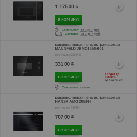
1 175
00
.
В КОРЗИНУ!
Самовывоз:
от 2 до 7 дней
Доставка:
от 2 до 7 дней
р
микроволновая печь встраиваемая
MAUNFELD JBMO155GB01
(код товара 166445)
331
00
.
Кредит до
В КОРЗИНУ!
0,0001%
до 6 месяцев!
Самовывоз:
сегодня
микроволновая печь встраиваемая
HANSA AMG 20BFH
(код товара 73636)
р
707
00
.
В КОРЗИНУ!