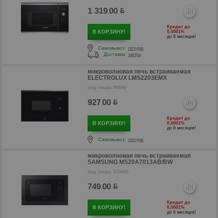
1 319
00
.
Кредит до
В КОРЗИНУ!
0,0001%
до 6 месяцев!
Самовывоз:
сегодня
Доставка:
завтра
микроволновая печь встраиваемая
ELECTROLUX LMS2203EMX
(код товара 99896)
р
927
00
.
Кредит до
В КОРЗИНУ!
0,0001%
до 6 месяцев!
Самовывоз:
сегодня
микроволновая печь встраиваемая
SAMSUNG MS20A7013AB/BW
(код товара 118496)
749
00
.
Кредит до
В КОРЗИНУ!
0,0001%
до 6 месяцев!