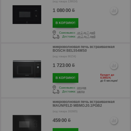
(код товара 139024)
р
1 080
00
.
В КОРЗИНУ!
Самовывоз:
от 2 до 7 дней
Доставка:
от 2 до 7 дней
микроволновая печь встраиваемая
BOSCH BEL554MS0
(код товара 86154)
1 723
00
.
Кредит до
В КОРЗИНУ!
0,0001%
до 6 месяцев!
р
Самовывоз:
сегодня
Доставка:
завтра
микроволновая печь встраиваемая
MAUNFELD MBMO.20.1PGB2
(код товара 162665)
459
00
.