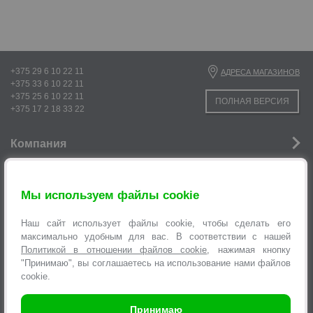
+375 29 6 10 22 11
АДРЕСА МАГАЗИНОВ
+375 33 6 10 22 11
+375 25 6 10 22 11
ПОЛНАЯ ВЕРСИЯ
+375 17 2 18 33 22
Компания
р
Новости
Мы используем файлы cookie
Услуги
Наш сайт использует файлы cookie, чтобы сделать его
Информация
максимально удобным для вас. В соответствии с нашей
Политикой в отношении файлов cookie
, нажимая кнопку
Оформление заявок
"Принимаю", вы соглашаетесь на использование нами файлов
cookie.
Принимаю
Время работы интернет-магазина с 9.00 до 21.00 без выходных