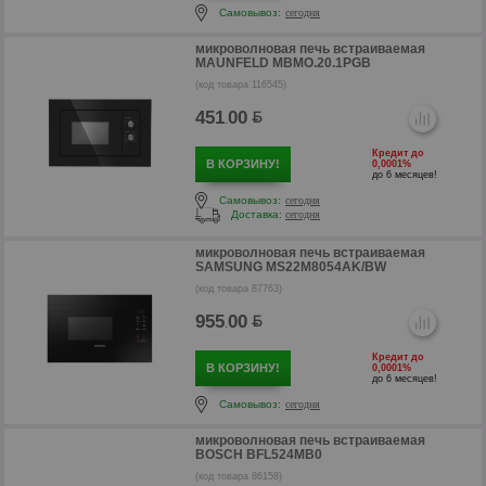
Самовывоз:
сегодня
р
микроволновая печь встраиваемая
MAUNFELD MBMO.20.1PGB
(код товара 116545)
451
00
.
Кредит до
В КОРЗИНУ!
0,0001%
до 6 месяцев!
Самовывоз:
сегодня
Доставка:
сегодня
микроволновая печь встраиваемая
SAMSUNG MS22M8054AK/BW
(код товара 87763)
955
00
.
р
Кредит до
В КОРЗИНУ!
0,0001%
до 6 месяцев!
Самовывоз:
сегодня
микроволновая печь встраиваемая
BOSCH BFL524MB0
(код товара 86158)