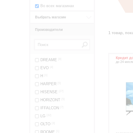
Во всех магазинах
Выбрать магазин
Производители
1 товар, пока
Кредит д
DREAME
[8]
до 24 меся
EVO
[4]
H
[1]
HARPER
[5]
HISENSE
[27]
HORIZONT
[5]
IFFALCON
[7]
LG
[32]
OLTO
[3]
ROOME
[1]