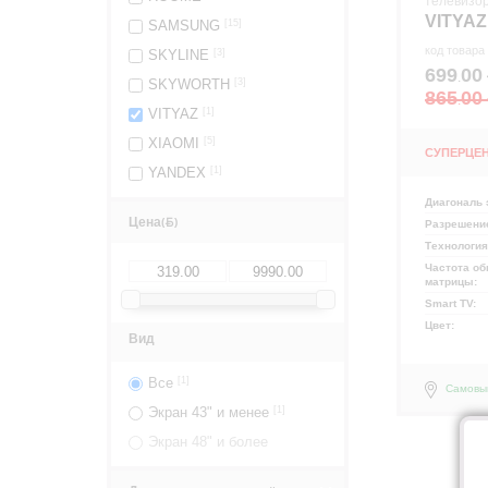
телевизо
VITYAZ
SAMSUNG
[15]
код товара
SKYLINE
[3]
699
00
.
SKYWORTH
[3]
865
00
.
VITYAZ
[1]
XIAOMI
[5]
СУПЕРЦЕ
YANDEX
[1]
Диагональ 
Цена
(
)
Разрешени
Технология
Частота об
матрицы:
Smart TV:
Цвет:
Вид
Все
[1]
Самовы
Экран 43" и менее
[1]
Экран 48" и более