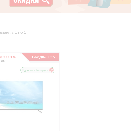
зано: с 1 по 1
о 0,0001%
СКИДКА 19%
цев!
Сделано в Беларуси