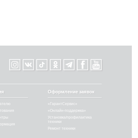
ия
Оформление заявок
ателю
«ГарантСервис»
итования
«Онлайн-поддержка»
нтры
Установка/профилактика
техники
ормация
Ремонт техники