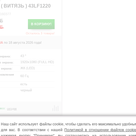
р
 ( ВИТЯЗЬ ) 43LF1220
 160377
В КОРЗИНУ!
Осталось 3 товара!
НА
по 18 августа 2026 года!
43 "
экрана:
1920x1080 (FULL HD)
е экрана:
ЖК (LED)
 экрана:
новления
60 Гц
есть
черный
воз:
сегодня
Наш сайт использует файлы cookie, чтобы сделать его максимально удобны
для вас. В соответствии с нашей
Политикой в отношении файлов cooki
нажимая кнопку "Принимаю", вы соглашаетесь на использование нам