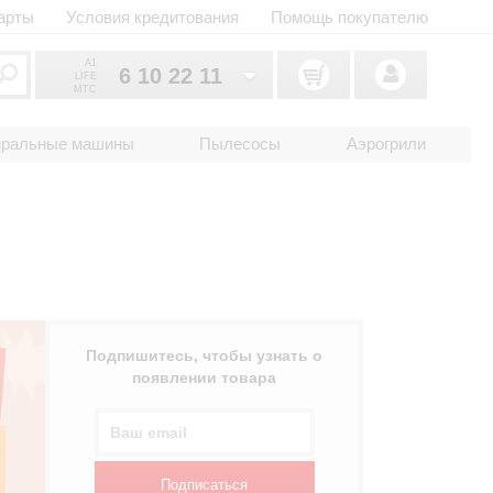
арты
Условия кредитования
Помощь покупателю
A1
6 10 22 11
LIFE
MTC
6 10 22 11
033
иральные машины
Пылесосы
Аэрогрили
6 10 22 11
025
2 18 33 22
017
Подпишитесь, чтобы узнать о
появлении товара
Подписаться