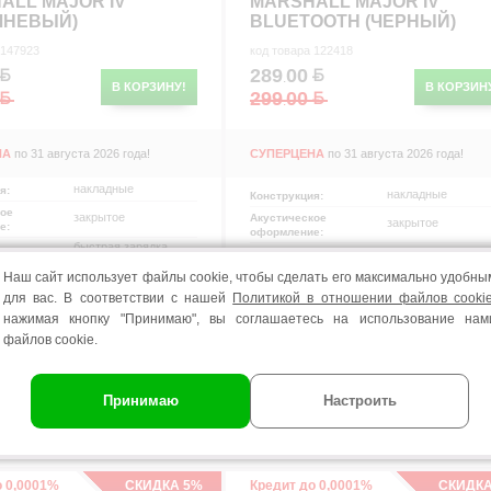
ALL MAJOR IV
MARSHALL MAJOR IV
ЧНЕВЫЙ)
BLUETOOTH (ЧЕРНЫЙ)
 147923
код товара 122418
289
00
.
В КОРЗИНУ!
В КОРЗИН
299
00
.
НА
по 31 августа 2026 года!
СУПЕРЦЕНА
по 31 августа 2026 года!
накладные
ия:
накладные
Конструкция:
кое
закрытое
Акустическое
закрытое
е:
оформление:
быстрая зарядка ,
быстрая зарядка ,
Функции и
съемный...
ти:
съемный...
особенности:
Наш сайт использует файлы cookie, чтобы сделать его максимально удобны
коричневый
черный
Цвет:
для вас. В соответствии с нашей
Политикой в отношении файлов cooki
гарнитурный кабель ,
кабель для зарядк
ция:
Комплектация:
кабель для...
нажимая кнопку "Принимаю", вы соглашаетесь на использование нам
12 мес.
Гарантия:
12 мес.
файлов cookie.
воз:
Самовывоз:
сегодня
сегодня
Принимаю
Настроить
вка:
Доставка:
завтра
завтра
о 0,0001%
СКИДКА 5%
Кредит до 0,0001%
СКИДКА