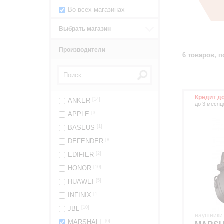
Во всех магазинах
Выбрать магазин
Производители
6 товаров, п
Кредит д
ANKER
[14]
до 3 месяц
APPLE
[3]
BASEUS
[1]
DEFENDER
[8]
EDIFIER
[2]
HONOR
[10]
HUAWEI
[5]
INFINIX
[1]
JBL
[10]
наушники
MARSHALL
[6]