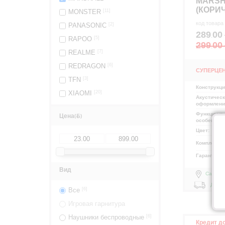
MARSH
(КОРИ
MONSTER
[11]
код товара
PANASONIC
[2]
289
00
.
RAPOO
[5]
299
00
.
REALME
[7]
REDRAGON
[6]
СУПЕРЦЕ
TFN
[3]
Конструкц
XIAOMI
[20]
Акустичес
оформлени
Функции и
Цена
(
)
особеннос
Цвет:
Комплекта
Гарантия:
Вид
Самовы
Доста
Все
[6]
Игровая гарнитура
Наушники беспроводные
[6]
Кредит д