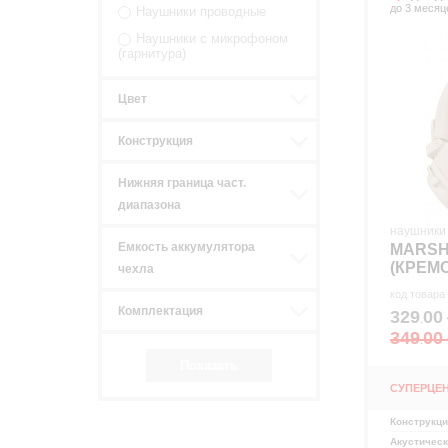
до 3 месяц
Наушники проводные
Наушники с микрофоном
(гарнитура)
Цвет
Конструкция
Нижняя граница част.
диапазона
наушники
Емкость аккумулятора
MARSH
р
(КРЕМ
чехла
код товара
Комплектация
329
00
.
349
00
.
СУПЕРЦЕ
Конструкц
Акустичес