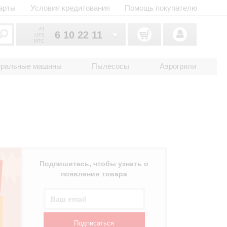
арты
Условия кредитования
Помощь покупателю
A1
6 10 22 11
LIFE
MTC
6 10 22 11
033
иральные машины
Пылесосы
Аэрогрили
6 10 22 11
025
2 18 33 22
017
Подпишитесь, чтобы узнать о
появлении товара
Подписаться