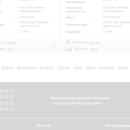
е:
оформление:
быстрая зарядка ,
быстрая зарядка ,
Функции и
беспроводная...
беспроводная...
ти:
особенности:
кремовый
коричневый
Цвет:
кабель для зарядки ,
кабель для зарядки
ция:
Комплектация:
гарнитурный...
гарнитурный...
12 мес.
12 мес.
Гарантия:
воз:
Самовывоз:
сегодня
сегодня
вка:
Доставка:
завтра
завтра
Речица
Молодечно
Жодино
Полоцк
Лида
Орша
Бобруйск
Брест
10 22 11
10 22 11
Время работы интернет-магазина:
10 22 11
с 9.00 до 21.00 без выходных
18 33 22
Услуги
Информац