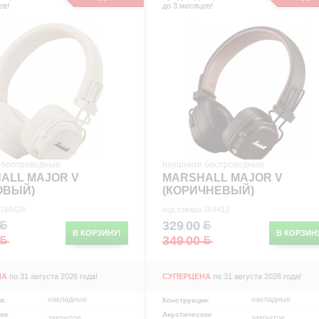
ев!
до 3 месяцев!
р
р
 беспроводные
наушники беспроводные
ALL MAJOR V
MARSHALL MAJOR V
ОВЫЙ)
(КОРИЧНЕВЫЙ)
 160426
код товара 164413
329
00
.
В КОРЗИНУ!
В КОРЗИН
349
00
.
НА
по 31 августа 2026 года!
СУПЕРЦЕНА
по 31 августа 2026 года!
накладные
накладные
ия:
Конструкция:
кое
Акустическое
закрытое
закрытое