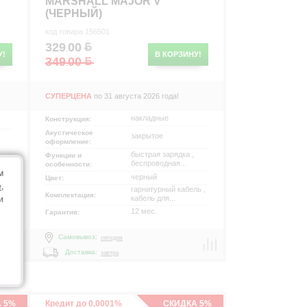
MARSHALL MAJOR V
(ЧЕРНЫЙ)
код товара 156501
329
00
.
У!
В КОРЗИНУ!
349
00
.
СУПЕРЦЕНА
по 31 августа 2026 года!
накладные
Конструкция:
Акустическое
закрытое
оформление:
быстрая зарядка ,
Функции и
беспроводная...
особенности:
м
черный
Цвет:
e
,
гарнитурный кабель ,
и
Комплектация:
кабель для...
и
12 мес.
Гарантия:
Самовывоз:
сегодня
Доставка:
завтра
 5%
Кредит до 0,0001%
СКИДКА 5%