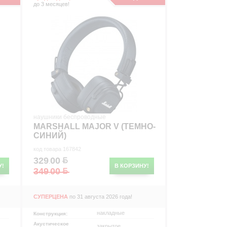
до 3 месяцев!
р
р
наушники беспроводные
MARSHALL MAJOR V (ТЕМНО-
СИНИЙ)
код товара 167842
329
00
.
У!
В КОРЗИНУ!
349
00
.
СУПЕРЦЕНА
по 31 августа 2026 года!
накладные
Конструкция:
Акустическое
закрытое