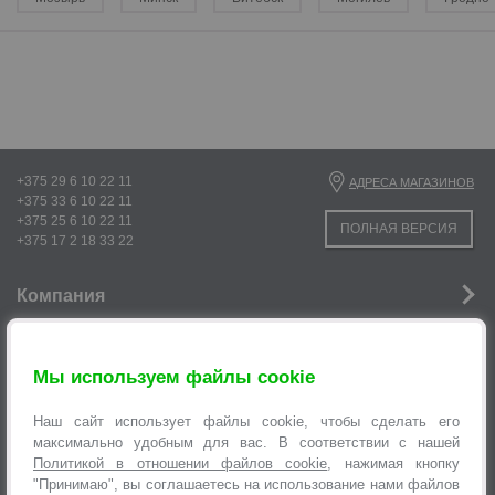
р
р
+375 29 6 10 22 11
АДРЕСА МАГАЗИНОВ
+375 33 6 10 22 11
+375 25 6 10 22 11
ПОЛНАЯ ВЕРСИЯ
+375 17 2 18 33 22
Компания
Новости
Мы используем файлы cookie
Услуги
Наш сайт использует файлы cookie, чтобы сделать его
Информация
максимально удобным для вас. В соответствии с нашей
Политикой в отношении файлов cookie
, нажимая кнопку
р
Оформление заявок
"Принимаю", вы соглашаетесь на использование нами файлов