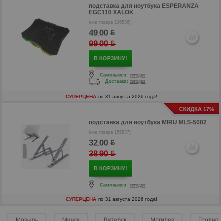
подставка для ноутбука
ESPERANZA
EGC110 XALOK
(код товара 136536)
49
00
.
99
00
.
В КОРЗИНУ!
Самовывоз:
сегодня
Доставка:
сегодня
СУПЕРЦЕНА
по 31 августа 2026 года!
р
СКИДКА 17%
р
подставка для ноутбука
MIRU MLS-5002
(код товара 155837)
32
00
.
38
90
.
В КОРЗИНУ!
Самовывоз:
сегодня
СУПЕРЦЕНА
по 31 августа 2026 года!
Мозырь
Минск
Витебск
Могилев
Гродно