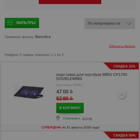
ФИЛЬТРЫ
Витебск
Применен фильтр:
Сбросить фильтр
Найдено 3 товара, показано: с 1 по 3
СКИДКА 11%
подставка для ноутбука
MIRU CP1705
DOUBLEWIND
(код товара 159581)
47
00
.
52
90
.
В КОРЗИНУ!
Самовывоз:
сегодня
СУПЕРЦЕНА
по 31 августа 2026 года!
СКИДКА 50%