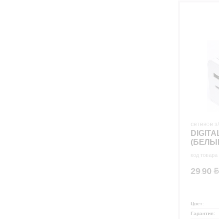
сетевое з
DIGITA
(БЕЛЫ
код товара
29
90
.
Цвет:
Гарантия: