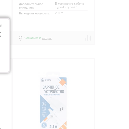
В комплекте кабель
Дополнительное
Type-C/Type-C...
описание:
20 Вт
Выходная мощность:
м
e
,
и
Самовывоз:
сегодня