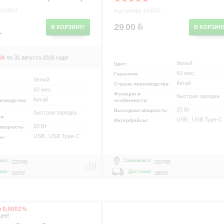
 163547
код товара 164037
29
00
В КОРЗИНУ!
В КОРЗИН
.
НА
по 31 августа 2026 года!
белый
Цвет:
60 мес.
Гарантия:
белый
Китай
Страна производства:
60 мес.
Функции и
быстрая зарядка
Китай
изводства:
особенности:
20 Вт
Выходная мощность:
быстрая зарядка
ти:
USB , USB Type-C
Интерфейсы:
20 Вт
мощность:
USB , USB Type-C
сы:
воз:
Самовывоз:
сегодня
сегодня
вка:
Доставка:
завтра
завтра
о 0,0001%
цев!
р