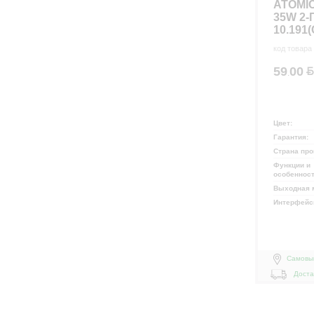
ATOMI
35W 2-
10.191
код товара
59
00
.
Цвет:
Гарантия:
Страна про
Функции и
особеннос
Выходная 
Интерфей
Самовы
Доста