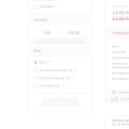
код товара
XIAOMI
[5]
18
90
.
24
90
.
Цена
(
)
СУПЕРЦЕ
Цвет:
Вид
Гарантия:
Страна про
Все
[56]
Функции и
особеннос
Автомобильное з/у
[3]
Выходная 
Беспроводное з/у
[7]
Интерфей
Сетевое з/у
[46]
Самовы
Доста
Кредит д
до 18 меся