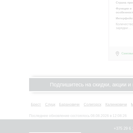
Страна про
Функции и
особеннос
Интерфей
Количество
зарядки:...
Самовы
Подпишитесь на скидки, акции и 
Брест
Слуцк
Барановичи
Солигорск
Калинковичи
Последнее обновление состоялось 08.08.2026 в 12:08:26
+375 29 6 