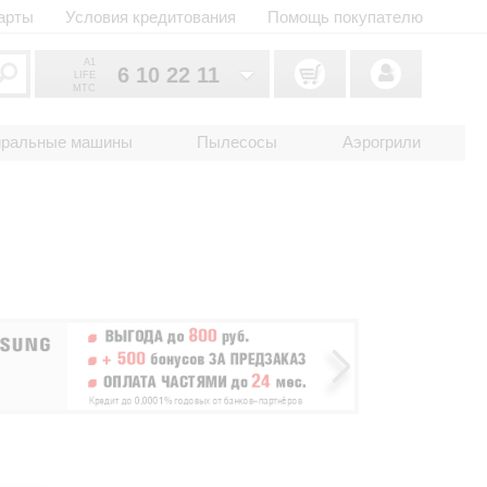
арты
Условия кредитования
Помощь покупателю
A1
6 10 22 11
LIFE
MTC
6 10 22 11
033
иральные машины
Пылесосы
Аэрогрили
6 10 22 11
025
2 18 33 22
017