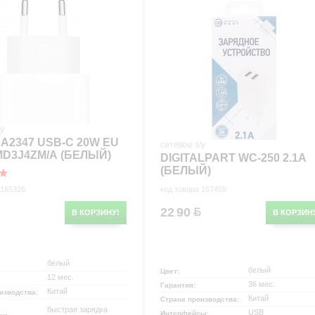
р
/у
A2347 USB-C 20W EU
сетевое з/у
MD3J4ZM/A (БЕЛЫЙ)
DIGITALPART WC-250 2.1A
(БЕЛЫЙ)
 165326
код товара 157455
22
90
В КОРЗИНУ!
В КОРЗИН
.
белый
белый
Цвет:
12 мес.
36 мес.
Гарантия:
Китай
изводства:
Китай
Страна производства:
быстрая зарядка
USB
Интерфейсы: