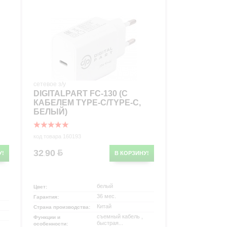
р
сетевое з/у
DIGITALPART FC-130 (C
КАБЕЛЕМ TYPE-C/TYPE-C,
БЕЛЫЙ)
код товара 160193
32
90
У!
В КОРЗИНУ!
.
белый
Цвет:
36 мес.
Гарантия:
Китай
Страна производства:
съемный кабель ,
Функции и
быстрая...
особенности: