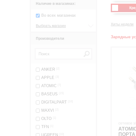
Наличие в магазинах:
Кре
Во всех магазинах
Хиты недели
Выбрать магазин
Зарядные ус
Производители
ANKER
[2]
APPLE
[3]
ATOMIC
[7]
BASEUS
[15]
DIGITALPART
[10]
MAXVI
[2]
OLTO
[1]
сетевое з
TFN
[1]
ATOMIC
ПОРТА 
UGREEN
[10]