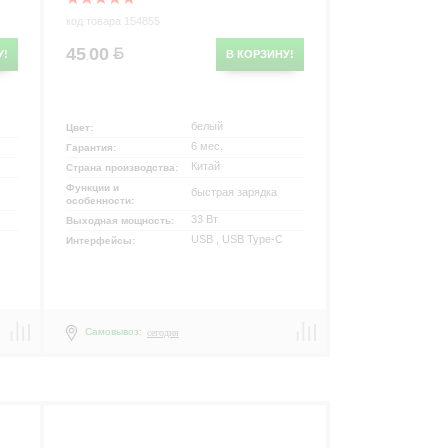
код товара 154855
45
00
У!
В КОРЗИНУ!
.
белый
Цвет:
6 мес.
Гарантия:
Китай
Страна производства:
Функции и
быстрая зарядка
особенности:
33 Вт
Выходная мощность:
USB , USB Type-C
Интерфейсы:
Самовывоз:
сегодня