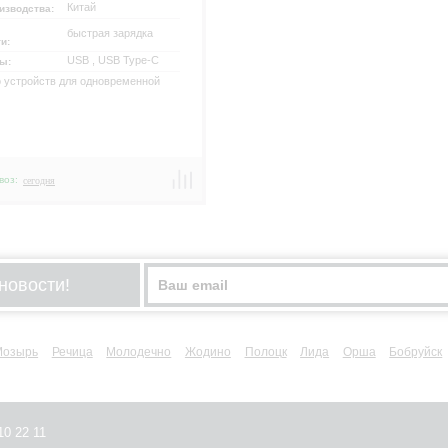
Китай
изводства:
быстрая зарядка
ти:
USB , USB Type-C
сы:
 устройств для одновременной
воз:
сегодня
р
новости!
Мозырь
Речица
Молодечно
Жодино
Полоцк
Лида
Орша
Бобруйск
10 22 11