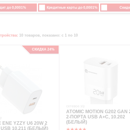
дит до 0,0001%
Кредитные карты до 0,0001%
Скидк
тройства:
10 товаров, показано: с 1 по 10
СКИДКА 24%
сетевое з/у
ATOMIC MOTION G202 GAN
2-ПОРТА USB A+C, 10.202
/у
(БЕЛЫЙ)
 ENE YZZY U6 20W 2
USB 10.211 (БЕЛЫЙ)