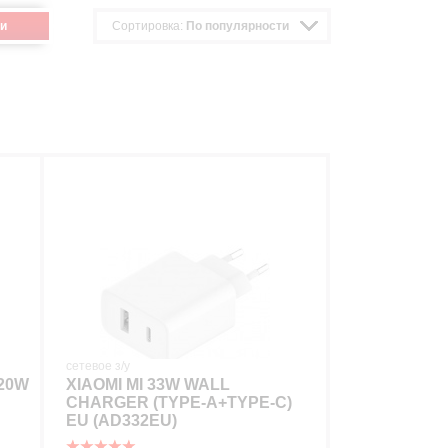
и
Сортировка:
По популярности
сетевое з/у
 20W
XIAOMI MI 33W WALL
CHARGER (TYPE-A+TYPE-C)
EU (AD332EU)