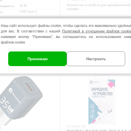
ти:
Количество устройств для одновременной
20 Вт
мощность:
зарядки:...
USB Type-C
сы:
Наш сайт использует файлы cookie, чтобы сделать его максимально удобны
для вас. В соответствии с нашей
Политикой в отношении файлов cooki
воз:
сегодня
нажимая кнопку "Принимаю", вы соглашаетесь на использование нам
Самовывоз:
сегодня
вка:
завтра
файлов cookie.
Принимаю
Настроить
о 0,0001%
цев!
сетевое з/у
/у