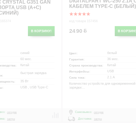
DIGITALPART WC-250 2.1A 
C CRYSTAL G351 GAN
КАБЕЛЕМ TYPE-C (БЕЛЫЙ)
ПОРТА USB (A+C)
(СИНИЙ)
 165374
код товара 157456
24
90
В КОРЗИНУ!
В КОРЗИН
.
р
синий
белый
Цвет:
60 мес.
36 мес.
Гарантия:
Китай
Китай
изводства:
Страна производства:
USB
Интерфейсы:
быстрая зарядка
ти:
2.1 А
Сила тока:
35 Вт
мощность:
Количество устройств для одновременной
USB , USB Type-C
зарядки:...
сы:
воз:
Самовывоз:
сегодня
сегодня
вка:
Доставка:
завтра
завтра