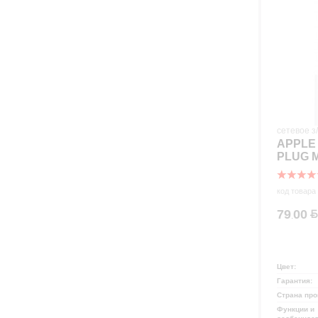
р
сетевое з
APPLE 
PLUG 
код товара
79
00
.
Цвет:
Гарантия:
Страна про
Функции и