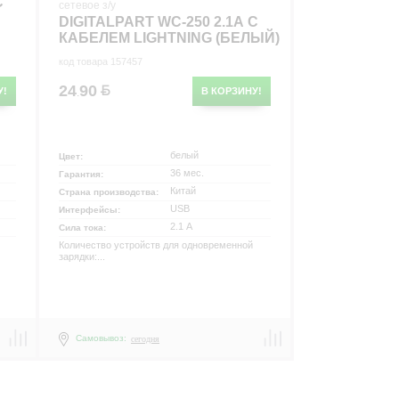
С
сетевое з/у
DIGITALPART WC-250 2.1A С
КАБЕЛЕМ LIGHTNING (БЕЛЫЙ)
код товара 157457
24
90
У!
В КОРЗИНУ!
.
р
белый
Цвет:
36 мес.
Гарантия:
Китай
Страна производства:
USB
Интерфейсы:
2.1 А
Сила тока:
Количество устройств для одновременной
зарядки:...
Самовывоз:
сегодня