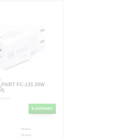
/у
LPART FC-135 20W
Й)
 140327
В КОРЗИНУ!
белый
36 мес.