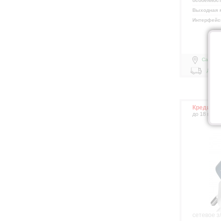
особеннос
Выходная 
Интерфей
Самовы
Доста
Кредит д
до 18 меся
сетевое з