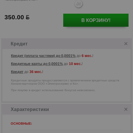
350.00
В КОРЗИНУ!
Кредитные продукты предоставляются
с привлечением кредитных средств
банков-партнеров ООО
Кредит
«Электросервис и Ко».
Кредит (оплата частями) до 0,0001%
до
6 мес.
!
Кредитные карты до 0,0001%
до
10 мес.
!
Кредит
до
36 мес.
!
Кредитные продукты предоставляются с привлечением кредитных средств
банков-партнеров ООО «Электросервис и Ко».
При покупке в кредит использование бонусов невозможно.
Характеристики
ОСНОВНЫЕ: