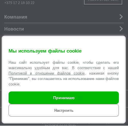
+375 17 2 18 33 22
Компания
Новости
Услуги
Мы используем файлы cookie
Информация
Наш сайт использует файлы cookie, чтобы сделать его
Оформление заявок
максимально удобным для вас. В соответствии с нашей
Политикой в отношении файлов cookie
, нажимая кнопку
"Принимаю", вы соглашаетесь на использование нами файлов
cookie.
Время работы интернет-магазина с 9.00 до 21.00 без выходных
Принимаю
Настроить
© 2007-2026 Торговая сеть «
ЭЛЕКТРОСИЛА
», интернет-магазин SILA.BY,
multi@sila.by
ООО «ЭЛЕКТРОСЕРВИС и Ко». Зарегистрировано Минским
городским исполнительным комитетом №970 от 31.08.2000г.
УНП 100373457. Регистрация в Торговом реестре Республики Беларусь
№210825 04.03.2015г.