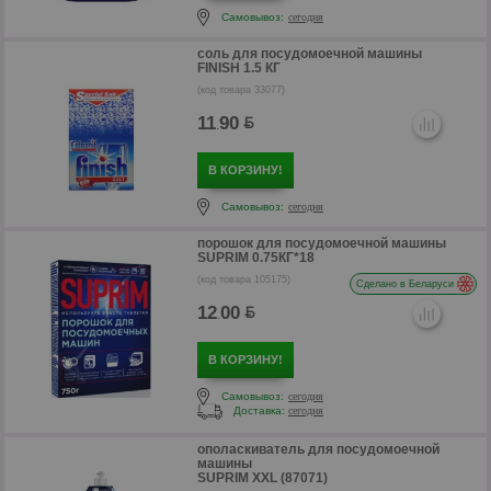
Самовывоз:
сегодня
р
соль для посудомоечной машины
р
FINISH 1.5 КГ
(код товара 33077)
11
90
.
В КОРЗИНУ!
Самовывоз:
сегодня
порошок для посудомоечной машины
SUPRIM 0.75КГ*18
(код товара 105175)
Сделано в Беларуси
12
00
.
В КОРЗИНУ!
р
Самовывоз:
сегодня
Доставка:
сегодня
ополаскиватель для посудомоечной
машины
SUPRIM ХХL (87071)