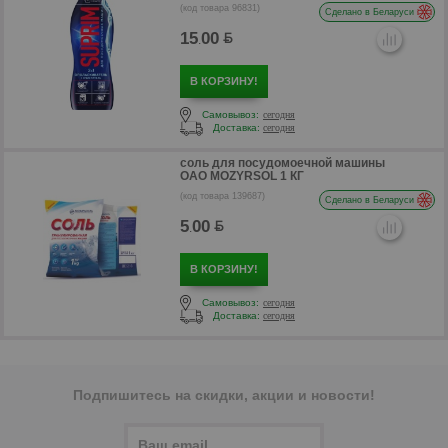
(код товара 96831)
Сделано в Беларуси
15
00
.
В КОРЗИНУ!
Самовывоз:
сегодня
Доставка:
сегодня
р
соль для посудомоечной машины
OAO MOZYRSOL 1 КГ
(код товара 139687)
Сделано в Беларуси
5
00
.
В КОРЗИНУ!
Самовывоз:
сегодня
Доставка:
сегодня
Подпишитесь на скидки, акции и новости!
р