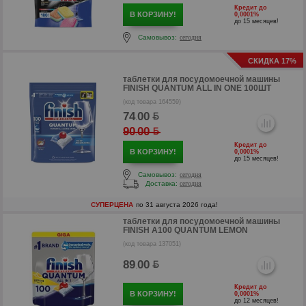
Кредит до
В КОРЗИНУ!
0,0001%
до 15 месяцев!
Самовывоз:
сегодня
СКИДКА 17%
таблетки для посудомоечной машины
FINISH QUANTUM ALL IN ONE 100ШТ
(код товара 164559)
74
00
.
р
90
00
.
Кредит до
В КОРЗИНУ!
0,0001%
до 15 месяцев!
Самовывоз:
сегодня
Доставка:
сегодня
СУПЕРЦЕНА
по 31 августа 2026 года!
таблетки для посудомоечной машины
FINISH А100 QUANTUM LEMON
(код товара 137051)
89
00
.
Кредит до
В КОРЗИНУ!
0,0001%
до 12 месяцев!