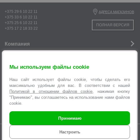
+375 29 6 10 22 11
АДРЕСА МАГАЗИНОВ
+375 33 6 10 22 11
+375 25 6 10 22 11
ПОЛНАЯ ВЕРСИЯ
+375 17 2 18 33 22
Компания
Новости
Мы используем файлы cookie
Услуги
Наш сайт использует файлы cookie, чтобы сделать его
Информация
максимально удобным для вас. В соответствии с нашей
Политикой в отношении файлов cookie
, нажимая кнопку
Оформление заявок
"Принимаю", вы соглашаетесь на использование нами файлов
cookie.
Принимаю
Время работы интернет-магазина с 9.00 до 21.00 без выходных
Настроить