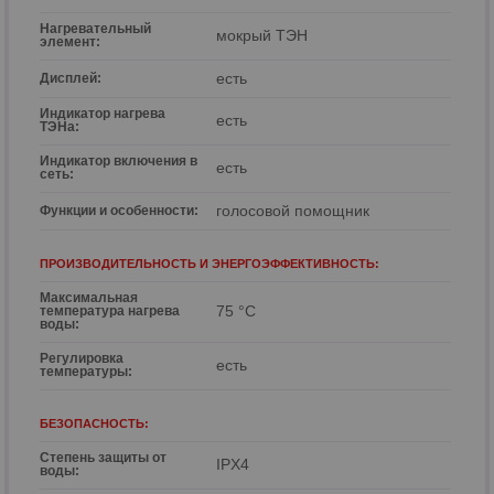
Нагревательный
мокрый ТЭН
элемент:
есть
Дисплей:
Индикатор нагрева
есть
ТЭНа:
Индикатор включения в
есть
сеть:
голосовой помощник
Функции и особенности:
ПРОИЗВОДИТЕЛЬНОСТЬ И ЭНЕРГОЭФФЕКТИВНОСТЬ:
Максимальная
75 °С
температура нагрева
воды:
Регулировка
есть
температуры:
БЕЗОПАСНОСТЬ:
Степень защиты от
IPX4
воды: