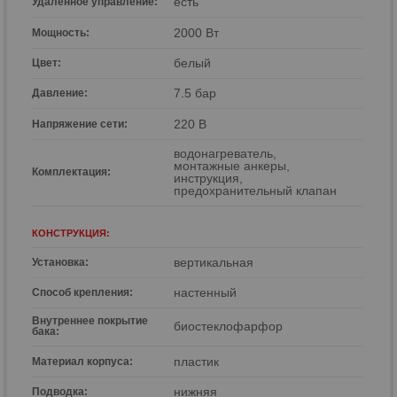
есть
Удаленное управление:
2000 Вт
Мощность:
белый
Цвет:
7.5 бар
Давление:
220 В
Напряжение сети:
водонагреватель,
монтажные анкеры,
Комплектация:
инструкция,
предохранительный клапан
КОНСТРУКЦИЯ:
вертикальная
Установка:
настенный
Способ крепления:
Внутреннее покрытие
биостеклофарфор
бака:
пластик
Материал корпуса:
нижняя
Подводка: