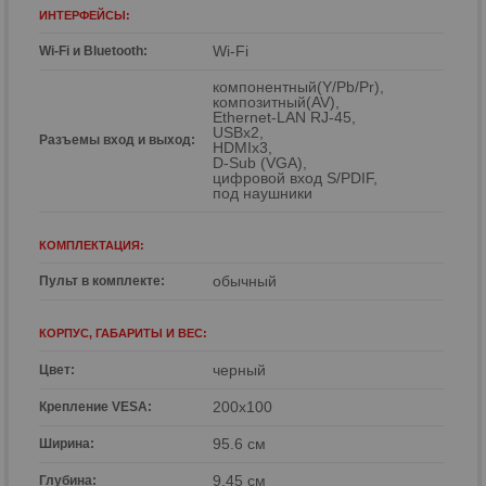
ИНТЕРФЕЙСЫ:
Wi-Fi
Wi-Fi и Bluetooth:
компонентный(Y/Pb/Pr),
композитный(AV),
Ethernet-LAN RJ-45,
USBx2,
Разъемы вход и выход:
HDMIx3,
D-Sub (VGA),
цифровой вход S/PDIF,
под наушники
КОМПЛЕКТАЦИЯ:
обычный
Пульт в комплекте:
КОРПУС, ГАБАРИТЫ И ВЕС:
черный
Цвет:
200x100
Крепление VESA:
95.6 см
Ширина:
9.45 см
Глубина: