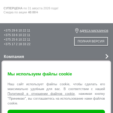
СУПЕРЦЕНА
по 31 августа 2026 года!
Скидка по акции
40
.
00
+375 29 6 10 22 11
АДРЕСА МАГАЗИНОВ
+375 33 6 10 22 11
+375 25 6 10 22 11
ПОЛНАЯ ВЕРСИЯ
+375 17 2 18 33 22
Компания
Новости
Мы используем файлы cookie
Услуги
Наш сайт использует файлы cookie, чтобы сделать его
Информация
максимально удобным для вас. В соответствии с нашей
Политикой в отношении файлов cookie
, нажимая кнопку
"Принимаю", вы соглашаетесь на использование нами файлов
Оформление заявок
cookie.