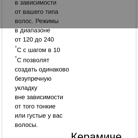
в зависимости
от вашего типа
волос. Режимы
в диапазоне
от 120 до 240
°
С с шагом в 10
°
С позволят
создать одинаково
безупречную
укладку
вне зависимости
от того тонкие
или густые у вас
волосы.
Керамиче