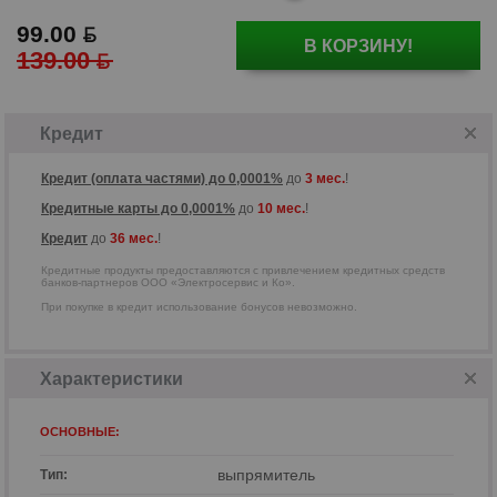
99.00
В КОРЗИНУ!
139.00
Кредитные продукты предоставляются
с привлечением кредитных средств
банков-партнеров ООО
Кредит
«Электросервис и Ко».
Кредит (оплата частями) до 0,0001%
до
3 мес.
!
Кредитные карты до 0,0001%
до
10 мес.
!
Кредит
до
36 мес.
!
Кредитные продукты предоставляются с привлечением кредитных средств
банков-партнеров ООО «Электросервис и Ко».
При покупке в кредит использование бонусов невозможно.
Характеристики
ОСНОВНЫЕ:
выпрямитель
Тип: