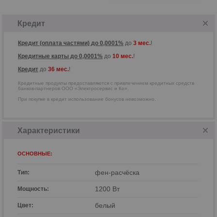
Кредитные продукты предоставляются
с привлечением кредитных средств
банков-партнеров ООО
«Электросервис и Ко».
Кредит
Кредит (оплата частями) до 0,0001%
до
3 мес.
!
Кредитные карты до 0,0001%
до
10 мес.
!
Кредит
до
36 мес.
!
Кредитные продукты предоставляются с привлечением кредитных средств
банков-партнеров ООО «Электросервис и Ко».
При покупке в кредит использование бонусов невозможно.
Характеристики
ОСНОВНЫЕ:
фен-расчёска
Тип:
р
1200 Вт
Мощность:
белый
Цвет: