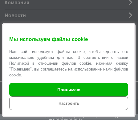
Компания
Новости
Услуги
Мы используем файлы cookie
Информация
Наш сайт использует файлы cookie, чтобы сделать его
Оформление заявок
максимально удобным для вас. В соответствии с нашей
Политикой в отношении файлов cookie
, нажимая кнопку
"Принимаю", вы соглашаетесь на использование нами файлов
cookie.
Время работы интернет-магазина с 9.00 до 21.00 без выходных
Принимаю
Настроить
© 2007-2026 Торговая сеть «
ЭЛЕКТРОСИЛА
», интернет-магазин SILA.BY,
multi@sila.by
ООО «ЭЛЕКТРОСЕРВИС и Ко». Зарегистрировано Минским
городским исполнительным комитетом №970 от 31.08.2000г.
УНП 100373457. Регистрация в Торговом реестре Республики Беларусь
№210825 04.03.2015г.
По вопросам нарушения прав покупателей