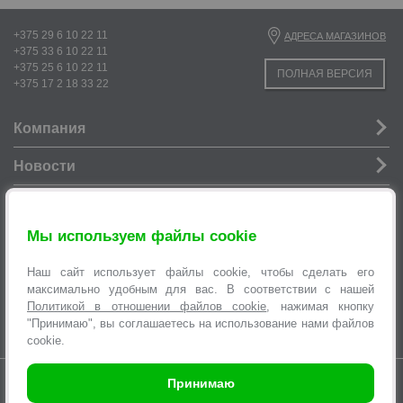
+375 29 6 10 22 11
АДРЕСА МАГАЗИНОВ
+375 33 6 10 22 11
+375 25 6 10 22 11
ПОЛНАЯ ВЕРСИЯ
+375 17 2 18 33 22
Компания
Новости
Услуги
Мы используем файлы cookie
Информация
Наш сайт использует файлы cookie, чтобы сделать его
Оформление заявок
максимально удобным для вас. В соответствии с нашей
Политикой в отношении файлов cookie
, нажимая кнопку
"Принимаю", вы соглашаетесь на использование нами файлов
cookie.
Время работы интернет-магазина с 9.00 до 21.00 без выходных
Принимаю