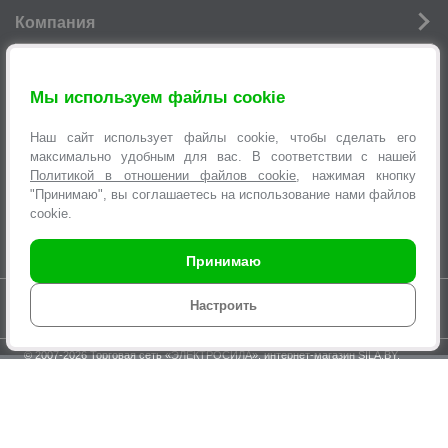
Компания
Новости
Мы используем файлы cookie
Услуги
Наш сайт использует файлы cookie, чтобы сделать его
Информация
максимально удобным для вас. В соответствии с нашей
Политикой в отношении файлов cookie
, нажимая кнопку
Оформление заявок
"Принимаю", вы соглашаетесь на использование нами файлов
cookie.
Принимаю
Время работы интернет-магазина с 9.00 до 21.00 без выходных
Настроить
© 2007-2026 Торговая сеть «
ЭЛЕКТРОСИЛА
», интернет-магазин SILA.BY,
multi@sila.by
ООО «ЭЛЕКТРОСЕРВИС и Ко». Зарегистрировано Минским
городским исполнительным комитетом №970 от 31.08.2000г.
УНП 100373457. Регистрация в Торговом реестре Республики Беларусь
№210825 04.03.2015г.
По вопросам нарушения прав покупателей