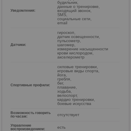
будильник,
данные о тренировке,
входящий звонок,
Уведомления:
SMS,
социальные сети,
email
гироскоп,
датчик освещенности,
пульсометр,
шагомер,
Датчики:
измерение насыщенности
крови кислородом,
акселерометр
силовые тренировки,
игровые виды спорта,
йога,
гребля,
бег,
Спортивные профили:
плавание,
ходьба,
велоспорт,
кардио тренировки,
боевые искусства
Возможность говорить
отсутствует
по часам:
Управление
есть
воспроизведением: