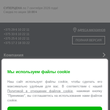
СУПЕРЦЕНА
по 7 сентября 2026 года!
Скидка по акции
10
.
00
+375 29 6 10 22 11
АДРЕСА МАГАЗИНОВ
+375 33 6 10 22 11
+375 25 6 10 22 11
ПОЛНАЯ ВЕРСИЯ
+375 17 2 18 33 22
Компания
Новости
Мы используем файлы cookie
Услуги
Наш сайт использует файлы cookie, чтобы сделать его
Информация
максимально удобным для вас. В соответствии с нашей
Политикой в отношении файлов cookie
, нажимая кнопку
"Принимаю", вы соглашаетесь на использование нами файлов
Оформление заявок
cookie.