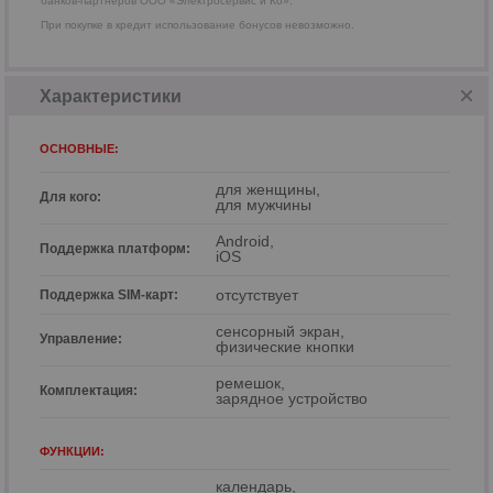
банков-партнеров ООО «Электросервис и Ко».
При покупке в кредит использование бонусов невозможно.
Характеристики
ОСНОВНЫЕ:
для женщины,
Для кого:
для мужчины
Android,
Поддержка платформ:
iOS
р
отсутствует
р
Поддержка SIM-карт:
сенсорный экран,
Управление:
физические кнопки
ремешок,
Комплектация:
зарядное устройство
ФУНКЦИИ:
календарь,