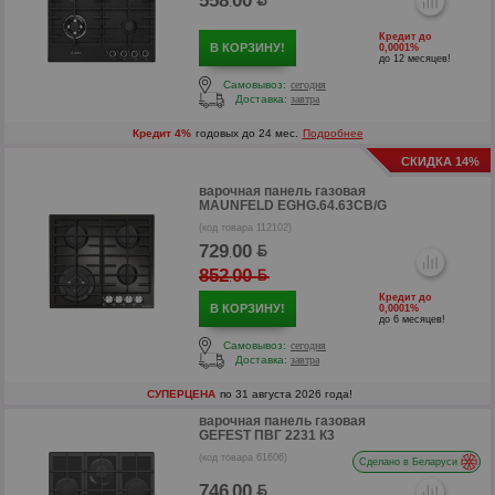
558
00
.
Кредит до
В КОРЗИНУ!
0,0001%
до 12 месяцев!
Самовывоз:
сегодня
Доставка:
завтра
р
Кредит 4%
годовых до 24 мес.
Подробнее
СКИДКА 14%
р
варочная панель газовая
MAUNFELD EGHG.64.63CB/G
(код товара 112102)
729
00
.
852
00
.
Кредит до
В КОРЗИНУ!
0,0001%
до 6 месяцев!
Самовывоз:
сегодня
Доставка:
завтра
СУПЕРЦЕНА
по 31 августа 2026 года!
варочная панель газовая
GEFEST ПВГ 2231 К3
(код товара 61606)
Сделано в Беларуси
р
746
00
.