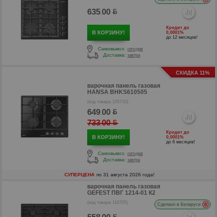
635
00
.
Кредит до
В КОРЗИНУ!
0,0001%
до 12 месяцев!
Самовывоз:
сегодня
Доставка:
завтра
СКИДКА 11%
варочная панель газовая
HANSA BHKS610505
(код товара 105710)
649
00
.
733
00
.
р
Кредит до
В КОРЗИНУ!
0,0001%
до 6 месяцев!
Самовывоз:
сегодня
Доставка:
завтра
СУПЕРЦЕНА
по 31 августа 2026 года!
варочная панель газовая
GEFEST ПВГ 1214-01 К2
(код товара 116705)
Сделано в Беларуси