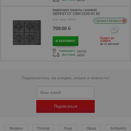
варочная панель газовая
GEFEST СГ СВН 2230-01 К2
(код товара 59595)
Сделано в Беларуси
709
00
.
Кредит до
В КОРЗИНУ!
0,0001%
до 12 месяцев!
Самовывоз:
сегодня
Доставка:
завтра
р
Подпишитесь на скидки, акции и новости!
Подписаться
Жодино
Полоцк
Лида
Орша
Бобруйск