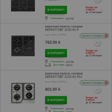
Кредит до
В КОРЗИНУ!
0,0001%
до 12 месяцев!
Самовывоз:
сегодня
варочная панель газовая
GEFEST ПВГ 2232-01 Р
(код товара 160054)
Сделано в Беларуси
782
00
.
Кредит до
В КОРЗИНУ!
0,0001%
до 12 месяцев!
Самовывоз:
сегодня
Доставка:
завтра
варочная панель газовая
GEFEST ПВГ 2232-01 Р12
(код товара 160832)
р
Сделано в Беларуси
801
00
.
р
Кредит до
В КОРЗИНУ!
0,0001%
до 12 месяцев!
Самовывоз:
сегодня
Доставка:
завтра