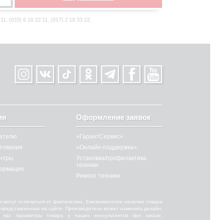
 (033) 6 10 22 11, (017) 2 18 33 22.
ия
Оформление заявок
ателю
«ГарантСервис»
итования
«Онлайн-поддержка»
нтры
Установка/профилактика
техники
ормация
Ремонт техники
и могут отличаться от фактических. Ежемоментное наличие товара
от представленных на сайте. Производитель может изменять дизайн,
 вас параметры товара у наших консультантов при заказе.