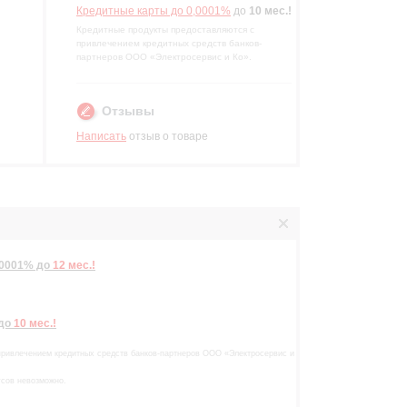
Кредитные карты до 0,0001%
до
10 мес.!
Кредитные продукты предоставляются с
привлечением кредитных средств банков-
партнеров ООО «Электросервис и Ко».
Отзывы
р
Написать
отзыв о товаре
,0001%
до
12 мес.!
до
10 мес.!
привлечением кредитных средств банков-партнеров ООО «Электросервис и
усов невозможно.