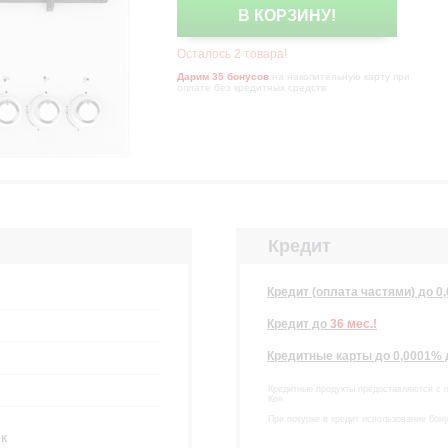
В КОРЗИНУ!
Осталось 2 товара!
Дарим 35 бонусов
на накопительную карту при
оплате без кредитных средств
Кредит
Кредит (оплата частями) до 0
Кредит
до
36 мес.!
Кредитные карты до 0,0001%
Кредитные продукты предоставляются с 
Ко».
При покупке в кредит использование бон
к