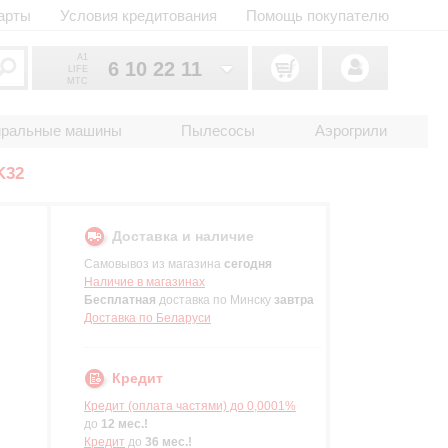
арты
Условия кредитования
Помощь покупателю
A1
6 10 22 11
LIFE
MTC
6 10 22 11
033
иральные машины
Пылесосы
Аэрогрили
6 10 22 11
025
K32
2 18 33 22
017
Доставка и наличие
Самовывоз из магазина
сегодня
Наличие в магазинах
Бесплатная
доставка по Минску
завтра
Доставка по Беларуси
Кредит
Кредит (оплата частями) до 0,0001%
до
12 мес.!
Кредит
до
36 мес.!