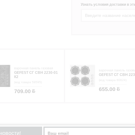
Узнать условия доставки в эти
варочная панель газовая
варочная панель газов
GEFEST СГ СВН 2230-01
GEFEST СГ СВН 223
К2
(код товара 60624)
(код товара 59595)
655.00
709.00
новости!