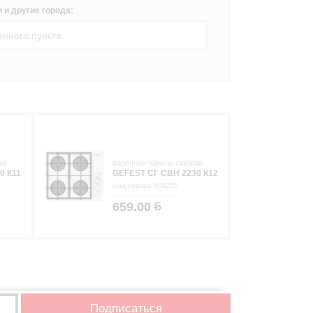
 и другие города:
ая
варочная панель газовая
0 К11
GEFEST СГ СВН 2230 К12
(код товара 60625)
659.00
Подписаться