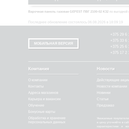
Варочная панель газовая GEFEST ПВГ 2100-02 K32
по выгодной ц
Последнее обновление состоялось 06.08.2026 в 18:09:19
+375 29 6 
+375 33 6 
МОБИЛЬНАЯ ВЕРСИЯ
+375 25 6 
+375 17 2 
Компания
Новости
О компании
Действующие акци
Контакты
Новости компании
Адреса магазинов
Новинки
Карьера и вакансии
Статьи
Обучение
Предзаказ
Бонусные карты
Обработка и хранение
Уважаемые покупатели
персональных данных
и цену уточняйте в ca
характеристики и к