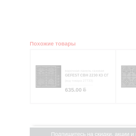
Похожие товары
варочная панель газовая
GEFEST СВН 2230 К3 СГ
(код товара 27733)
635.00
Подпишитесь на скидки, акции и 