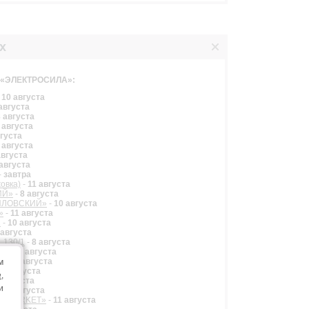
х
в «ЭЛЕКТРОСИЛА»:
-
10 августа
августа
8 августа
 августа
вгуста
 августа
августа
августа
-
завтра
овка)
-
11 августа
ИЙ»
-
8 августа
ТИЛОВСКИЙ»
-
10 августа
»
-
11 августа
2
-
10 августа
 августа
, 130/1
-
8 августа
/3
-
11 августа
»
-
11 августа
м
10 августа
e
,
8 августа
и
-
11 августа
AL MARKET»
-
11 августа