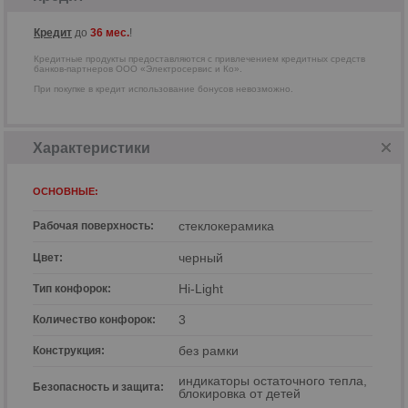
Кредит
до
36 мес.
!
Кредитные продукты предоставляются с привлечением кредитных средств
банков-партнеров ООО «Электросервис и Ко».
При покупке в кредит использование бонусов невозможно.
Характеристики
ОСНОВНЫЕ:
стеклокерамика
Рабочая поверхность:
черный
Цвет:
р
Hi-Light
Тип конфорок:
3
Количество конфорок:
без рамки
Конструкция:
индикаторы остаточного тепла,
Безопасность и защита:
блокировка от детей