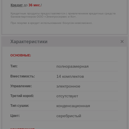
Кредит
до
36 мес.
!
Кредитные продукты предоставляются с привлечением кредитных средств
банков-партнеров ООО «Электросервис и Ко».
При покупке в кредит использование бонусов невозможно.
Характеристики
ОСНОВНЫЕ:
полноразмерная
Тип:
14 комплектов
Вместимость:
р
электронное
Управление:
отсутствует
Третий короб:
конденсационная
Тип сушки:
серебристый
Цвет: