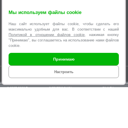
Новости
Мы используем файлы cookie
Услуги
Наш сайт использует файлы cookie, чтобы сделать его
Информация
максимально удобным для вас. В соответствии с нашей
Политикой в отношении файлов cookie
, нажимая кнопку
"Принимаю", вы соглашаетесь на использование нами файлов
Оформление заявок
cookie.
Принимаю
Время работы интернет-магазина с 9.00 до 21.00 без выходных
Настроить
© 2007-2026 Торговая сеть «
ЭЛЕКТРОСИЛА
», интернет-магазин SILA.BY,
multi@sila.by
ООО «ЭЛЕКТРОСЕРВИС и Ко». Зарегистрировано Минским
городским исполнительным комитетом №970 от 31.08.2000г.
УНП 100373457. Регистрация в Торговом реестре Республики Беларусь
№210825 04.03.2015г.
По вопросам нарушения прав покупателей