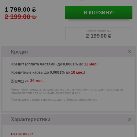
1 799.00
В КОРЗИНУ!
2 199.00
Кредитные продукты предоставляются
с привлечением кредитных средств
цена в кредит до:
банков-партнеров ООО
2 199
00
.
«Электросервис и Ко».
Кредит
Кредит (оплата частями) до 0,0001%
до
12 мес.
!
Кредитные карты до 0,0001%
до
10 мес.
!
Кредит
до
36 мес.
!
Кредитные продукты предоставляются с привлечением кредитных средств
банков-партнеров ООО «Электросервис и Ко».
При покупке в кредит использование бонусов невозможно.
Характеристики
ОСНОВНЫЕ: