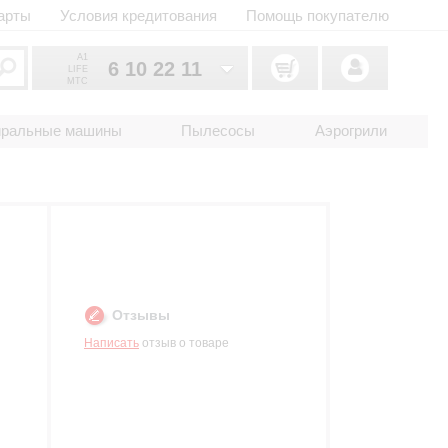
арты
Условия кредитования
Помощь покупателю
A1
6 10 22 11
LIFE
MTC
6 10 22 11
033
иральные машины
Пылесосы
Аэрогрили
6 10 22 11
025
2 18 33 22
017
Отзывы
Написать
отзыв о товаре