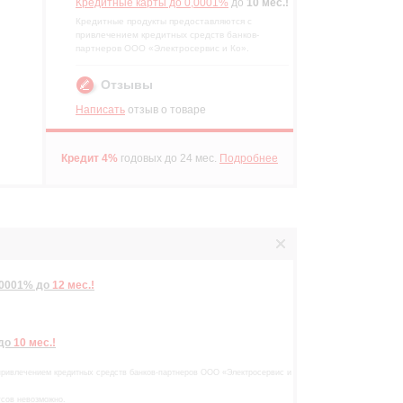
Кредитные карты до 0,0001%
до
10 мес.!
Кредитные продукты предоставляются с
привлечением кредитных средств банков-
партнеров ООО «Электросервис и Ко».
Отзывы
Написать
отзыв о товаре
р
Кредит 4%
годовых до 24 мес.
Подробнее
,0001%
до
12 мес.!
до
10 мес.!
привлечением кредитных средств банков-партнеров ООО «Электросервис и
усов невозможно.