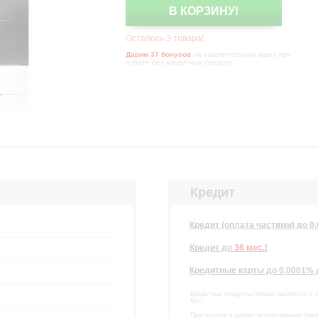
В КОРЗИНУ!
Осталось 3 товара!
Дарим 37 бонусов
на накопительную карту при
оплате без кредитных средств
Кредит
Кредит (оплата частями) до 0
Кредит
до
36 мес.!
Кредитные карты до 0,0001%
Кредитные продукты предоставляются с 
Ко».
При покупке в кредит использование бон