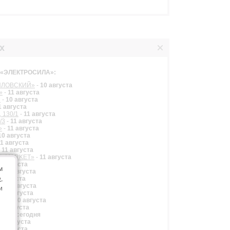
х
в «ЭЛЕКТРОСИЛА»:
ТИЛОВСКИЙ»
-
10 августа
»
-
11 августа
2
-
10 августа
1 августа
, 130/1
-
11 августа
/3
-
11 августа
»
-
11 августа
10 августа
11 августа
-
11 августа
AL MARKET»
-
11 августа
0 августа
м
-
11 августа
e
,
1 августа
-
11 августа
и
-
11 августа
ЛЬ»
-
10 августа
11 августа
44/А
-
сегодня
10 августа
0 августа