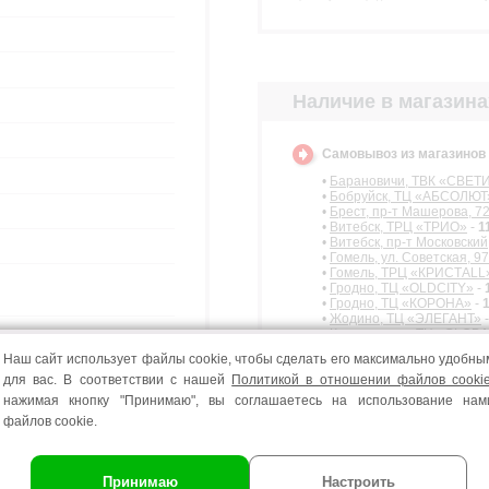
Наличие в магазина
Самовывоз из магазино
•
Барановичи, ТВК «СВЕ
•
Бобруйск, ТЦ «АБСОЛЮТ
•
Брест, пр-т Машерова, 7
•
Витебск, ТРЦ «ТРИО»
-
1
•
Витебск, пр-т Московский
•
Гомель, ул. Советская, 97
•
Гомель, ТРЦ «КРИСТАLL
•
Гродно, ТЦ «OLDCITY»
-
•
Гродно, ТЦ «КОРОНА»
-
•
Жодино, ТЦ «ЭЛЕГАНТ»
•
Калинковичи, ТЦ «GLOB
•
Лида, ТЦ «LIDAPARK»
-
1
Наш сайт использует файлы cookie, чтобы сделать его максимально удобны
•
Могилев, ТРЦ «АТРИУМ»
к
для вас. В соответствии с нашей
Политикой в отношении файлов cooki
•
Могилев, ТЦ «АРБАТ»
-
1
•
Могилев, ТРЦ «АРМАДА»
нажимая кнопку "Принимаю", вы соглашаетесь на использование нам
•
Мозырь, ТЦ «БУЛЬВАР»
файлов cookie.
•
Молодечно, ТАЦ «МОДУ
•
Орша, ТЦ «ЦЕНТРУМ»
-
•
Пинск, ул. Центральная, 
•
Пинск, ТЦ «PINAPARK»
-
Принимаю
Настроить
•
Полоцк, ТЦ «МАНЕЖ»
-
1