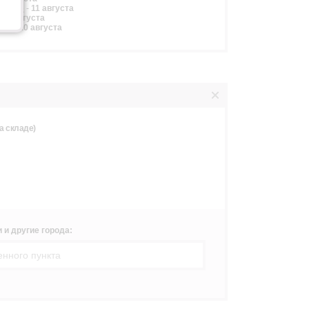
ARKET»
-
11 августа
-
10 августа
ZA»
-
10 августа
а складе)
 и другие города: