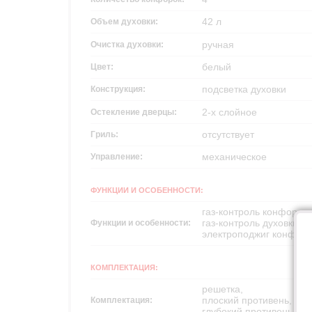
42 л
Объем духовки:
ручная
Очистка духовки:
белый
Цвет:
подсветка духовки
Конструкция:
2-х слойное
Остекление дверцы:
отсутствует
Гриль:
механическое
Управление:
ФУНКЦИИ И ОСОБЕННОСТИ:
газ-контроль конфорок,
газ-контроль духовки,
Функции и особенности:
электроподжиг конфоро
КОМПЛЕКТАЦИЯ:
решетка,
плоский противень,
Комплектация:
глубокий противень