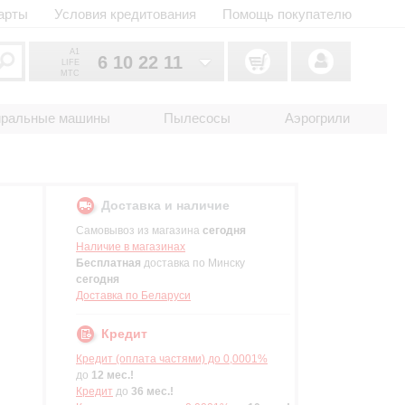
арты
Условия кредитования
Помощь покупателю
A1
6 10 22 11
LIFE
MTC
6 10 22 11
033
иральные машины
Пылесосы
Аэрогрили
6 10 22 11
025
2 18 33 22
017
Доставка и наличие
Самовывоз из магазина
сегодня
Наличие в магазинах
Бесплатная
доставка по Минску
сегодня
Доставка по Беларуси
Кредит
Кредит (оплата частями) до 0,0001%
до
12 мес.!
Кредит
до
36 мес.!