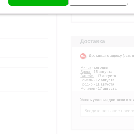
•
Речица, ТЦ «GLOBAL M
•
Слуцк, ТЦ «ЕВРОПАРК»
•
Солигорск, ТРЦ «N3 PLA
Доставка
Доставка по адресу (есть н
Минск
-
сегодня
Брест
-
15 августа
Витебск
-
17 августа
Гомель
-
12 августа
Гродно
-
11 августа
Могилев
-
17 августа
Узнать условия доставки в эти