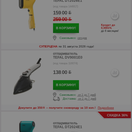
TEFAL DT2026E1
(код товара 144917)
159
00
.
259
00
.
Кредит до
В КОРЗИНУ!
0,0001%
до 6 месяцев!
Самовывоз:
сегодня
СУПЕРЦЕНА
по 31 августа 2026 года!
отпариватель
TEFAL DV9001E0
(код товара 116074)
138
00
.
р
В КОРЗИНУ!
р
Самовывоз:
от 2 до 7 дней
Доставка:
от 2 до 7 дней
Докупите до 350
– получите сковороду за 10 коп.!
Подробнее
СКИДКА 36%
отпариватель
TEFAL DT2024E1