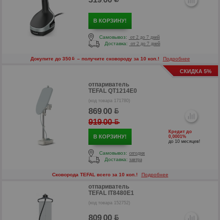
.
р
В КОРЗИНУ!
р
Самовывоз:
от 2 до 7 дней
Доставка:
от 2 до 7 дней
Докупите до 350
– получите сковороду за 10 коп.!
Подробнее
СКИДКА 5%
отпариватель
TEFAL QT1214E0
(код товара 171780)
869
00
.
919
00
.
Кредит до
В КОРЗИНУ!
0,0001%
до 10 месяцев!
Самовывоз:
сегодня
Доставка:
завтра
Сковорода TEFAL всего за 10 коп.!
Подробнее
р
отпариватель
р
TEFAL IT8480E1
(код товара 152752)
809
00
.