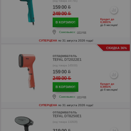
(код товара 147791)
159
00
.
249
00
.
Кредит до
В КОРЗИНУ!
0,0001%
до 6 месяцев!
Самовывоз:
сегодня
р
СУПЕРЦЕНА
по 31 августа 2026 года!
СКИДКА 36%
отпариватель
TEFAL DT2022E1
(код товара 145030)
159
00
.
249
00
.
Кредит до
В КОРЗИНУ!
0,0001%
до 6 месяцев!
р
Самовывоз:
сегодня
СУПЕРЦЕНА
по 31 августа 2026 года!
отпариватель
TEFAL DT8250E1
(код товара 132828)
319
00