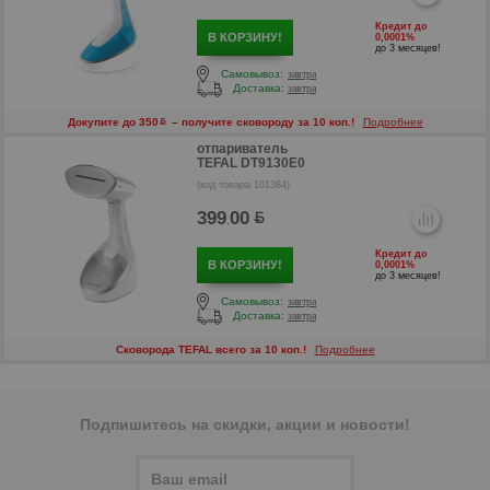
Кредит до
В КОРЗИНУ!
0,0001%
до 3 месяцев!
Самовывоз:
завтра
Доставка:
завтра
р
Докупите до 350
– получите сковороду за 10 коп.!
Подробнее
р
отпариватель
TEFAL DT9130E0
(код товара 101384)
399
00
.
Кредит до
В КОРЗИНУ!
0,0001%
до 3 месяцев!
Самовывоз:
завтра
Доставка:
завтра
Сковорода TEFAL всего за 10 коп.!
Подробнее
Подпишитесь на скидки, акции и новости!
р