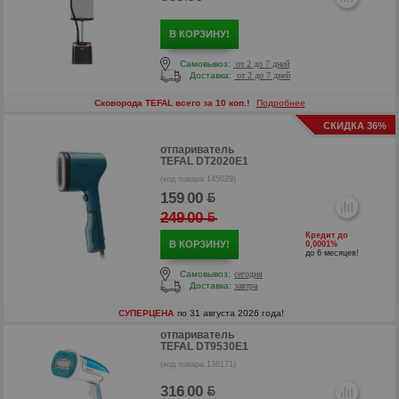
В КОРЗИНУ!
Самовывоз:
от 2 до 7 дней
Доставка:
от 2 до 7 дней
Сковорода TEFAL всего за 10 коп.!
Подробнее
СКИДКА 36%
отпариватель
TEFAL DT2020E1
(код товара 145029)
р
159
00
.
249
00
.
Кредит до
В КОРЗИНУ!
0,0001%
до 6 месяцев!
Самовывоз:
сегодня
Доставка:
завтра
СУПЕРЦЕНА
по 31 августа 2026 года!
отпариватель
TEFAL DT9530E1
р
(код товара 136171)
316
00
.