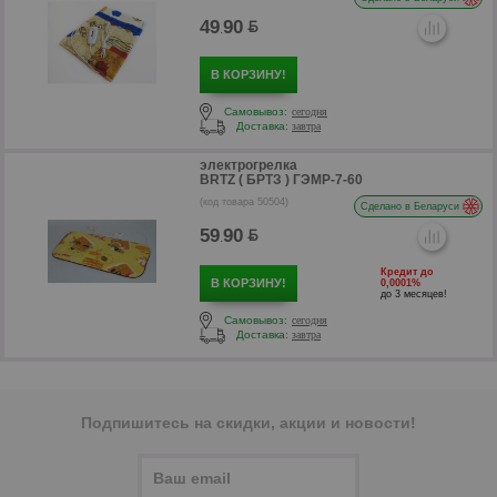
49
90
.
В КОРЗИНУ!
Самовывоз:
сегодня
Доставка:
завтра
электрогрелка
BRTZ ( БРТЗ ) ГЭМР-7-60
(код товара 50504)
Сделано в Беларуси
59
90
.
Кредит до
р
В КОРЗИНУ!
0,0001%
до 3 месяцев!
Самовывоз:
сегодня
Доставка:
завтра
Подпишитесь на скидки, акции и новости!