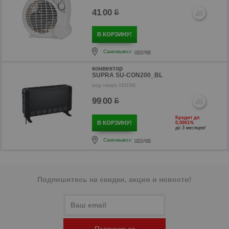
41
00
.
В КОРЗИНУ!
Самовывоз:
сегодня
конвектор
SUPRA SU-CON200_BL
(код товара 163159)
99
00
.
Кредит до
В КОРЗИНУ!
0,0001%
до 3 месяцев!
р
Самовывоз:
сегодня
Подпишитесь на скидки, акции и новости!