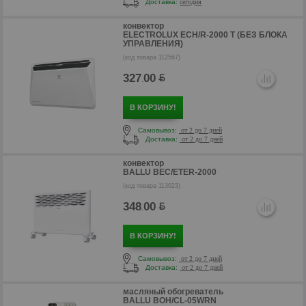
Доставка:
сегодня
конвектор
ELECTROLUX ECH/R-2000 T (БЕЗ БЛОКА
УПРАВЛЕНИЯ)
(код товара 112567)
р
327
00
.
В КОРЗИНУ!
Самовывоз:
от 2 до 7 дней
Доставка:
от 2 до 7 дней
конвектор
BALLU BEC/ETER-2000
(код товара 113023)
348
00
.
В КОРЗИНУ!
Самовывоз:
от 2 до 7 дней
р
Доставка:
от 2 до 7 дней
масляный обогреватель
BALLU BOH/CL-05WRN