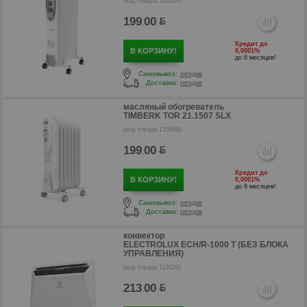
(код товара 163166)
199
00
.
Кредит до
В КОРЗИНУ!
0,0001%
до 6 месяцев!
Самовывоз:
сегодня
Доставка:
сегодня
р
масляный обогреватель
TIMBERK TOR 21.1507 SLX
(код товара 125868)
199
00
.
Кредит до
В КОРЗИНУ!
0,0001%
до 6 месяцев!
Самовывоз:
сегодня
Доставка:
сегодня
конвектор
ELECTROLUX ECH/R-1000 T (БЕЗ БЛОКА
УПРАВЛЕНИЯ)
(код товара 113026)
213
00
.
р