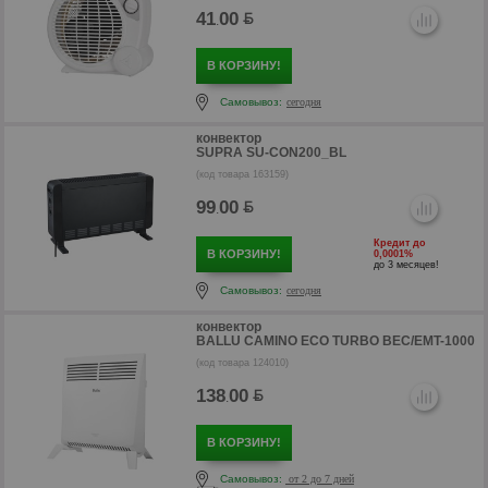
41
00
.
В КОРЗИНУ!
Самовывоз:
сегодня
конвектор
SUPRA SU-CON200_BL
(код товара 163159)
99
00
.
Кредит до
В КОРЗИНУ!
0,0001%
р
до 3 месяцев!
Самовывоз:
сегодня
конвектор
BALLU CAMINO ECO TURBO BEC/EMT-1000
(код товара 124010)
138
00
.
В КОРЗИНУ!
Самовывоз:
от 2 до 7 дней