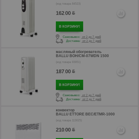
(код товара 84523)
162
00
.
В КОРЗИНУ!
Самовывоз:
от 2 до 7 дней
Доставка:
от 2 до 7 дней
масляный обогреватель
BALLU BOH/CM-07WDN 1500
(код товара 93951)
187
00
.
р
В КОРЗИНУ!
Самовывоз:
от 2 до 7 дней
Доставка:
от 2 до 7 дней
конвектор
BALLU ETTORE BEC/ETMR-1000
(код товара 113025)
210
00
.