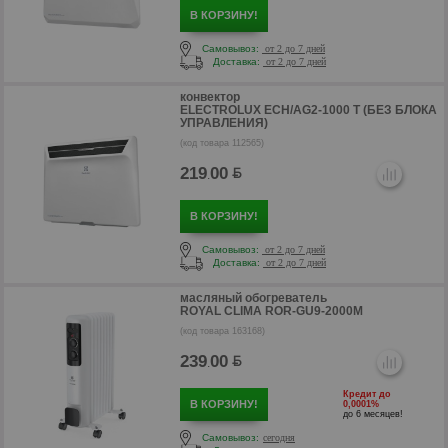
В КОРЗИНУ!
Самовывоз:
от 2 до 7 дней
Доставка:
от 2 до 7 дней
конвектор
ELECTROLUX ECH/AG2-1000 T (БЕЗ БЛОКА
УПРАВЛЕНИЯ)
(код товара 112565)
219
00
.
В КОРЗИНУ!
Самовывоз:
от 2 до 7 дней
р
Доставка:
от 2 до 7 дней
масляный обогреватель
ROYAL CLIMA ROR-GU9-2000M
(код товара 163168)
239
00
.
Кредит до
В КОРЗИНУ!
0,0001%
до 6 месяцев!
Самовывоз:
сегодня