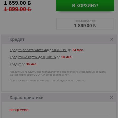
1 659.00
В КОРЗИНУ!
1 899.00
Кредитные продукты предоставляются
с привлечением кредитных средств
цена в кредит до:
банков-партнеров ООО
1 899
00
.
«Электросервис и Ко».
Кредит
Кредит (оплата частями) до 0,0001%
до
24 мес.
!
Кредитные карты до 0,0001%
до
10 мес.
!
Кредит
до
36 мес.
!
Кредитные продукты предоставляются с привлечением кредитных средств
банков-партнеров ООО «Электросервис и Ко».
При покупке в кредит использование бонусов невозможно.
Характеристики
ПРОЦЕССОР: