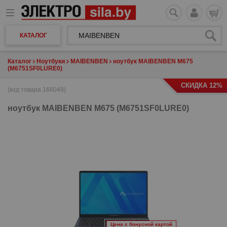
КАТАЛОГ
Каталог
Ноутбуки
MAIBENBEN
ноутбук MAIBENBEN M675
(M6751SF0LURE0)
СКИДКА 12%
(код товара 166049)
ноутбук
MAIBENBEN M675 (M6751SF0LURE0)
Цена с бонусной картой