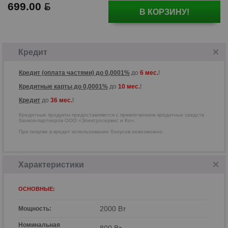
699.00
В КОРЗИНУ!
Кредитные продукты предоставляются
с привлечением кредитных средств
банков-партнеров ООО
Кредит
«Электросервис и Ко».
Кредит (оплата частями) до 0,0001%
до
6 мес.
!
Кредитные карты до 0,0001%
до
10 мес.
!
Кредит
до
36 мес.
!
Кредитные продукты предоставляются с привлечением кредитных средств
банков-партнеров ООО «Электросервис и Ко».
При покупке в кредит использование бонусов невозможно.
Характеристики
ОСНОВНЫЕ:
2000 Вт
Мощность:
Номинальная
800 Вт