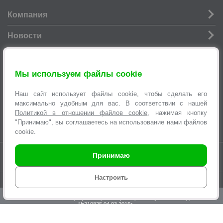
Компания
Новости
Услуги
Мы используем файлы cookie
Информация
Наш сайт использует файлы cookie, чтобы сделать его
Оформление заявок
максимально удобным для вас. В соответствии с нашей
Политикой в отношении файлов cookie
, нажимая кнопку
"Принимаю", вы соглашаетесь на использование нами файлов
cookie.
Время работы интернет-магазина с 9.00 до 21.00 без выходных
Принимаю
Настроить
© 2007-2026 Торговая сеть «
ЭЛЕКТРОСИЛА
», интернет-магазин SILA.BY,
multi@sila.by
ООО «ЭЛЕКТРОСЕРВИС и Ко». Зарегистрировано Минским
городским исполнительным комитетом №970 от 31.08.2000г.
УНП 100373457. Регистрация в Торговом реестре Республики Беларусь
№210825 04.03.2015г.
По вопросам нарушения прав покупателей